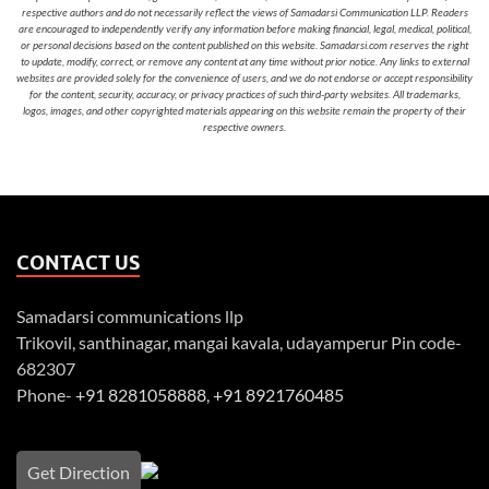
respective authors and do not necessarily reflect the views of Samadarsi Communication LLP. Readers
are encouraged to independently verify any information before making financial, legal, medical, political,
or personal decisions based on the content published on this website. Samadarsi.com reserves the right
to update, modify, correct, or remove any content at any time without prior notice. Any links to external
websites are provided solely for the convenience of users, and we do not endorse or accept responsibility
for the content, security, accuracy, or privacy practices of such third-party websites. All trademarks,
logos, images, and other copyrighted materials appearing on this website remain the property of their
respective owners.
CONTACT US
Samadarsi communications llp
Trikovil, santhinagar, mangai kavala, udayamperur Pin code-
682307
Phone-
+91 8281058888
,
+91 8921760485
Get Direction