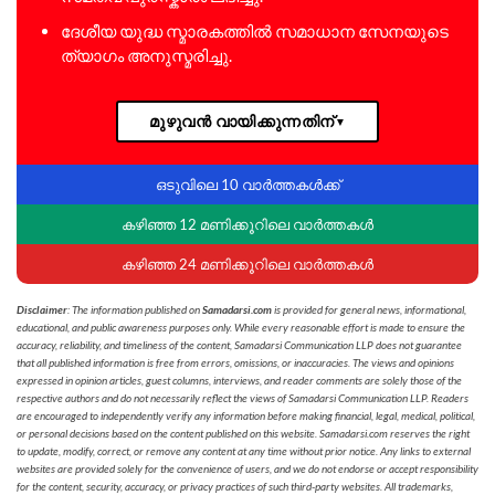
ദേശീയ യുദ്ധ സ്മാരകത്തിൽ സമാധാന സേനയുടെ
ത്യാഗം അനുസ്മരിച്ചു.
മുഴുവൻ വായിക്കുന്നതിന്
▼
ഒടുവിലെ 10 വാർത്തകൾക്ക്
കഴിഞ്ഞ 12 മണിക്കൂറിലെ വാർത്തകൾ
കഴിഞ്ഞ 24 മണിക്കൂറിലെ വാർത്തകൾ
Disclaimer
: The information published on
Samadarsi.com
is provided for general news, informational,
educational, and public awareness purposes only. While every reasonable effort is made to ensure the
accuracy, reliability, and timeliness of the content, Samadarsi Communication LLP does not guarantee
that all published information is free from errors, omissions, or inaccuracies. The views and opinions
expressed in opinion articles, guest columns, interviews, and reader comments are solely those of the
respective authors and do not necessarily reflect the views of Samadarsi Communication LLP. Readers
are encouraged to independently verify any information before making financial, legal, medical, political,
or personal decisions based on the content published on this website. Samadarsi.com reserves the right
to update, modify, correct, or remove any content at any time without prior notice. Any links to external
websites are provided solely for the convenience of users, and we do not endorse or accept responsibility
for the content, security, accuracy, or privacy practices of such third-party websites. All trademarks,