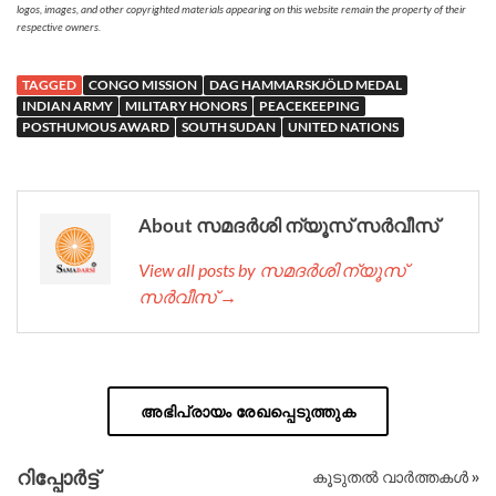
logos, images, and other copyrighted materials appearing on this website remain the property of their
respective owners.
TAGGED
CONGO MISSION
DAG HAMMARSKJÖLD MEDAL
INDIAN ARMY
MILITARY HONORS
PEACEKEEPING
POSTHUMOUS AWARD
SOUTH SUDAN
UNITED NATIONS
About സമദർശി ന്യൂസ് സർവീസ്
View all posts by സമദർശി ന്യൂസ്
സർവീസ് →
അഭിപ്രായം രേഖപ്പെടുത്തുക
റിപ്പോര്‍ട്ട്
കൂടുതൽ വാർത്തകൾ »