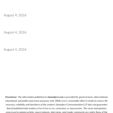
August 4, 2026
August 4, 2026
August 4, 2026
Disclaimer
: The information published on
Samadarsi.com
is provided for general news, informational,
educational, and public awareness purposes only. While every reasonable effort is made to ensure the
accuracy, reliability, and timeliness of the content, Samadarsi Communication LLP does not guarantee
that all published information is free from errors, omissions, or inaccuracies. The views and opinions
expressed in opinion articles, guest columns, interviews, and reader comments are solely those of the