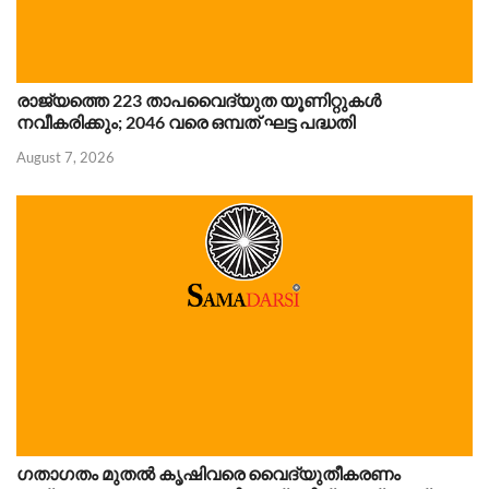
രാജ്യത്തെ 223 താപവൈദ്യുത യൂണിറ്റുകൾ
നവീകരിക്കും; 2046 വരെ ഒമ്പത് ഘട്ട പദ്ധതി
August 7, 2026
ഗതാഗതം മുതൽ കൃഷിവരെ വൈദ്യുതീകരണം