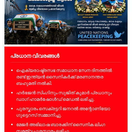
പ്രധാന വിവരങ്ങൾ
ഐക്യരാഷ്ട്രസഭ സമാധാന സേന ദിനത്തിൽ
രണ്ട് ഇന്ത്യൻ സൈനികർക്ക് മരണാനന്തര
ബഹുമതി നൽകി.
ഹർഭജൻ സിംഗിനും സുജിത് കുമാർ പ്രധാനും
ഡാഗ് ഹാമർഷോൾഡ് മെഡൽ ലഭിച്ചു.
പുരസ്കാരം സെക്രട്ടറി ജനറൽ അന്റോണിയോ
ഗുട്ടെറസ് സമ്മാനിച്ചു.
മേജർ അഭിലാഷ ബാരക്കിന് സൈനിക ലിംഗ
സമത്വ പുരസ്കാരം ലഭിച്ചു.