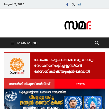
August 7, 2026
Samadarsi.
News Portal
MAIN MENU
കോംഗോയും ദക്ഷിണ സുഡാനും
സേവനമനുഷ്ഠിച്ച ഇന്ത്യൻ
സൈനികർക്ക് യുഎൻ മെഡൽ
സമദർശി ന്യൂസ് സർവീസ്
റിപ്പോര്‍ട്ട്