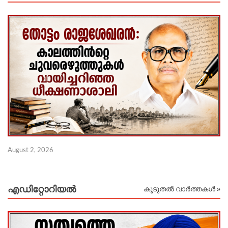
Ju
August 2, 2026
എഡിറ്റോറിയല്‍
കൂടുതൽ വാർത്തകൾ »