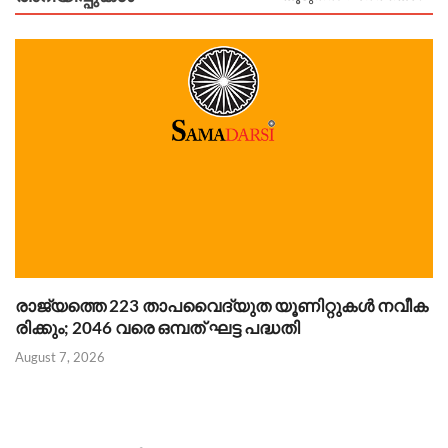
രാജ്യത്തെ 223 താപവൈദ്യുത യൂണിറ്റുകൾ നവീക
ഗ
രിക്കും; 2046 വരെ ഒമ്പത് ഘട്ട പദ്ധതി
ക
August 7, 2026
Au