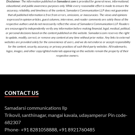
Disclaimer
: The information published on
Samadarsi.com
is provided for general news, informational,
educational, and public awareness purposes only. While every reasonable effort is made to ensure the
accuracy, reliability, and timeliness of the content, Samadarsi Communication LLP does not guarantee
that all published information is free from errors, omissions, or inaccuracies. The views and opinions
expressed in opinion articles, guest columns, interviews, and reader comments are solely those of the
respective authors and do not necessarily reflect the views of Samadarsi Communication LLP. Readers
are encouraged to independently verify any information before making financial, legal, medical, political,
or personal decisions based on the content published on this website. Samadarsi.com reserves the right
to update, modify, correct, or remove any content at any time without prior notice. Any links to external
websites are provided solely for the convenience of users, and we do not endorse or accept responsibility
for the content, security, accuracy, or privacy practices of such third-party websites. All trademarks,
logos, images, and other copyrighted materials appearing on this website remain the property of their
respective owners.
CONTACT US
Samadarsi communications llp
Trikovil, santhinagar, mangai kavala, udayamperur Pin code-
682307
Phone-
+91 8281058888
,
+91 8921760485