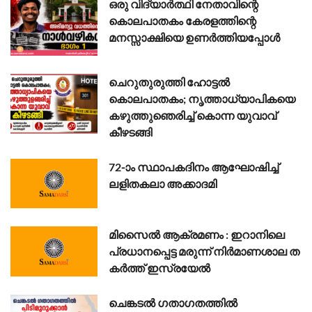
ഒരു വിദ്യാർത്ഥി നേതാവിന്റെ
കൊലപാതകം കേരളത്തിന്റെ
മനസ്സാക്ഷിയെ ഉണർത്തിയപ്പോൾ
ചെറുതുരുത്തി ഹോട്ടൽ
കൊലപാതകം; നൃത്താധ്യാപികയെ
കഴുത്തുഞെരിച്ച് കൊന്ന യുവാവ്
കീഴടങ്ങി
72-ാം സ്ഥാപകദിനം ആഘോഷിച്ച്
ലളിതകലാ അക്കാദമി
മി​സൈ​ൽ ആ​ക്ര​മ​ണം : ഇ​റാ​നി​ലെ
പ്ര​ധാ​ന​പ്പെ​ട്ട മ​രു​ന്ന് നി​ര്‍​മാ​ണ​ശാ​ല ത​
ക​ർ​ത്ത് ഇ​സ്ര​യേ​ൽ
ചെങ്കടൽ ഗതാഗതത്തിൽ