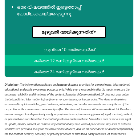
ഒരേ വിഷയത്തിൽ ഇരട്ടത്താപ്പ്
ചോദ്യംചെയ്യപ്പെടുന്നു.
മുഴുവൻ വായിക്കുന്നതിന്
▼
ഒടുവിലെ 10 വാർത്തകൾക്ക്
കഴിഞ്ഞ 12 മണിക്കൂറിലെ വാർത്തകൾ
കഴിഞ്ഞ 24 മണിക്കൂറിലെ വാർത്തകൾ
Disclaimer
: The information published on
Samadarsi.com
is provided for general news, informational,
educational, and public awareness purposes only. While every reasonable effort is made to ensure the
accuracy, reliability, and timeliness of the content, Samadarsi Communication LLP does not guarantee
that all published information is free from errors, omissions, or inaccuracies. The views and opinions
expressed in opinion articles, guest columns, interviews, and reader comments are solely those of the
respective authors and do not necessarily reflect the views of Samadarsi Communication LLP. Readers
are encouraged to independently verify any information before making financial, legal, medical, political,
or personal decisions based on the content published on this website. Samadarsi.com reserves the right
to update, modify, correct, or remove any content at any time without prior notice. Any links to external
websites are provided solely for the convenience of users, and we do not endorse or accept responsibility
for the content, security, accuracy, or privacy practices of such third-party websites. All trademarks,