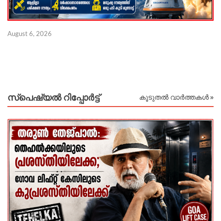
August 6, 2026
Au
സ്പെഷ്യൽ റിപ്പോര്‍ട്ട്
കൂടുതൽ വാർത്തകൾ »