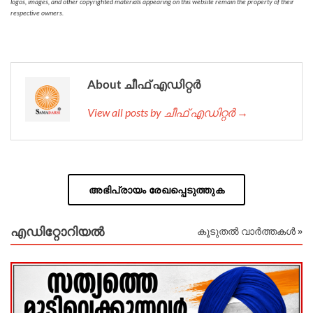
logos, images, and other copyrighted materials appearing on this website remain the property of their
respective owners.
About ചീഫ് എഡിറ്റര്‍
View all posts by ചീഫ് എഡിറ്റര്‍ →
അഭിപ്രായം രേഖപ്പെടുത്തുക
എഡിറ്റോറിയല്‍
കൂടുതൽ വാർത്തകൾ »