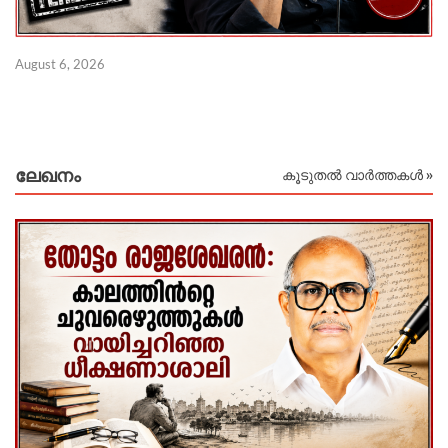
Au
August 6, 2026
ലേഖനം
കൂടുതൽ വാർത്തകൾ »