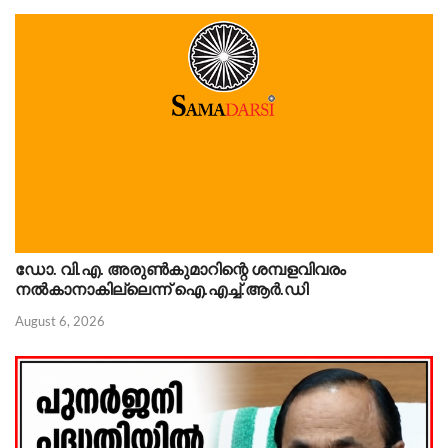
ഡോ. വി.എ. അരുണ്‍കുമാറിന്റെ ശമ്പളവിവരം
നൽകാനാകില്ലെന്ന് ഐ.എച്ച്.ആർ.ഡി
August 6, 2026