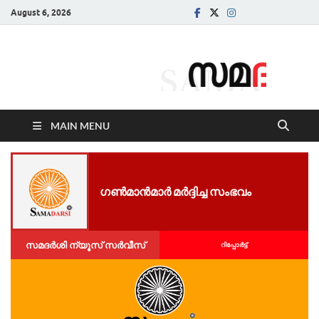
August 6, 2026
Samadarsi.
News Portal
MAIN MENU
ഗ​ൺ​മാ​ൻമാർ മര്‍ദ്ദിച്ച സംഭവം
സമദർശി ന്യൂസ് സർവീസ്
റിപ്പോര്‍ട്ട്