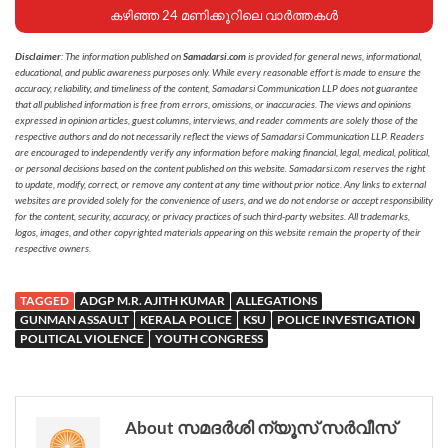
കഴിഞ്ഞ 24 മണിക്കൂറിലെ വാർത്തകൾ
Disclaimer
: The information published on
Samadarsi.com
is provided for general news, informational,
educational, and public awareness purposes only. While every reasonable effort is made to ensure the
accuracy, reliability, and timeliness of the content, Samadarsi Communication LLP does not guarantee
that all published information is free from errors, omissions, or inaccuracies. The views and opinions
expressed in opinion articles, guest columns, interviews, and reader comments are solely those of the
respective authors and do not necessarily reflect the views of Samadarsi Communication LLP. Readers
are encouraged to independently verify any information before making financial, legal, medical, political,
or personal decisions based on the content published on this website. Samadarsi.com reserves the right
to update, modify, correct, or remove any content at any time without prior notice. Any links to external
websites are provided solely for the convenience of users, and we do not endorse or accept responsibility
for the content, security, accuracy, or privacy practices of such third-party websites. All trademarks,
logos, images, and other copyrighted materials appearing on this website remain the property of their
respective owners.
TAGGED
ADGP M.R. AJITH KUMAR
ALLEGATIONS
GUNMAN ASSAULT
KERALA POLICE
KSU
POLICE INVESTIGATION
POLITICAL VIOLENCE
YOUTH CONGRESS
About സമദർശി ന്യൂസ് സർവീസ്