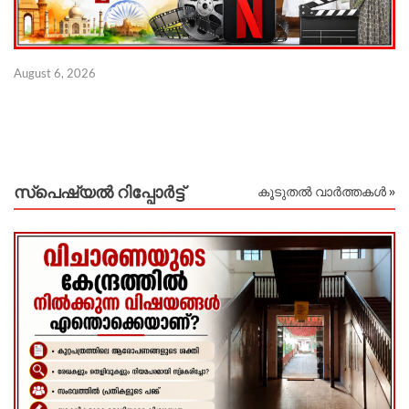
ഇ
August 6, 2026
ല
Au
സ്പെഷ്യൽ റിപ്പോര്‍ട്ട്
കൂടുതൽ വാർത്തകൾ »