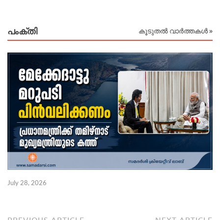
പംക്തി
കൂടുതൽ വാർത്തകൾ »
July 28, 2026