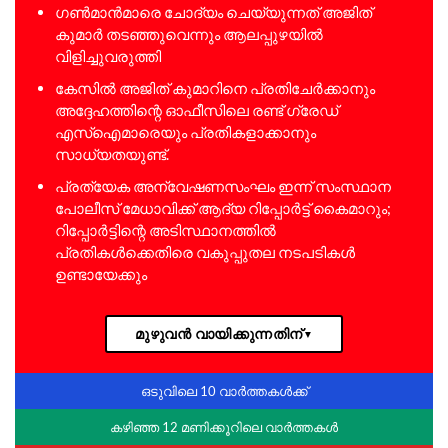
ഗൺമാൻമാരെ ചോദ്യം ചെയ്യുന്നത് അജിത്
കുമാർ തടഞ്ഞുവെന്നും ആലപ്പുഴയിൽ
വിളിച്ചുവരുത്തി
കേസിൽ അജിത് കുമാറിനെ പ്രതിചേർക്കാനും
അദ്ദേഹത്തിന്റെ ഓഫീസിലെ രണ്ട് ഗ്രേഡ്
എസ്‌ഐമാരെയും പ്രതികളാക്കാനും
സാധ്യതയുണ്ട്.
പ്രത്യേക അന്വേഷണസംഘം ഇന്ന് സംസ്ഥാന
പോലീസ് മേധാവിക്ക് ആദ്യ റിപ്പോർട്ട് കൈമാറും;
റിപ്പോർട്ടിന്റെ അടിസ്ഥാനത്തിൽ
പ്രതികൾക്കെതിരെ വകുപ്പുതല നടപടികൾ
ഉണ്ടായേക്കും
മുഴുവൻ വായിക്കുന്നതിന്
▼
ഒടുവിലെ 10 വാർത്തകൾക്ക്
കഴിഞ്ഞ 12 മണിക്കൂറിലെ വാർത്തകൾ