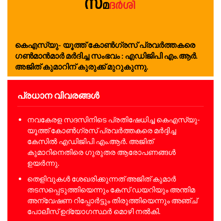
കെ​എ​സ്‍​യു- യൂ​ത്ത് കോ​ൺ​ഗ്ര​സ് പ്ര​വ​ർ​ത്ത​ക​രെ
ഗണ്‍മാന്‍മാർ മർദിച്ച സംഭവം : എഡിജിപി എം.ആര്‍.
അജിത് കുമാറിന് കുരുക്ക് മുറുകുന്നു.
പ്രധാന വിവരങ്ങൾ
നവകേരള സദസിനിടെ പ്രതിഷേധിച്ച കെഎസ്‌യു-
യൂത്ത് കോൺഗ്രസ് പ്രവർത്തകരെ മർദ്ദിച്ച
കേസിൽ എഡിജിപി എം.ആർ. അജിത്
കുമാറിനെതിരെ ഗുരുതര ആരോപണങ്ങൾ
ഉയർന്നു.
തെളിവുകൾ ശേഖരിക്കുന്നത് അജിത് കുമാർ
തടസപ്പെടുത്തിയെന്നും കേസ് ഡയറിയും അന്തിമ
അന്വേഷണ റിപ്പോർട്ടും തിരുത്തിയെന്നും അഞ്ച്
പോലീസ് ഉദ്യോഗസ്ഥർ മൊഴി നൽകി.