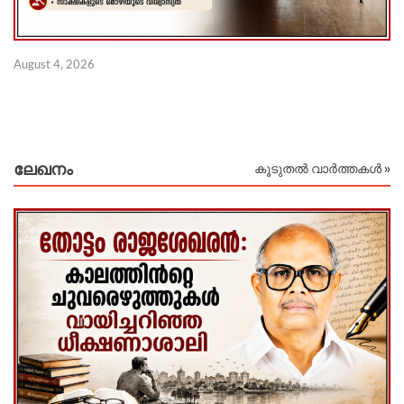
August 4, 2026
Au
ലേഖനം
കൂടുതൽ വാർത്തകൾ »