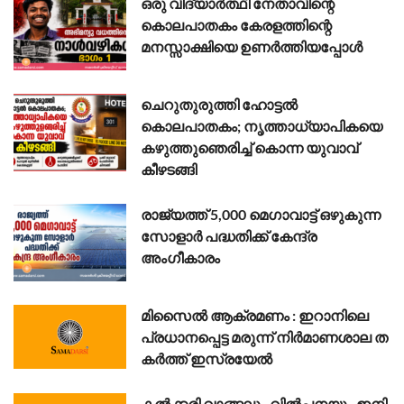
ഒരു വിദ്യാർത്ഥി നേതാവിന്റെ
കൊലപാതകം കേരളത്തിന്റെ
മനസ്സാക്ഷിയെ ഉണർത്തിയപ്പോൾ
ചെറുതുരുത്തി ഹോട്ടൽ
കൊലപാതകം; നൃത്താധ്യാപികയെ
കഴുത്തുഞെരിച്ച് കൊന്ന യുവാവ്
കീഴടങ്ങി
രാജ്യത്ത് 5,000 മെഗാവാട്ട് ഒഴുകുന്ന
സോളാർ പദ്ധതിക്ക് കേന്ദ്ര
അംഗീകാരം
മി​സൈ​ൽ ആ​ക്ര​മ​ണം : ഇ​റാ​നി​ലെ
പ്ര​ധാ​ന​പ്പെ​ട്ട മ​രു​ന്ന് നി​ര്‍​മാ​ണ​ശാ​ല ത​
ക​ർ​ത്ത് ഇ​സ്ര​യേ​ൽ
കൽക്കരി വാങ്ങലും വിൽപ്പനയും ഇനി