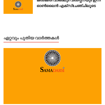
ഓൺലൈൻ എക്സ്ചേഞ്ചിലൂടെ
ഏറ്റവും പുതിയ വാർത്തകൾ