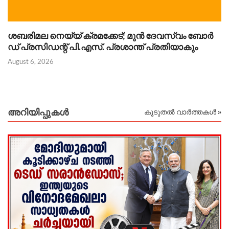
ശബരിമല നെയ്യ് ക്രമക്കേട്; മുൻ ദേവസ്വം ബോർ
ഡ് പ്രസിഡന്റ് പി.എസ്. പ്രശാന്ത് പ്രതിയാകും
August 6, 2026
Au
അറിയിപ്പുകള്‍
കൂടുതൽ വാർത്തകൾ »