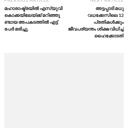
PREVIOUS ARTICLE
NEXT ARTICLE
മ​ഹാ​രാ​ഷ്ട്ര​യി​ൽ എ​സ്‌​യു​വി
അട്ടപ്പാടി മധു
കൊ​ക്ക​യി​ലേ​യ്ക്ക് മ​റി​ഞ്ഞു​
വധക്കേസിലെ 12
ണ്ടാ​യ അ​പ​ക​ട​ത്തി​ൽ എ​ട്ട്
പ്രതികള്‍ക്കും
പേ​ർ മ​രി​ച്ചു.
ജീവപര്യന്തം ശിക്ഷ വിധിച്ച്
ഹൈക്കോടതി