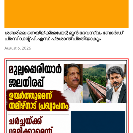
ശബരിമല നെയ്യ് ക്രമക്കേട്; മുൻ ദേവസ്വം ബോർഡ്
പ്രസിഡന്റ് പി.എസ്. പ്രശാന്ത് പ്രതിയാകും
August 6, 2026