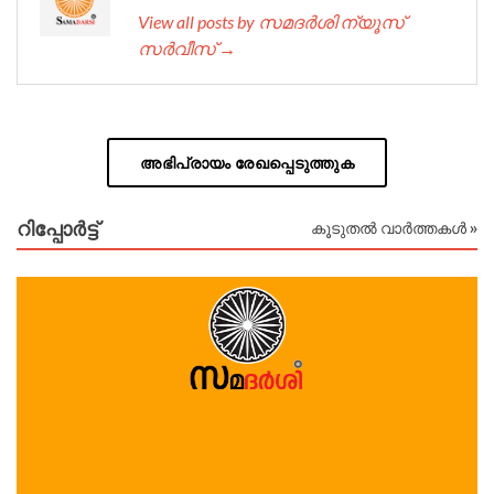
View all posts by സമദർശി ന്യൂസ്
സർവീസ് →
അഭിപ്രായം രേഖപ്പെടുത്തുക
റിപ്പോര്‍ട്ട്
കൂടുതൽ വാർത്തകൾ »