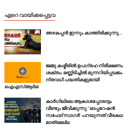
ഏറെ വായിക്കപ്പെട്ടവ
അഴകപ്പൻ ഇന്നും കാത്തിരിക്കുന്നു…
ജമ്മു കശ്മീരിൽ ഉപഗ്രഹ നിരീക്ഷണം
ശക്തം; മണ്ണിടിച്ചിൽ മുന്നറിയിപ്പടക്കം
നിരവധി പദ്ധതികളുമായി
ഐഎസ്ആർഒ
കാർഗിലിലെ ആകാശപ്പോരാട്ടം
വീണ്ടും ജീവിക്കുന്നു: ‘ഓപ്പറേഷൻ
സഫേദ് സാഗർ’ പറയുന്നത് വീരകഥ
മാത്രമല്ല