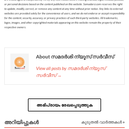
or personal decisions based on the content published on this website. Samadarsi.com reserves the right
to update, modify, correct, or remove any content at any time without prior notice. Any links to external
websites are provided solely for the convenience of users, and we do not endorse or accept responsibility
for the content, security, accuracy, or privacy practices of such third-party websites. All trademarks,
logos, images, and other copyrighted materials appearing on this website remain the property of their
respective owners.
About സമദർശി ന്യൂസ് സർവീസ്
View all posts by സമദർശി ന്യൂസ്
സർവീസ് →
അഭിപ്രായം രേഖപ്പെടുത്തുക
അറിയിപ്പുകള്‍
കൂടുതൽ വാർത്തകൾ »