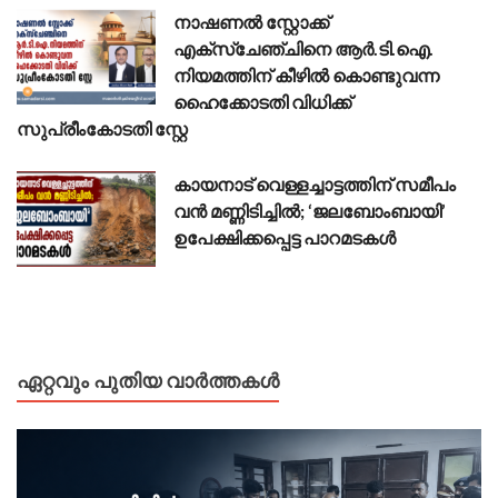
നാഷണൽ സ്റ്റോക്ക്
എക്സ്ചേഞ്ചിനെ ആർ.ടി.ഐ.
നിയമത്തിന് കീഴിൽ കൊണ്ടുവന്ന
ഹൈക്കോടതി വിധിക്ക്
സുപ്രീംകോടതി സ്റ്റേ
കായനാട് വെള്ളച്ചാട്ടത്തിന് സമീപം
വൻ മണ്ണിടിച്ചിൽ; ‘ജലബോംബായി’
ഉപേക്ഷിക്കപ്പെട്ട പാറമടകൾ
ഏറ്റവും പുതിയ വാർത്തകൾ