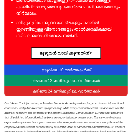
കടലിലിറങ്ങരുതെന്നും ജാഗ്രത പാലിക്കണമെന്നും
നിർദേശം.
ബീച്ചുകളിലേക്കുള്ള യാത്രകളും കടലിൽ
ഇറങ്ങിയുള്ള വിനോദങ്ങളും താൽക്കാലികമായി
ഒഴിവാക്കാൻ നിർദേശം നൽകി.
മുഴുവൻ വായിക്കുന്നതിന്
▼
ഒടുവിലെ 10 വാർത്തകൾക്ക്
കഴിഞ്ഞ 12 മണിക്കൂറിലെ വാർത്തകൾ
കഴിഞ്ഞ 24 മണിക്കൂറിലെ വാർത്തകൾ
Disclaimer
: The information published on
Samadarsi.com
is provided for general news, informational,
educational, and public awareness purposes only. While every reasonable effort is made to ensure the
accuracy, reliability, and timeliness of the content, Samadarsi Communication LLP does not guarantee
that all published information is free from errors, omissions, or inaccuracies. The views and opinions
expressed in opinion articles, guest columns, interviews, and reader comments are solely those of the
respective authors and do not necessarily reflect the views of Samadarsi Communication LLP. Readers
are encouraged to independently verify any information before making financial, legal, medical, political,