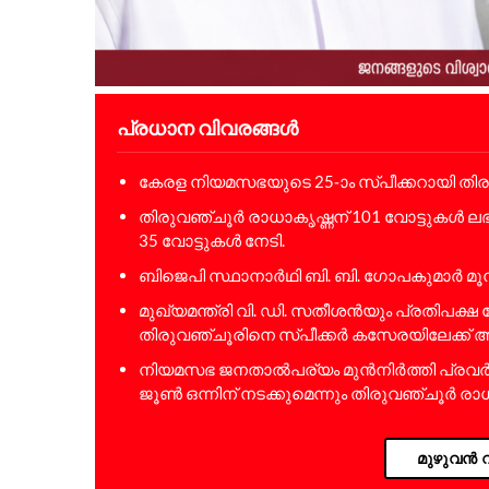
പ്രധാന വിവരങ്ങൾ
കേരള നിയമസഭയുടെ 25-ാം സ്പീക്കറായി തി​രു​വ​ഞ
തിരുവഞ്ചൂർ രാധാകൃഷ്ണന് 101 വോട്ടുകൾ ല
35 വോട്ടുകൾ നേടി.
ബിജെപി സ്ഥാനാർഥി ബി. ബി. ഗോപകുമാർ മൂന്
മുഖ്യമന്ത്രി വി. ഡി. സതീശൻയും പ്രതിപക്
തിരുവഞ്ചൂരിനെ സ്പീക്കർ കസേരയിലേക്ക് ആ
നിയമസഭ ജനതാൽപര്യം മുൻനിർത്തി പ്രവർത്തിക
ജൂൺ ഒന്നിന് നടക്കുമെന്നും തിരുവഞ്ചൂർ രാ
മുഴുവൻ വ