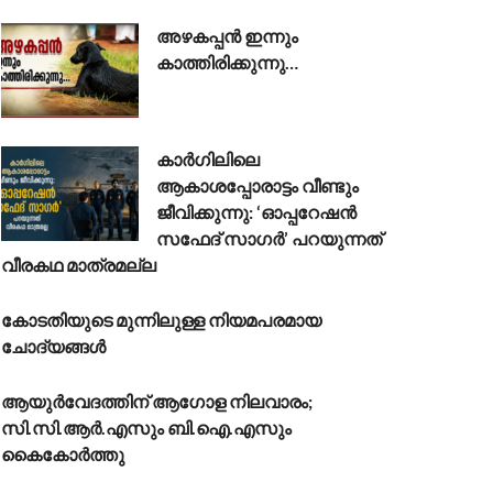
അഴകപ്പൻ ഇന്നും
കാത്തിരിക്കുന്നു…
കാർഗിലിലെ
ആകാശപ്പോരാട്ടം വീണ്ടും
ജീവിക്കുന്നു: ‘ഓപ്പറേഷൻ
സഫേദ് സാഗർ’ പറയുന്നത്
വീരകഥ മാത്രമല്ല
കോടതിയുടെ മുന്നിലുള്ള നിയമപരമായ
ചോദ്യങ്ങൾ
ആയുർവേദത്തിന് ആഗോള നിലവാരം;
സി.സി.ആർ.എസും ബി.ഐ.എസും
കൈകോർത്തു