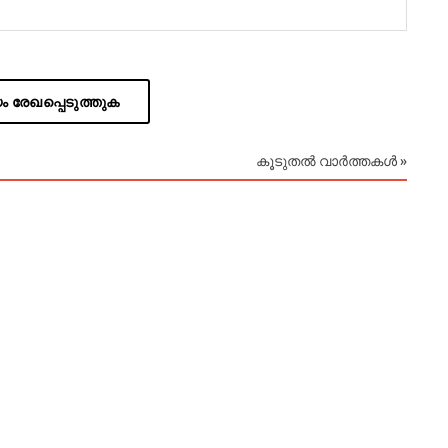
 രേഖപ്പെടുത്തുക
കൂടുതൽ വാർത്തകൾ »
August