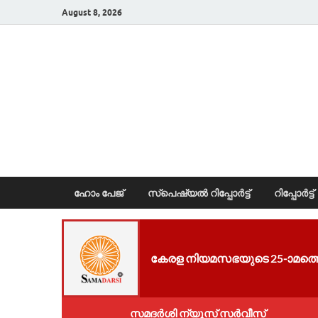
August 8, 2026
News Portal
ഹോം പേജ്
സ്പെഷ്യൽ റിപ്പോര്‍ട്ട്
റിപ്പോര്‍ട്ട്
കേ​ര​ള നി​യ​മ​സ​ഭ​യു​ടെ 25-ാമത്ത
സമദർശി ന്യൂസ് സർവീസ്