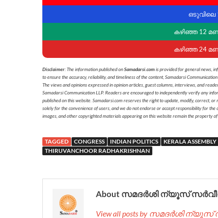
ഒടുവിലെ 
കഴിഞ്ഞ 12 മ
കഴിഞ്ഞ 24 മ
Disclaimer
: The information published on
Samadarsi.com
is provided for general news, in
to ensure the accuracy, reliability, and timeliness of the content, Samadarsi Communication
The views and opinions expressed in opinion articles, guest columns, interviews, and reade
Samadarsi Communication LLP. Readers are encouraged to independently verify any informati
published on this website. Samadarsi.com reserves the right to update, modify, correct, or
solely for the convenience of users, and we do not endorse or accept responsibility for the c
images, and other copyrighted materials appearing on this website remain the property of
TAGGED
CONGRESS
INDIAN POLITICS
KERALA ASSEMBLY
THIRUVANCHOOR RADHAKRISHNAN
About സമദർശി ന്യൂസ് സർവീ
View all posts by സമദർശി ന്യൂസ