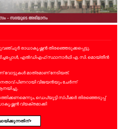
്ചൂ​ർ രാ​ധാ​കൃ​ഷ്ണ​ൻ തിരഞ്ഞെടുക്കപ്പെട്ടു.
ഭിച്ചപ്പോൾ, എൽഡിഎഫ് സ്ഥാനാർഥി എ. സി. മൊയ്തീൻ
ന് വോട്ടുകൾ മാത്രമാണ് നേടിയത്.
ഷ നേതാവ് പിണറായി വിജയൻയും ചേർന്ന്
നയിച്ചു.
്കണമെന്നും, ഡെപ്യൂട്ടി സ്പീക്കർ തിരഞ്ഞെടുപ്പ്
ധാകൃഷ്ണൻ വ്യക്തമാക്കി
ായിക്കുന്നതിന്
▼