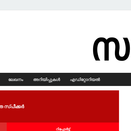
Samadarsi.
ലേഖനം
അറിയിപ്പുകള്‍
എഡിറ്റോറിയല്‍
െ സ്പീ​ക്ക​ർ
റിപ്പോര്‍ട്ട്