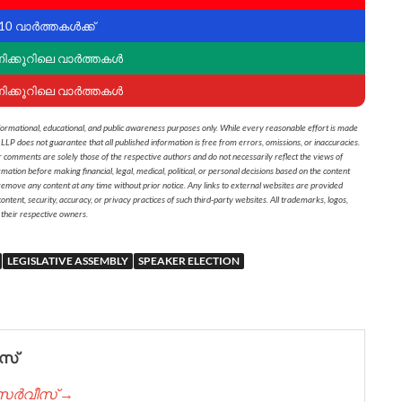
10 വാർത്തകൾക്ക്
ണിക്കൂറിലെ വാർത്തകൾ
ണിക്കൂറിലെ വാർത്തകൾ
formational, educational, and public awareness purposes only. While every reasonable effort is made
 LLP does not guarantee that all published information is free from errors, omissions, or inaccuracies.
r comments are solely those of the respective authors and do not necessarily reflect the views of
on before making financial, legal, medical, political, or personal decisions based on the content
 remove any content at any time without prior notice. Any links to external websites are provided
ontent, security, accuracy, or privacy practices of such third-party websites. All trademarks, logos,
 their respective owners.
LEGISLATIVE ASSEMBLY
SPEAKER ELECTION
സ്
് സർവീസ് →