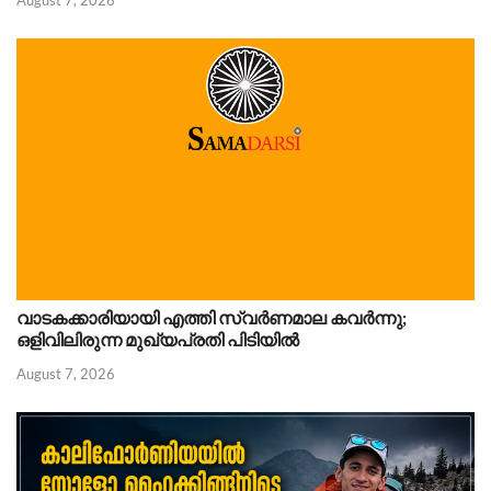
വാടകക്കാരിയായി എത്തി സ്വർണമാല കവർന്നു;
ഒളിവിലിരുന്ന മുഖ്യപ്രതി പിടിയിൽ
August 7, 2026