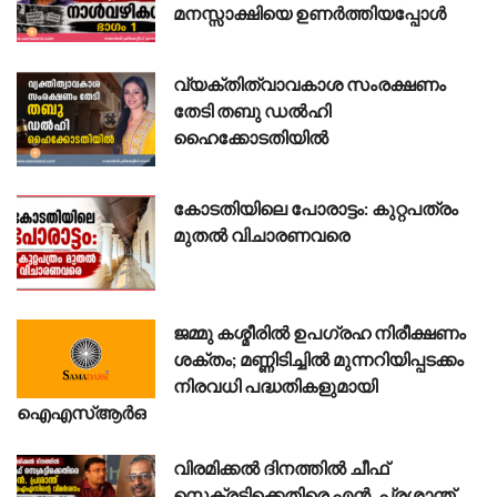
മനസ്സാക്ഷിയെ ഉണർത്തിയപ്പോൾ
വ്യക്തിത്വാവകാശ സംരക്ഷണം
തേടി തബു ഡൽഹി
ഹൈക്കോടതിയിൽ
കോടതിയിലെ പോരാട്ടം: കുറ്റപത്രം
മുതൽ വിചാരണവരെ
ജമ്മു കശ്മീരിൽ ഉപഗ്രഹ നിരീക്ഷണം
ശക്തം; മണ്ണിടിച്ചിൽ മുന്നറിയിപ്പടക്കം
നിരവധി പദ്ധതികളുമായി
ഐഎസ്ആർഒ
വിരമിക്കൽ ദിനത്തിൽ ചീഫ്
സെക്രട്ടിക്കെതിരെ എൻ. പ്രശാന്ത്