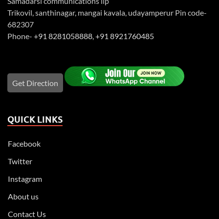
Samadarsi communications llp
Trikovil, santhinagar, mangai kavala, udayamperur Pin code-
682307
Phone-
+91 8281058888
,
+91 8921760485
Get Direction
QUICK LINKS
Facebook
Twitter
Instagram
About us
Contact Us