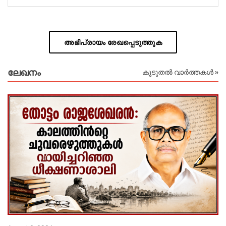
അഭിപ്രായം രേഖപ്പെടുത്തുക
ലേഖനം
കൂടുതൽ വാർത്തകൾ »