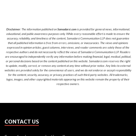
Disclaimer
: The information published on
Samadarsi.com
is provided for general news, informational,
educational, and public awareness purposes only. While every reasonable effort is made to ensure the
accuracy, reliability, and timeliness of the content, Samadarsi Communication LLP does not guarantee
that all published information is free from errors, omissions, or inaccuracies. The views and opinions
expressed in opinion articles, guest columns, interviews, and reader comments are solely those of the
respective authors and do not necessarily reflect the views of Samadarsi Communication LLP. Readers
are encouraged to independently verify any information before making financial, legal, medical, political,
or personal decisions based on the content published on this website. Samadarsi.com reserves the right
to update, modify, correct, or remove any content at any time without prior notice. Any links to external
websites are provided solely for the convenience of users, and we do not endorse or accept responsibility
for the content, security, accuracy, or privacy practices of such third-party websites. All trademarks,
logos, images, and other copyrighted materials appearing on this website remain the property of their
respective owners.
CONTACT US