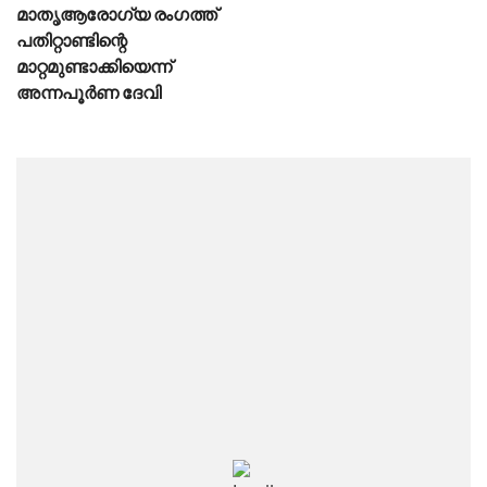
മാതൃആരോഗ്യ രംഗത്ത്
പതിറ്റാണ്ടിന്റെ
മാറ്റമുണ്ടാക്കിയെന്ന്
അന്നപൂർണ ദേവി