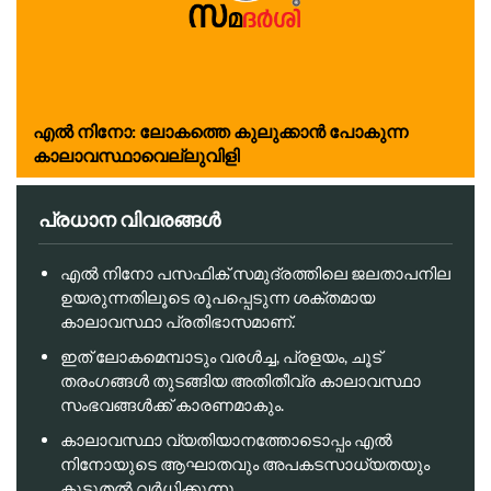
എൽ നിനോ: ലോകത്തെ കുലുക്കാൻ പോകുന്ന
കാലാവസ്ഥാവെല്ലുവിളി
പ്രധാന വിവരങ്ങൾ
എൽ നിനോ പസഫിക് സമുദ്രത്തിലെ ജലതാപനില
ഉയരുന്നതിലൂടെ രൂപപ്പെടുന്ന ശക്തമായ
കാലാവസ്ഥാ പ്രതിഭാസമാണ്.
ഇത് ലോകമെമ്പാടും വരൾച്ച, പ്രളയം, ചൂട്
തരംഗങ്ങൾ തുടങ്ങിയ അതിതീവ്ര കാലാവസ്ഥാ
സംഭവങ്ങൾക്ക് കാരണമാകും.
കാലാവസ്ഥാ വ്യതിയാനത്തോടൊപ്പം എൽ
നിനോയുടെ ആഘാതവും അപകടസാധ്യതയും
കൂടുതൽ വർധിക്കുന്നു.