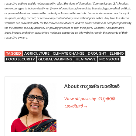
respective authors and do not necessarily reflect the views of Samadarsi Communication LLP. Readers
are encouraged to independently verify any information before making financial, legal, medical, political,
or personal decisions based on the content published on this website. Samadarsi.com reserves the right
to update, modify, correct, or remove any content at any time without prior notice. Any links to external
websites are provided solely for the convenience of users, and we do not endorse or accept responsibility
for the content, security, accuracy, or privacy practices of such third-party websites. All trademarks,
logos, images, and other copyrighted materials appearing on this website remain the property of their
respective owners.
TAGGED
AGRICULTURE
CLIMATE CHANGE
DROUGHT
EL NINO
FOOD SECURITY
GLOBAL WARMING
HEATWAVE
MONSOON
About സുഭദ്ര വാര്യർ
View all posts by സുഭദ്ര
വാര്യർ →