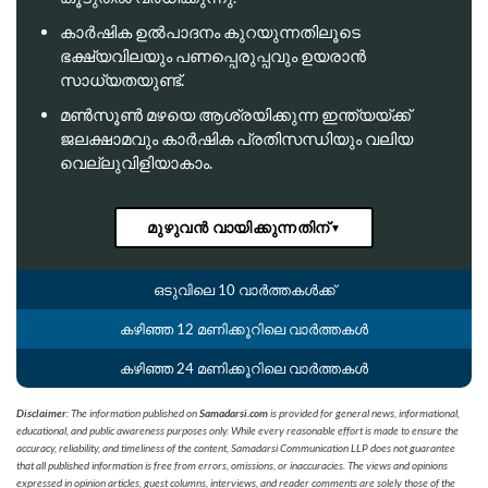
കാർഷിക ഉൽപാദനം കുറയുന്നതിലൂടെ
ഭക്ഷ്യവിലയും പണപ്പെരുപ്പവും ഉയരാൻ
സാധ്യതയുണ്ട്.
മൺസൂൺ മഴയെ ആശ്രയിക്കുന്ന ഇന്ത്യയ്ക്ക്
ജലക്ഷാമവും കാർഷിക പ്രതിസന്ധിയും വലിയ
വെല്ലുവിളിയാകാം.
മുഴുവൻ വായിക്കുന്നതിന്
▼
ഒടുവിലെ 10 വാർത്തകൾക്ക്
കഴിഞ്ഞ 12 മണിക്കൂറിലെ വാർത്തകൾ
കഴിഞ്ഞ 24 മണിക്കൂറിലെ വാർത്തകൾ
Disclaimer
: The information published on
Samadarsi.com
is provided for general news, informational,
educational, and public awareness purposes only. While every reasonable effort is made to ensure the
accuracy, reliability, and timeliness of the content, Samadarsi Communication LLP does not guarantee
that all published information is free from errors, omissions, or inaccuracies. The views and opinions
expressed in opinion articles, guest columns, interviews, and reader comments are solely those of the