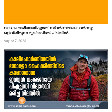
വാടകക്കാരിയായി എത്തി സ്വർണമാല കവർന്നു;
ഒളിവിലിരുന്ന മുഖ്യപ്രതി പിടിയിൽ
August 7, 2026