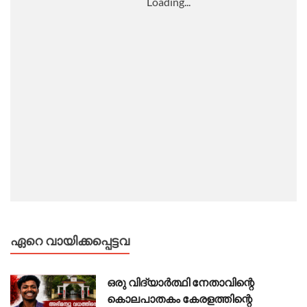
ഏറെ വായിക്കപ്പെട്ടവ
ഒരു വിദ്യാർത്ഥി നേതാവിന്റെ
കൊലപാതകം കേരളത്തിന്റെ