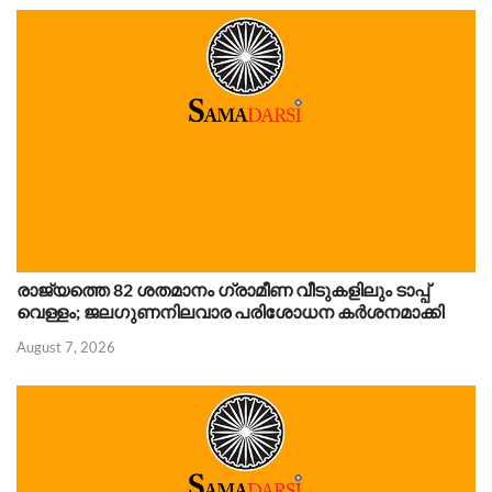
രാജ്യത്തെ 82 ശതമാനം ഗ്രാമീണ വീടുകളിലും ടാപ്പ്
വെള്ളം; ജലഗുണനിലവാര പരിശോധന കർശനമാക്കി
August 7, 2026