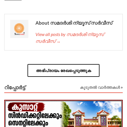
About സമദർശി ന്യൂസ് സർവീസ്
View all posts by സമദർശി ന്യൂസ്
സർവീസ് →
അഭിപ്രായം രേഖപ്പെടുത്തുക
റിപ്പോര്‍ട്ട്
കൂടുതൽ വാർത്തകൾ »