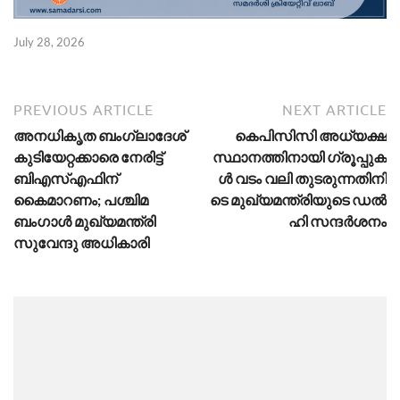
July 28, 2026
PREVIOUS ARTICLE
NEXT ARTICLE
അനധികൃത ബംഗ്ലാദേശ്
കെ​പി​സി​സി അ​ധ്യ​ക്ഷ
കുടിയേറ്റക്കാരെ നേരിട്ട്
സ്ഥാ​ന​ത്തി​നാ​യി ഗ്രൂ​പ്പു​ക​
ബിഎസ്എഫിന്
ൾ വ​ടം വ​ലി തു​ട​രു​ന്ന​തി​നി​
കൈമാറണം; പശ്ചിമ
ടെ​ മു​ഖ്യ​മ​ന്ത്രി​യു​ടെ ഡ​ൽ​
ബംഗാൾ മുഖ്യമന്ത്രി
ഹി സ​ന്ദ​ർ​ശ​നം
സുവേന്ദു അധികാരി