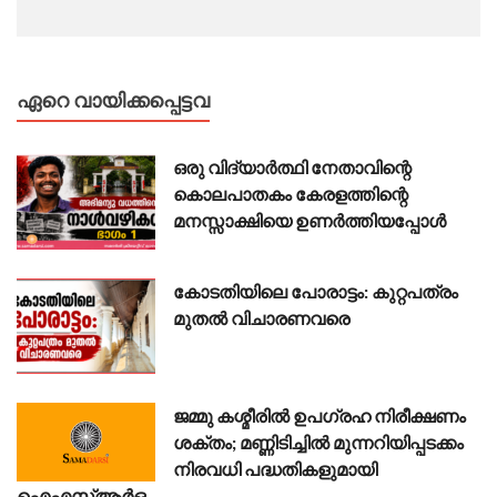
ഏറെ വായിക്കപ്പെട്ടവ
ഒരു വിദ്യാർത്ഥി നേതാവിന്റെ
കൊലപാതകം കേരളത്തിന്റെ
മനസ്സാക്ഷിയെ ഉണർത്തിയപ്പോൾ
കോടതിയിലെ പോരാട്ടം: കുറ്റപത്രം
മുതൽ വിചാരണവരെ
ജമ്മു കശ്മീരിൽ ഉപഗ്രഹ നിരീക്ഷണം
ശക്തം; മണ്ണിടിച്ചിൽ മുന്നറിയിപ്പടക്കം
നിരവധി പദ്ധതികളുമായി
ഐഎസ്ആർഒ