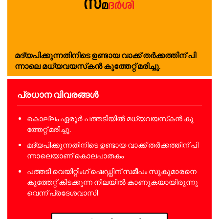
മ​ദ്യ​പി​ക്കു​ന്ന​തി​നി​ടെ ഉ​ണ്ടാ​യ വാ​ക്ക് ത​ര്‍​ക്ക​ത്തി​ന് പി​
ന്നാ​ലെ മ​ധ്യ​വ​യ​സ്‌​ക​ന്‍ കു​ത്തേ​റ്റ് മ​രി​ച്ചു.​
പ്രധാന വിവരങ്ങൾ
കൊ​ല്ലം ഏ​രൂ​ര്‍ പ​ത്ത​ടി​യി​ൽ മ​ധ്യ​വ​യ​സ്‌​ക​ന്‍ കു​
ത്തേ​റ്റ് മ​രി​ച്ചു.​
മ​ദ്യ​പി​ക്കു​ന്ന​തി​നി​ടെ ഉ​ണ്ടാ​യ വാ​ക്ക് ത​ര്‍​ക്ക​ത്തി​ന് പി​
ന്നാ​ലെയാണ് കൊലപാതകം
പ​ത്ത​ടി വെ​യി​റ്റിം​ഗ് ഷെ​ഡ്ഡി​ന് സ​മീ​പം സു​കു​മാ​ര​നെ
കു​ത്തേ​റ്റ് കി​ട​ക്കു​ന്ന നി​ല​യി​ല്‍ കാ​ണു​ക​യാ​യി​രു​ന്നു​
വെ​ന്ന് പ്ര​ദേ​ശ​വാ​സി