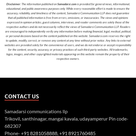
Disclaimer
: The information published on
Samadarsi.com
is provided for general news, informational,
educational, and public awareness purposes only. While every reasonable effort is made to ensure the
accuracy, reliability, and timeliness of the content, Samadarsi Communication LLP does not guarantee
that all published information is free from errors, omissions, or inaccuracies. The views and opinions
expressed in opinion articles, guest columns, interviews, and reader comments are solely those of the
respective authors and do not necessarily reflect the views of Samadarsi Communication LLP. Readers
are encouraged to independently verify any information before making financial, legal, medical, political,
or personal decisions based on the content published on this website. Samadarsi.com reserves the right
to update, modify, correct, or remove any content at any time without prior notice. Any links to external
websites are provided solely for the convenience of users, and we do not endorse or accept responsibility
for the content, security, accuracy, or privacy practices of such third-party websites. All trademarks,
logos, images, and other copyrighted materials appearing on this website remain the property of their
respective owners.
CONTACT US
Samadarsi communications llp
Trikovil, santhinagar, mangai kavala, udayamperur Pin code-
682307
Phone-
+91 8281058888
,
+91 8921760485