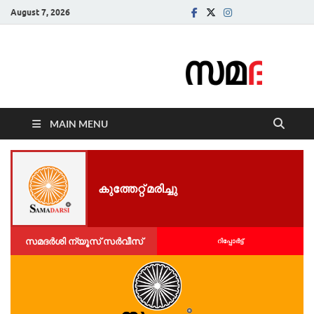
August 7, 2026
Samadarsi.
News Portal
MAIN MENU
കു​ത്തേ​റ്റ് മ​രി​ച്ചു
സമദർശി ന്യൂസ് സർവീസ്
റിപ്പോര്‍ട്ട്