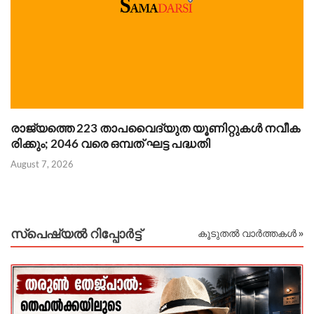
രാജ്യത്തെ 223 താപവൈദ്യുത യൂണിറ്റുകൾ നവീക
ഗ
രിക്കും; 2046 വരെ ഒമ്പത് ഘട്ട പദ്ധതി
ക
August 7, 2026
Au
സ്പെഷ്യൽ റിപ്പോര്‍ട്ട്
കൂടുതൽ വാർത്തകൾ »