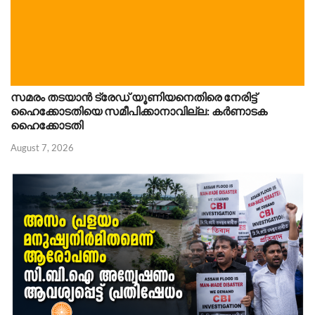
സമരം തടയാൻ ട്രേഡ് യൂണിയനെതിരെ നേരിട്ട്
ഹൈക്കോടതിയെ സമീപിക്കാനാവില്ല: കർണാടക
ഹൈക്കോടതി
August 7, 2026