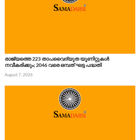
രാജ്യത്തെ 223 താപവൈദ്യുത യൂണിറ്റുകൾ
നവീകരിക്കും; 2046 വരെ ഒമ്പത് ഘട്ട പദ്ധതി
August 7, 2026