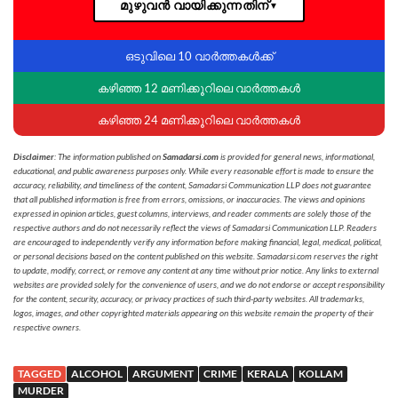
മുഴുവൻ വായിക്കുന്നതിന്
▼
ഒടുവിലെ 10 വാർത്തകൾക്ക്
കഴിഞ്ഞ 12 മണിക്കൂറിലെ വാർത്തകൾ
കഴിഞ്ഞ 24 മണിക്കൂറിലെ വാർത്തകൾ
Disclaimer
: The information published on
Samadarsi.com
is provided for general news, informational,
educational, and public awareness purposes only. While every reasonable effort is made to ensure the
accuracy, reliability, and timeliness of the content, Samadarsi Communication LLP does not guarantee
that all published information is free from errors, omissions, or inaccuracies. The views and opinions
expressed in opinion articles, guest columns, interviews, and reader comments are solely those of the
respective authors and do not necessarily reflect the views of Samadarsi Communication LLP. Readers
are encouraged to independently verify any information before making financial, legal, medical, political,
or personal decisions based on the content published on this website. Samadarsi.com reserves the right
to update, modify, correct, or remove any content at any time without prior notice. Any links to external
websites are provided solely for the convenience of users, and we do not endorse or accept responsibility
for the content, security, accuracy, or privacy practices of such third-party websites. All trademarks,
logos, images, and other copyrighted materials appearing on this website remain the property of their
respective owners.
TAGGED
ALCOHOL
ARGUMENT
CRIME
KERALA
KOLLAM
MURDER