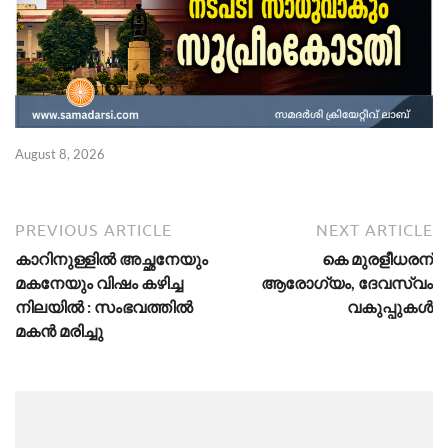
August 8, 2026
Ju
PREVIOUS ARTICLE
NEXT ARTICLE
കാറിനുള്ളില്‍ അച്ഛനേയും
കെ മുരളീധരന്
മകനേയും വിഷം കഴിച്ച
ആരോഗ്യം, ദേവസ്വം
നിലയില്‍ : സംഭവത്തില്‍
വകുപ്പുകള്‍
മകന്‍ മരിച്ചു