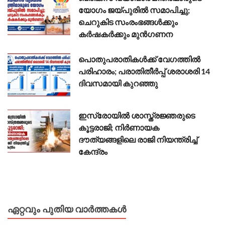
യോഗം ജയ്പുരിൽ സമാപിച്ചു;
ചെറുകിട സംരംഭങ്ങൾക്കും
കർഷകർക്കും മുൻഗണന
പൊതുപരാതികൾക്ക് വേഗത്തിൽ
പരിഹാരം; പരാതിതീർപ്പ് ശരാശരി 14
ദിവസമായി കുറഞ്ഞു
ഇസ്രോയിൽ ശാസ്ത്രജ്ഞരുടെ
കൂട്ടരാജി; നിർണായക
ദൗത്യങ്ങളിലെ രാജി നിയന്ത്രിച്ച്
കേന്ദ്രം
ഏറ്റവും പുതിയ വാർത്തകൾ