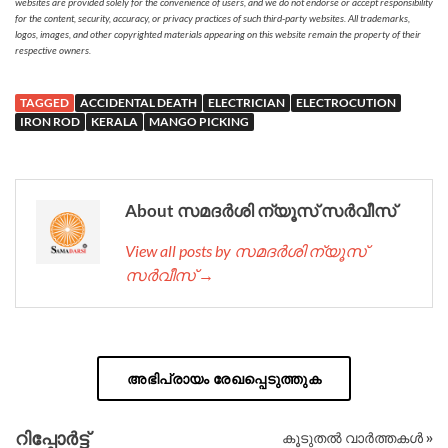
websites are provided solely for the convenience of users, and we do not endorse or accept responsibility
for the content, security, accuracy, or privacy practices of such third-party websites. All trademarks,
logos, images, and other copyrighted materials appearing on this website remain the property of their
respective owners.
TAGGED
ACCIDENTAL DEATH
ELECTRICIAN
ELECTROCUTION
IRON ROD
KERALA
MANGO PICKING
About സമദർശി ന്യൂസ് സർവീസ്
View all posts by സമദർശി ന്യൂസ്
സർവീസ് →
അഭിപ്രായം രേഖപ്പെടുത്തുക
റിപ്പോര്‍ട്ട്
കൂടുതൽ വാർത്തകൾ »