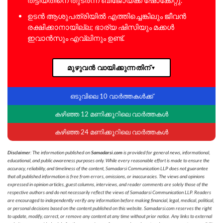
ഉടൻ ആശുപത്രിയിൽ എത്തിച്ചെങ്കിലും ജീവൻ
രക്ഷിക്കാനായില്ല; ഭാര്യ ഷിസിയും മക്കൾ
ഇവാൻസും എവ്ലിനും ഉണ്ട്.
മുഴുവൻ വായിക്കുന്നതിന്
▼
ഒടുവിലെ 10 വാർത്തകൾക്ക്
കഴിഞ്ഞ 12 മണിക്കൂറിലെ വാർത്തകൾ
കഴിഞ്ഞ 24 മണിക്കൂറിലെ വാർത്തകൾ
Disclaimer
: The information published on
Samadarsi.com
is provided for general news, informational,
educational, and public awareness purposes only. While every reasonable effort is made to ensure the
accuracy, reliability, and timeliness of the content, Samadarsi Communication LLP does not guarantee
that all published information is free from errors, omissions, or inaccuracies. The views and opinions
expressed in opinion articles, guest columns, interviews, and reader comments are solely those of the
respective authors and do not necessarily reflect the views of Samadarsi Communication LLP. Readers
are encouraged to independently verify any information before making financial, legal, medical, political,
or personal decisions based on the content published on this website. Samadarsi.com reserves the right
to update, modify, correct, or remove any content at any time without prior notice. Any links to external