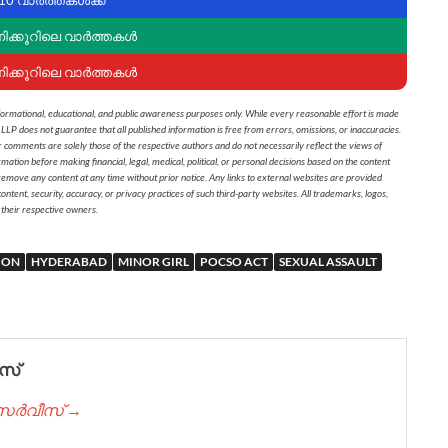
ണിക്കൂറിലെ വാർത്തകൾ
ണിക്കൂറിലെ വാർത്തകൾ
formational, educational, and public awareness purposes only. While every reasonable effort is made
 LLP does not guarantee that all published information is free from errors, omissions, or inaccuracies.
r comments are solely those of the respective authors and do not necessarily reflect the views of
on before making financial, legal, medical, political, or personal decisions based on the content
 remove any content at any time without prior notice. Any links to external websites are provided
ontent, security, accuracy, or privacy practices of such third-party websites. All trademarks, logos,
 their respective owners.
ION
HYDERABAD
MINOR GIRL
POCSO ACT
SEXUAL ASSAULT
സ്
് സർവീസ് →