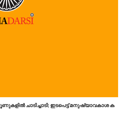
 തൂണുകളിൽ ചാടിച്ചാടി; ഇടപെട്ട് മനുഷ്യാവകാശ ക
ഐ.ഐ.
August