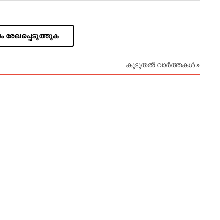
 രേഖപ്പെടുത്തുക
കൂടുതൽ വാർത്തകൾ »