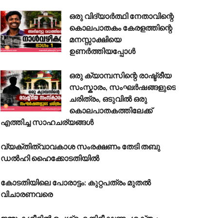
ഒരു വിദ്യാർത്ഥി നേതാവിന്റെ
കൊലപാതകം കേരളത്തിന്റെ
മനസ്സാക്ഷിയെ
ഉണർത്തിയപ്പോൾ
ഒരു ക്യാമ്പസിന്റെ രാഷ്ട്രീയ
സംസ്കാരം, സംഘർഷങ്ങളുടെ
ചരിത്രം, ഒടുവിൽ ഒരു
കൊലപാതകത്തിലേക്ക്
എത്തിച്ച സാഹചര്യങ്ങൾ
വ്യക്തിത്വാവകാശ സംരക്ഷണം തേടി തബു
ഡൽഹി ഹൈക്കോടതിയിൽ
കോടതിയിലെ പോരാട്ടം: കുറ്റപത്രം മുതൽ
വിചാരണവരെ