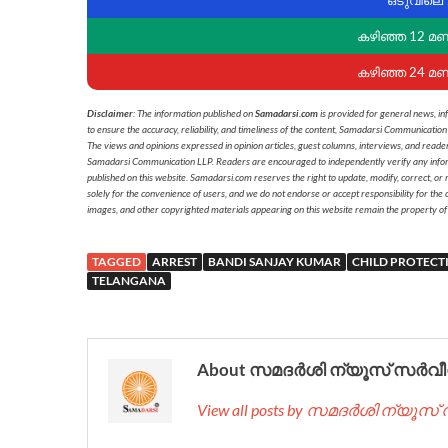
കഴിഞ്ഞ 12 മ
കഴിഞ്ഞ 24 മ
Disclaimer
: The information published on
Samadarsi.com
is provided for general news, in
to ensure the accuracy, reliability, and timeliness of the content, Samadarsi Communication
The views and opinions expressed in opinion articles, guest columns, interviews, and reade
Samadarsi Communication LLP. Readers are encouraged to independently verify any informati
published on this website. Samadarsi.com reserves the right to update, modify, correct, or
solely for the convenience of users, and we do not endorse or accept responsibility for the c
images, and other copyrighted materials appearing on this website remain the property of
TAGGED
ARREST
BANDI SANJAY KUMAR
CHILD PROTECT
TELANGANA
About സമദർശി ന്യൂസ് സർവീ
View all posts by സമദർശി ന്യൂസ