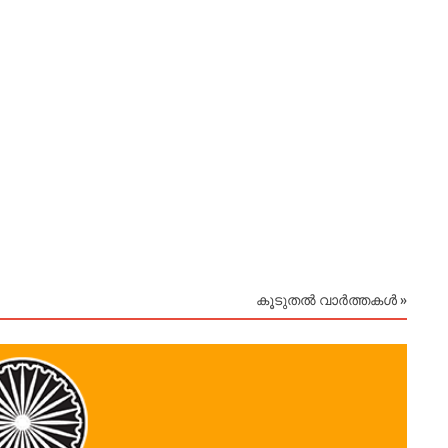
കാപ്
August
കൂടുതൽ വാർത്തകൾ »