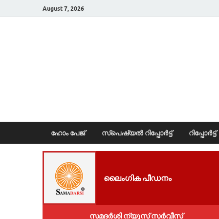
August 7, 2026
News Portal
ഹോം പേജ്
സ്പെഷ്യൽ റിപ്പോര്‍ട്ട്
റിപ്പോര്‍ട്ട്
ലൈംഗിക പീഡനം
സമദർശി ന്യൂസ് സർവീസ്