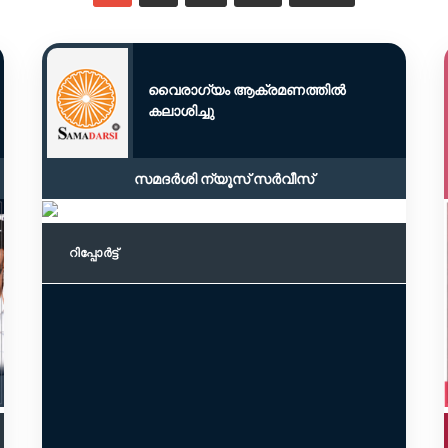
വൈരാഗ്യം ആക്രമണത്തിൽ
കലാശിച്ചു
സമദർശി ന്യൂസ് സർവീസ്
റിപ്പോര്‍ട്ട്