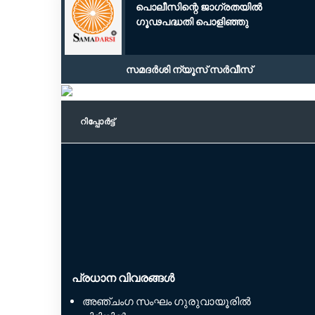
പൊലീസിന്റെ ജാഗ്രതയിൽ
ഗൂഢപദ്ധതി പൊളിഞ്ഞു
സമദർശി ന്യൂസ് സർവീസ്
റിപ്പോര്‍ട്ട്
പ്രധാന വിവരങ്ങൾ
അഞ്ചംഗ സംഘം ഗുരുവായൂരിൽ