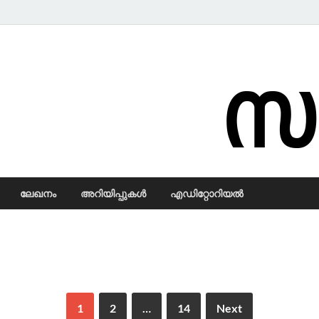
Samadarsi.
ലേഖനം
അറിയിപ്പുകള്‍
എഡിറ്റോറിയല്‍
1
2
…
14
Next