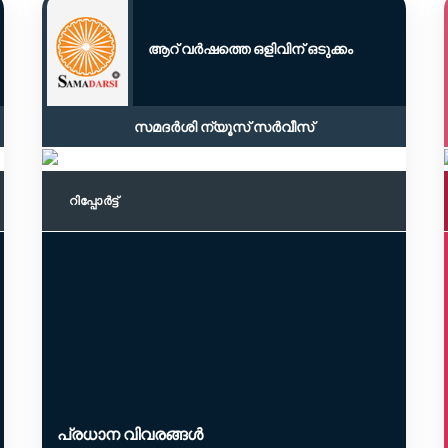
ആറ് വർഷത്തെ ഒളിവിന് ഒടുക്കം
സമദർശി ന്യൂസ് സർവീസ്
റിപ്പോര്‍ട്ട്
പ്രധാന വിവരങ്ങൾ