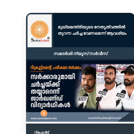
മുഖ്യമന്ത്രിയുടെ നേതൃത്വത്തിൽ
തുറന്ന ചർച്ച വേണമെന്ന് ആവശ്യം
സമദർശി ന്യൂസ് സർവീസ്
റിപ്പോര്‍ട്ട്