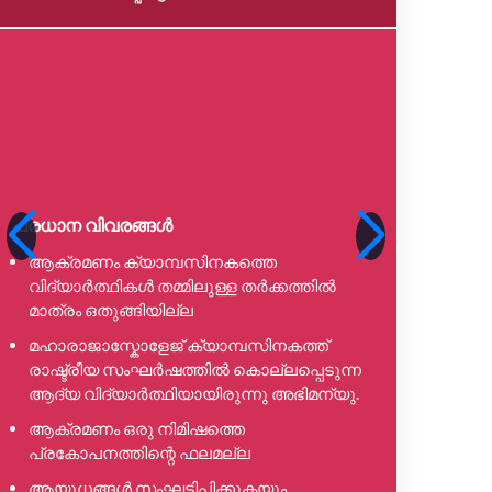
പ്രധാന 
ജമ്മു ക
ഉപഗ്രഹ
എല്ലാ ജ
പ്രവചന
ഹിമതടാ
ജലാശയങ
പ്രധാന വിവരങ്ങൾ
കൃഷി, 
ഉപഗ്രഹത
ആക്രമണം ക്യാമ്പസിനകത്തെ
വിദ്യാർത്ഥികൾ തമ്മിലുള്ള തർക്കത്തിൽ
ജിസാറ്
മാത്രം ഒതുങ്ങിയില്ല
ശക്തിപ്
മഹാരാജാസ്കോളേജ് ക്യാമ്പസിനകത്ത്
രാഷ്ട്രീയ സംഘർഷത്തിൽ കൊല്ലപ്പെടുന്ന
ആദ്യ വിദ്യാർത്ഥിയായിരുന്നു അഭിമന്യു.
ആക്രമണം ഒരു നിമിഷത്തെ
പ്രകോപനത്തിന്റെ ഫലമല്ല
ആയുധങ്ങൾ സംഘടിപ്പിക്കുകയും,