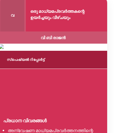
ഒരു മാധ്യമപ്രവർത്തകന്റെ
വ
ഉയർച്ചയും വീഴ്ചയും
വി ബി രാജൻ
സ്പെഷ്യൽ റിപ്പോര്‍ട്ട്
സ്പെഷ്യൽ റ
പ്രധാന 
കുറ്റപ
തെളിവു
പ്രധാന വിവരങ്ങൾ
ഓരോ പ്
അന്വേഷണ മാധ്യമപ്രവർത്തനത്തിന്റെ
ആരോപണ