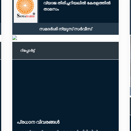
വ്യാജ തിരിച്ചറിയലിൽ കേരളത്തിൽ
താമസം
സമദർശി ന്യൂസ് സർവീസ്
റിപ്പോര്‍ട്ട്
പ്രധാന വിവരങ്ങൾ