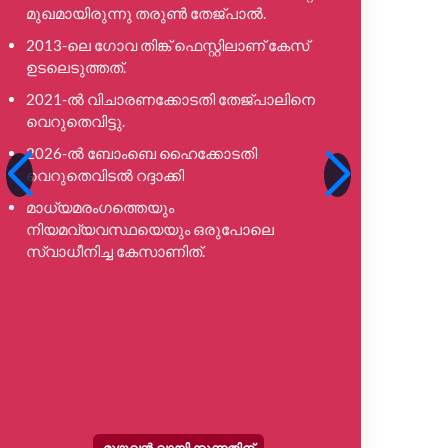
മുഖമായിരുന്നു തരുൺ തേജ്പാൽ.
സ്ഥാപിക്ക
2013-ലെ ഗോവ തിങ്ക് ഫെസ്റ്റിലാണ് കേസ്
രേഖാത്മ
ഉടലെടുത്തത്.
തെളിവ
പൊരുത്ത
2021-ൽ വിചാരണക്കോടതി തേജ്പാലിനെ
വെറുതെവിട്ടു.
പ്രോസ
നിറവേറ്റ
2026-ൽ ബോംബെ ഹൈക്കോടതി
വെറുതെവിടൽ റദ്ദാക്കി
ഈ റിപ്
പുനർന
മാധ്യമരംഗത്തെയും
നിയമവ്യവസ്ഥയെയും ഒരുപോലെ
അത് കോ
സ്വാധീനിച്ച കേസാണിത്.
നിൽക്ക
വിഷയങ
മുൻകൂർ
അല്ല.
മുഴുവൻ വായിക്കുന്നതിന്