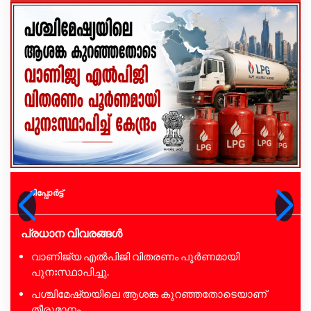
റിപ്പോര്‍ട്ട്
പ്രധാന വിവരങ്ങൾ
വാണിജ്യ എൽപിജി വിതരണം പൂർണമായി
പുനഃസ്ഥാപിച്ചു.
പശ്ചിമേഷ്യയിലെ ആശങ്ക കുറഞ്ഞതോടെയാണ്
തീരുമാനം.