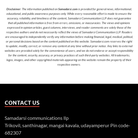
Disclaimer
: The information published on
Samadarsi.com
is provided for general news, informational,
educational, and public awareness purposes only. While every reasonable effort is made to ensure the
accuracy, reliability, and timeliness of the content, Samadarsi Communication LLP does not guarantee
that all published information is free from errors, omissions, or inaccuracies. The views and opinions
expressed in opinion articles, guest columns, interviews, and reader comments are solely those of the
respective authors and do not necessarily reflect the views of Samadarsi Communication LLP. Readers
are encouraged to independently verify any information before making financial, legal, medical, political,
or personal decisions based on the content published on this website. Samadarsi.com reserves the right
to update, modify, correct, or remove any content at any time without prior notice. Any links to external
websites are provided solely for the convenience of users, and we do not endorse or accept responsibility
for the content, security, accuracy, or privacy practices of such third-party websites. All trademarks,
logos, images, and other copyrighted materials appearing on this website remain the property of their
respective owners.
CONTACT US
Samadarsi communications llp
Trikovil, santhinagar, mangai kavala, udayamperur Pin code-
682307