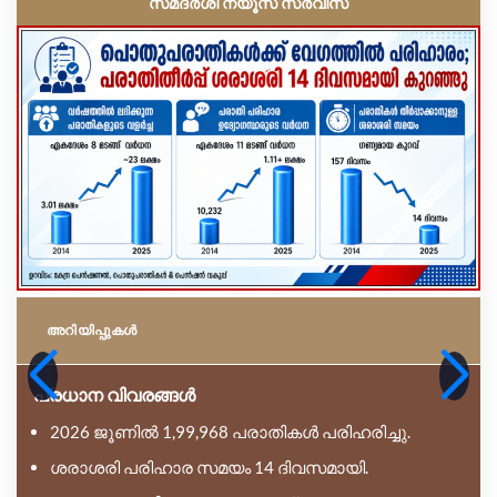
സമദർശി ന്യൂസ് സർവീസ്
അറിയിപ്പുകള്‍
പ്രധാന വിവരങ്ങൾ
2026 ജൂണിൽ 1,99,968 പരാതികൾ പരിഹരിച്ചു.
ശരാശരി പരിഹാര സമയം 14 ദിവസമായി.