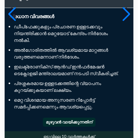
പ്രധാന വിവരങ്ങൾ
ഡീപ്‌ഫേക്കുകളും പ്രചാരണ ഉള്ളടക്കവും
നിയന്ത്രിക്കാൻ മെറ്റയോട് കേന്ദ്രം നിർദേശം
നൽകി.
അൽഗോരിതത്തിൽ ആവശ്യമായ മാറ്റങ്ങൾ
വരുത്തണമെന്നാണ് നിർദേശം.
ഇലക്ട്രോണിക്സ് ആൻഡ് ഇൻഫർമേഷൻ
ടെക്നോളജി മന്ത്രാലയമാണ് നടപടി സ്വീകരിച്ചത്.
പ്രശ്നകരമായ ഉള്ളടക്കത്തിന്റെ വ്യാപനം
കുറയ്ക്കുകയാണ് ലക്ഷ്യം.
മെറ്റ വിശദമായ അനുസരണ റിപ്പോർട്ട്
സമർപ്പിക്കണമെന്നും ആവശ്യപ്പെട്ടു.
മുഴുവൻ വായിക്കുന്നതിന്
ഒടുവിലെ 10 വാർത്തകൾക്ക്