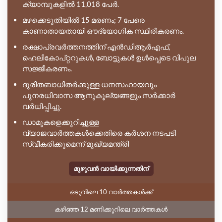
ക്യാമ്പുകളിൽ 11,018 പേർ.
മഴക്കെടുതിയിൽ 15 മരണം; 7 പേരെ
കാണാതായതായി ഔദ്യോഗിക സ്ഥിരീകരണം.
രക്ഷാപ്രവർത്തനത്തിന് എൻഡിആർഎഫ്,
ഹെലികോപ്റ്ററുകൾ, ബോട്ടുകൾ ഉൾപ്പെടെ വിപുല
സജ്ജീകരണം.
ദുരിതബാധിതർക്കുള്ള ധനസഹായവും
പുനരധിവാസ ആനുകൂല്യങ്ങളും സർക്കാർ
വർധിപ്പിച്ചു.
ഡാമുകളെക്കുറിച്ചുള്ള
വ്യാജവാർത്തകൾക്കെതിരെ കർശന നടപടി
സ്വീകരിക്കുമെന്ന് മുഖ്യമന്ത്രി
മുഴുവൻ വായിക്കുന്നതിന്
ഒടുവിലെ 10 വാർത്തകൾക്ക്
കഴിഞ്ഞ 12 മണിക്കൂറിലെ വാർത്തകൾ