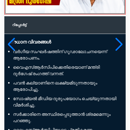
റിപ്പോര്‍ട്ട്
പ്രധാന വിവരങ്ങൾ
വർഗീയ സംഘർഷത്തിന് ഗൂഢാലോചനയെന്ന്
ആരോപണം.
വൈഎസ്ആർസിപിക്കെതിരെയാണ് മന്ത്രി
ദുർഗേഷ് രംഗത്ത് വന്നത്.
പവൻ കല്യാണിനെ ലക്ഷ്യമിടുന്നതായും
ആരോപിച്ചു.
സോഷ്യൽ മീഡിയ ദുരുപയോഗം ചെയ്യുന്നതായി
വിമർശിച്ചു.
സർക്കാരിനെ അസ്ഥിരപ്പെടുത്താൻ ശ്രമമെന്നും
പറഞ്ഞു.
വൈഎസ്ആർസിപിയുടെ പ്രതികരണം