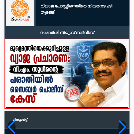
വ്യാജ പോസ്റ്റിനെതിരെ നിയമനടപടി
തുടങ്ങി
സമദർശി ന്യൂസ് സർവീസ്
റിപ്പോര്‍ട്ട്