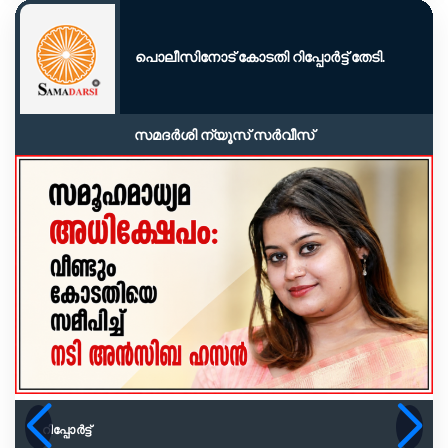
പൊലീസിനോട് കോടതി റിപ്പോർട്ട് തേടി.
സമദർശി ന്യൂസ് സർവീസ്
റിപ്പോര്‍ട്ട്