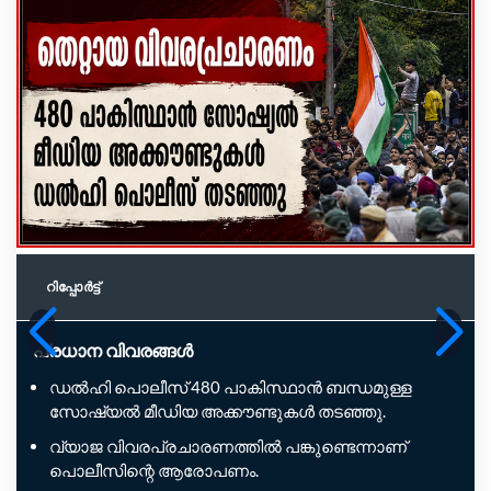
റിപ്പോര്‍ട്ട്
പ്രധാന വിവരങ്ങൾ
ഡൽഹി പൊലീസ് 480 പാകിസ്ഥാൻ ബന്ധമുള്ള
സോഷ്യൽ മീഡിയ അക്കൗണ്ടുകൾ തടഞ്ഞു.
വ്യാജ വിവരപ്രചാരണത്തിൽ പങ്കുണ്ടെന്നാണ്
പൊലീസിന്റെ ആരോപണം.