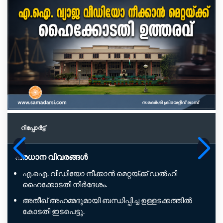
റിപ്പോര്‍ട്ട്
പ്രധാന വിവരങ്ങൾ
എ.ഐ. വീഡിയോ നീക്കാൻ മെറ്റയ്ക്ക് ഡൽഹി
ഹൈക്കോടതി നിർദേശം.
അതീഖ് അഹമ്മദുമായി ബന്ധിപ്പിച്ച ഉള്ളടക്കത്തിൽ
കോടതി ഇടപെട്ടു.