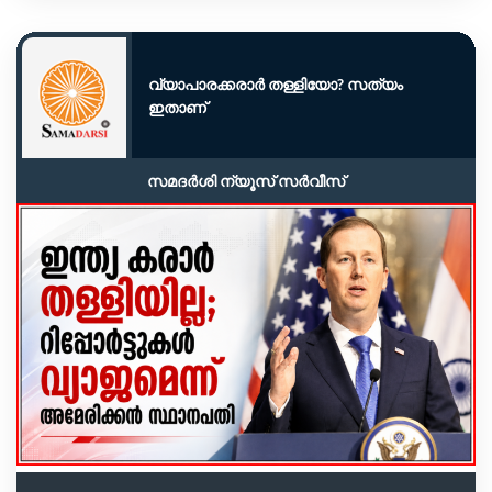
വ്യാപാരക്കരാർ തള്ളിയോ? സത്യം
ഇതാണ്
സമദർശി ന്യൂസ് സർവീസ്