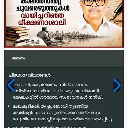
ലേഖനം
പ്രധാന വിവരങ്ങൾ
നോവൽ, കഥ, ലേഖനം, സിനിമാ പഠനം,
ചരിത്രരചന, ജീവചരിത്രം തുടങ്ങി നിരവധി
മേഖലകളിൽ ശ്രദ്ധേയ സംഭാവനകൾ നൽകി.
മുഖംമൂടികൾ, തൃഷ്ണ, ബോധി തുടങ്ങിയ
കൃതികളിലൂടെ സാമൂഹിക യാഥാർഥ്യങ്ങളും
മനുഷ്യ മനഃശാസ്ത്രവും ആഴത്തിൽ അവതരിപ്പിച്ചു.
സിനിമാ പഠനത്തിന് വലിയ സംഭാവന