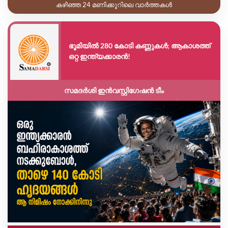
കഴിഞ്ഞ 24 മണിക്കൂറിലെ വാർത്തകൾ
ഭൂമിയിൽ 280 കോടി കണ്ണുകൾ; ആകാശത്ത്
ഒറ്റ ഇന്ത്യക്കാരൻ!
സമദർശി ഇൻവസ്റ്റിഗേഷൻ ടീം