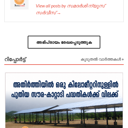
View all posts by സമദർശി ന്യൂസ്
സർവീസ് →
അഭിപ്രായം രേഖപ്പെടുത്തുക
റിപ്പോര്‍ട്ട്
കൂടുതൽ വാർത്തകൾ »