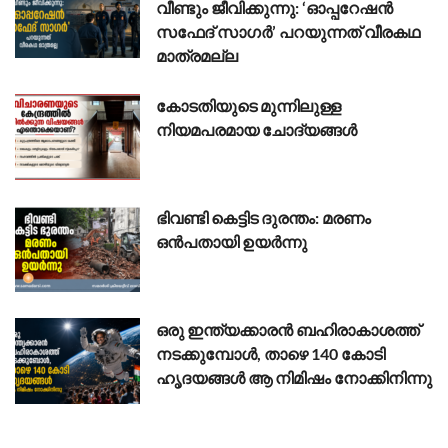
വീണ്ടും ജീവിക്കുന്നു: ‘ഓപ്പറേഷൻ
സഫേദ് സാഗർ’ പറയുന്നത് വീരകഥ
മാത്രമല്ല
കോടതിയുടെ മുന്നിലുള്ള
നിയമപരമായ ചോദ്യങ്ങൾ
ഭിവണ്ടി കെട്ടിട ദുരന്തം: മരണം
ഒൻപതായി ഉയർന്നു
ഒരു ഇന്ത്യക്കാരൻ ബഹിരാകാശത്ത്
നടക്കുമ്പോൾ, താഴെ 140 കോടി
ഹൃദയങ്ങൾ ആ നിമിഷം നോക്കിനിന്നു