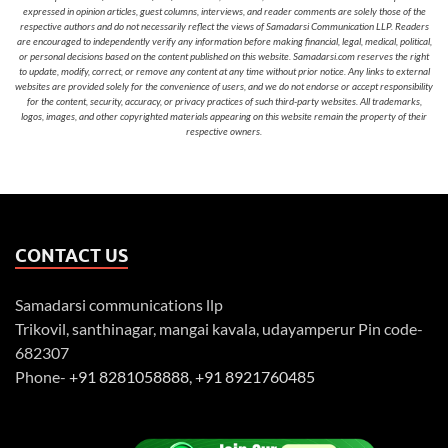
expressed in opinion articles, guest columns, interviews, and reader comments are solely those of the
respective authors and do not necessarily reflect the views of Samadarsi Communication LLP. Readers
are encouraged to independently verify any information before making financial, legal, medical, political,
or personal decisions based on the content published on this website. Samadarsi.com reserves the right
to update, modify, correct, or remove any content at any time without prior notice. Any links to external
websites are provided solely for the convenience of users, and we do not endorse or accept responsibility
for the content, security, accuracy, or privacy practices of such third-party websites. All trademarks,
logos, images, and other copyrighted materials appearing on this website remain the property of their
respective owners.
CONTACT US
Samadarsi communications llp
Trikovil, santhinagar, mangai kavala, udayamperur Pin code-
682307
Phone-
+91 8281058888
,
+91 8921760485