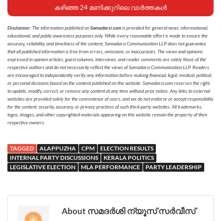
കഴിഞ്ഞ 24 മണിക്കൂറിലെ വാർത്തകൾ
Disclaimer
: The information published on
Samadarsi.com
is provided for general news, informational,
educational, and public awareness purposes only. While every reasonable effort is made to ensure the
accuracy, reliability, and timeliness of the content, Samadarsi Communication LLP does not guarantee
that all published information is free from errors, omissions, or inaccuracies. The views and opinions
expressed in opinion articles, guest columns, interviews, and reader comments are solely those of the
respective authors and do not necessarily reflect the views of Samadarsi Communication LLP. Readers
are encouraged to independently verify any information before making financial, legal, medical, political,
or personal decisions based on the content published on this website. Samadarsi.com reserves the right
to update, modify, correct, or remove any content at any time without prior notice. Any links to external
websites are provided solely for the convenience of users, and we do not endorse or accept responsibility
for the content, security, accuracy, or privacy practices of such third-party websites. All trademarks,
logos, images, and other copyrighted materials appearing on this website remain the property of their
respective owners.
TAGGED
ALAPPUZHA
CPM
ELECTION RESULTS
INTERNAL PARTY DISCUSSIONS
KERALA POLITICS
LEGISLATIVE ELECTION
MLA PERFORMANCE
PARTY LEADERSHIP
About സമദർശി ന്യൂസ് സർവീസ്