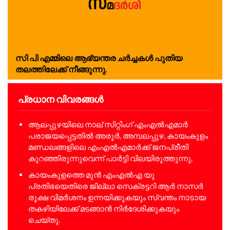
സി പി എമ്മിലെ ആഭ്യന്തര ചർച്ചകൾ പുതിയ
തലത്തിലേക്ക് നീങ്ങുന്നു.
പ്രധാന വിവരങ്ങൾ
ആലപ്പുഴയിലെ നാല് സിറ്റിംഗ് എംഎൽഎമാർ
പരാജയപ്പെട്ടതിൽ അരൂർ, അമ്പലപ്പുഴ, കായംകുളം
മണ്ഡലങ്ങളിലെ എംഎൽഎമാർക്ക് ജനപ്രീതി
കുറഞ്ഞിരുന്നുവെന്ന് പാർട്ടി വിലയിരുത്തുന്നു.
കായംകുളത്തെ മുൻ എംഎൽഎ യു
പ്രതിഭയെതിരെ ജില്ലാ സെക്രട്ടറി ആർ നാസർ
രൂക്ഷ വിമർശനം ഉന്നയിക്കുകയും സ്വന്തം നാടായ
തകഴിയിലേക്ക് മടങ്ങാൻ നിർദേശിക്കുകയും
ചെയ്തു.