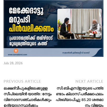
July 28, 2026
PREVIOUS ARTICLE
NEXT ARTICLE
ല​​​​ക്ഷദ്വീ​​​​പു​​​​ക​​​​ളി​​​​ലേ​​​​ക്കുളള
സി.​​​ബി​​​എ​​​സ്ഇ​​​യു​​​ടെ പ​​​ന്ത്ര​​​
സീ​​​​പ്ലെ​​​​യി​​​​ന്‍ യാത്ര : നേട്ടം
ണ്ടാം ക്ലാ​​​സ് പ​​​രീ​​​ക്ഷാ​​​ഫ​​​ലം
വി​​​​നോ​​​​ദസ​​​​ഞ്ചാ​​​​രി​​​​ക​​​​ള്‍​ക്കും
പ്ര​​​ഖ്യാ​​​പി​​​ച്ചു; 85.20 ശ​​​ത​​​മാ​​​
ഉ​​​​ദ്യോ​​​​ഗ​​​​സ്ഥ​​​​ര്‍​ക്കും
നം വിജയം