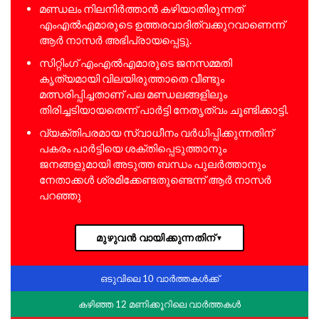
മണ്ഡലം നിലനിർത്താൻ കഴിയാതിരുന്നത്
എംഎൽഎമാരുടെ ഉത്തരവാദിത്വക്കുറവാണെന്ന്
ആർ നാസർ അഭിപ്രായപ്പെട്ടു.
സിറ്റിംഗ് എംഎൽഎമാരുടെ ജനസമ്മതി
കൃത്യമായി വിലയിരുത്താതെ വീണ്ടും
മത്സരിപ്പിച്ചതാണ് പല മണ്ഡലങ്ങളിലും
തിരിച്ചടിയായതെന്ന് പാർട്ടി നേതൃത്വം ചൂണ്ടിക്കാട്ടി.
വ്യക്തിപരമായ സ്വാധീനം വർധിപ്പിക്കുന്നതിന്
പകരം പാർട്ടിയെ ശക്തിപ്പെടുത്താനും
ജനങ്ങളുമായി അടുത്ത ബന്ധം പുലർത്താനും
നേതാക്കൾ ശ്രമിക്കേണ്ടതുണ്ടെന്ന് ആർ നാസർ
പറഞ്ഞു
മുഴുവൻ വായിക്കുന്നതിന്
▼
ഒടുവിലെ 10 വാർത്തകൾക്ക്
കഴിഞ്ഞ 12 മണിക്കൂറിലെ വാർത്തകൾ