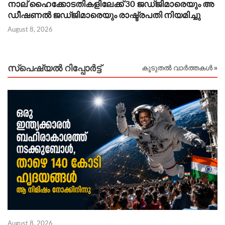
നാല് ഹൈക്കോടതികളിലേക്ക് 30 ജഡ്ജിമാരെയും അ
Au
ഡീഷണൽ ജഡ്ജിമാരെയും രാഷ്ട്രപതി നിയമിച്ചു
August 8, 2026
സ്പെഷ്യൽ റിപ്പോര്‍ട്ട്
കൂടുതൽ വാർത്തകൾ »
August 8, 2026
Au