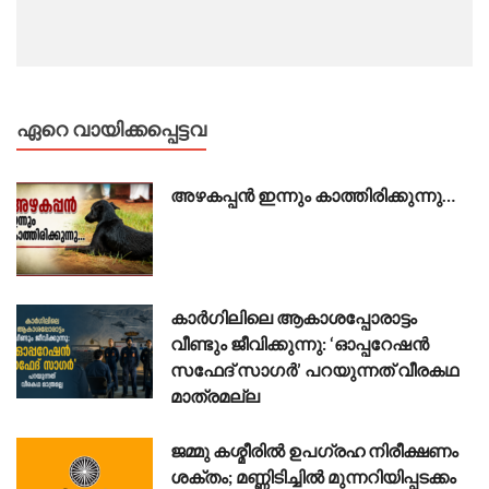
ഏറെ വായിക്കപ്പെട്ടവ
അഴകപ്പൻ ഇന്നും കാത്തിരിക്കുന്നു…
കാർഗിലിലെ ആകാശപ്പോരാട്ടം
വീണ്ടും ജീവിക്കുന്നു: ‘ഓപ്പറേഷൻ
സഫേദ് സാഗർ’ പറയുന്നത് വീരകഥ
മാത്രമല്ല
ജമ്മു കശ്മീരിൽ ഉപഗ്രഹ നിരീക്ഷണം
ശക്തം; മണ്ണിടിച്ചിൽ മുന്നറിയിപ്പടക്കം