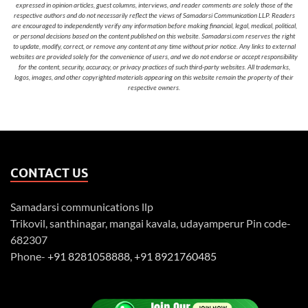
expressed in opinion articles, guest columns, interviews, and reader comments are solely those of the
respective authors and do not necessarily reflect the views of Samadarsi Communication LLP. Readers
are encouraged to independently verify any information before making financial, legal, medical, political,
or personal decisions based on the content published on this website. Samadarsi.com reserves the right
to update, modify, correct, or remove any content at any time without prior notice. Any links to external
websites are provided solely for the convenience of users, and we do not endorse or accept responsibility
for the content, security, accuracy, or privacy practices of such third-party websites. All trademarks,
logos, images, and other copyrighted materials appearing on this website remain the property of their
respective owners.
CONTACT US
Samadarsi communications llp
Trikovil, santhinagar, mangai kavala, udayamperur Pin code-
682307
Phone-
+91 8281058888
,
+91 8921760485