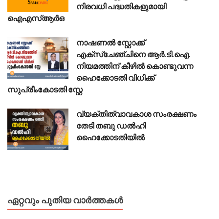
നിരവധി പദ്ധതികളുമായി
ഐഎസ്ആർഒ
നാഷണൽ സ്റ്റോക്ക്
എക്സ്ചേഞ്ചിനെ ആർ.ടി.ഐ.
നിയമത്തിന് കീഴിൽ കൊണ്ടുവന്ന
ഹൈക്കോടതി വിധിക്ക്
സുപ്രീംകോടതി സ്റ്റേ
വ്യക്തിത്വാവകാശ സംരക്ഷണം
തേടി തബു ഡൽഹി
ഹൈക്കോടതിയിൽ
ഏറ്റവും പുതിയ വാർത്തകൾ