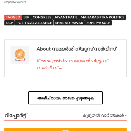
respective owners.
TAGGED
BJP
CONGRESS
JAYANT PATIL
MAHARASHTRA POLITICS
NCP
POLITICAL ALLIANCE
SHARAD PAWAR
SUPRIYA SULE
About സമദർശി ന്യൂസ് സർവീസ്
View all posts by സമദർശി ന്യൂസ്
സർവീസ് →
അഭിപ്രായം രേഖപ്പെടുത്തുക
റിപ്പോര്‍ട്ട്
കൂടുതൽ വാർത്തകൾ »