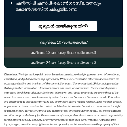
എൻസിപി എസ്പി–കോൺഗ്രസ് ലയനവും
കോൺഗ്രസിൽ ചർച്ചയിലാണ്.
മുഴുവൻ വായിക്കുന്നതിന്
▼
ഒടുവിലെ 10 വാർത്തകൾക്ക്
കഴിഞ്ഞ 12 മണിക്കൂറിലെ വാർത്തകൾ
കഴിഞ്ഞ 24 മണിക്കൂറിലെ വാർത്തകൾ
Disclaimer
: The information published on
Samadarsi.com
is provided for general news, informational,
educational, and public awareness purposes only. While every reasonable effort is made to ensure the
accuracy, reliability, and timeliness of the content, Samadarsi Communication LLP does not guarantee
that all published information is free from errors, omissions, or inaccuracies. The views and opinions
expressed in opinion articles, guest columns, interviews, and reader comments are solely those of the
respective authors and do not necessarily reflect the views of Samadarsi Communication LLP. Readers
are encouraged to independently verify any information before making financial, legal, medical, political,
or personal decisions based on the content published on this website. Samadarsi.com reserves the right
to update, modify, correct, or remove any content at any time without prior notice. Any links to external
websites are provided solely for the convenience of users, and we do not endorse or accept responsibility
for the content, security, accuracy, or privacy practices of such third-party websites. All trademarks,
logos, images, and other copyrighted materials appearing on this website remain the property of their