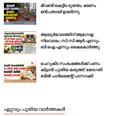
ഭിവണ്ടി കെട്ടിട ദുരന്തം: മരണം
ഒൻപതായി ഉയർന്നു
ആയുർവേദത്തിന് ആഗോള
നിലവാരം; സി.സി.ആർ.എസും
ബി.ഐ.എസും കൈകോർത്തു
ചെറുകിട സംരംഭങ്ങൾക്ക് പണം
കിട്ടാൻ പുതിയ കരുത്ത്; ഭേദഗതി
ബിൽ പാർലമെന്റ് പാസാക്കി
ഏറ്റവും പുതിയ വാർത്തകൾ