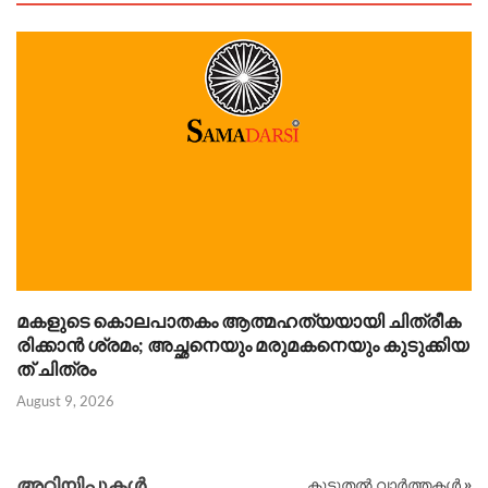
മകളുടെ കൊലപാതകം ആത്മഹത്യയായി ചിത്രീക
പ
രിക്കാൻ ശ്രമം; അച്ഛനെയും മരുമകനെയും കുടുക്കിയ
പ
ത് ചിത്രം
പ
August 9, 2026
Au
അറിയിപ്പുകള്‍
കൂടുതൽ വാർത്തകൾ »