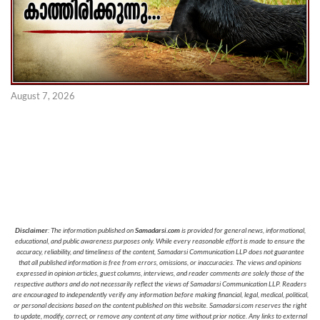
August 7, 2026
Disclaimer
: The information published on
Samadarsi.com
is provided for general news, informational,
educational, and public awareness purposes only. While every reasonable effort is made to ensure the
accuracy, reliability, and timeliness of the content, Samadarsi Communication LLP does not guarantee
that all published information is free from errors, omissions, or inaccuracies. The views and opinions
expressed in opinion articles, guest columns, interviews, and reader comments are solely those of the
respective authors and do not necessarily reflect the views of Samadarsi Communication LLP. Readers
are encouraged to independently verify any information before making financial, legal, medical, political,
or personal decisions based on the content published on this website. Samadarsi.com reserves the right
to update, modify, correct, or remove any content at any time without prior notice. Any links to external