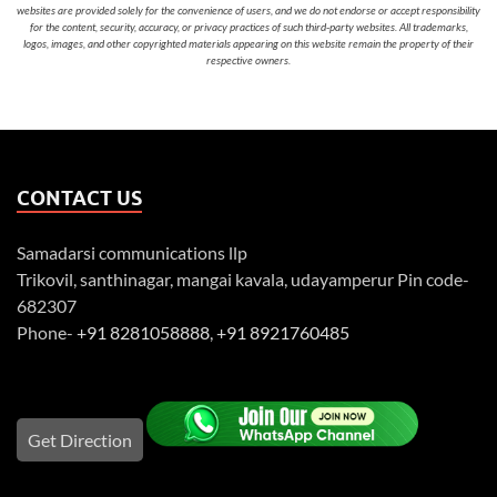
websites are provided solely for the convenience of users, and we do not endorse or accept responsibility
for the content, security, accuracy, or privacy practices of such third-party websites. All trademarks,
logos, images, and other copyrighted materials appearing on this website remain the property of their
respective owners.
CONTACT US
Samadarsi communications llp
Trikovil, santhinagar, mangai kavala, udayamperur Pin code-
682307
Phone-
+91 8281058888
,
+91 8921760485
Get Direction