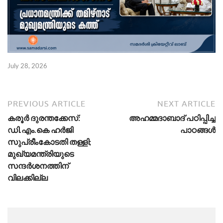
July 28, 2026
PREVIOUS ARTICLE
NEXT ARTICLE
കരൂർ ദുരന്തക്കേസ്:
അഹമ്മദാബാദ് പഠിപ്പിച്ച
ഡി.എം.കെ ഹർജി
പാഠങ്ങൾ
സുപ്രീംകോടതി തള്ളി;
മുഖ്യമന്ത്രിയുടെ
സന്ദർശനത്തിന്
വിലക്കില്ല