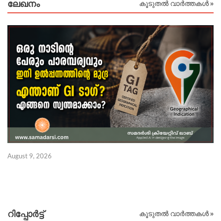
ലേഖനം
കൂടുതൽ വാർത്തകൾ »
August 9, 2026
Au
റിപ്പോര്‍ട്ട്
കൂടുതൽ വാർത്തകൾ »