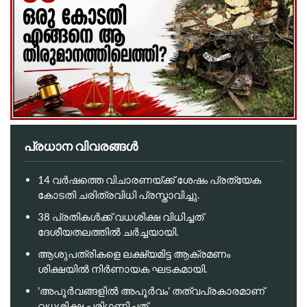
പ്രധാന വിവരങ്ങൾ
14 വർഷത്തെ വിചാരണയ്ക്ക് ശേഷം പ്രത്യേക
കോടതി ചരിത്രവിധി പ്രസ്താവിച്ചു.
38 പ്രതികൾക്ക് വധശിക്ഷ വിധിച്ചത്
ദേശീയതലത്തിൽ ചർച്ചയായി.
ആശുപത്രികളെ ലക്ഷ്യമിട്ട ആക്രമണം
ശിക്ഷയിൽ നിർണായക ഘടകമായി.
'അപൂർവങ്ങളിൽ അപൂർവം' തത്വപ്രകാരമാണ്
വധശിക്ഷ പരിഗണിച്ചത്.