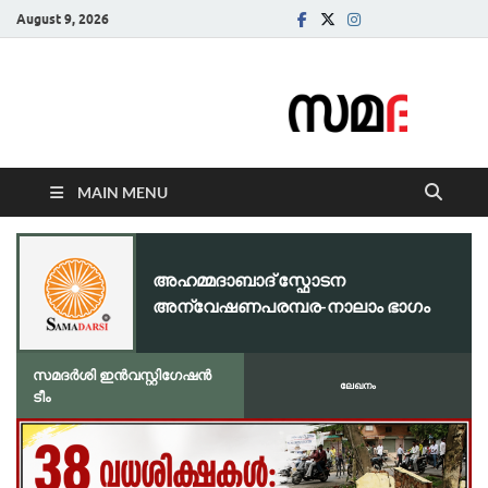
August 9, 2026
Samadarsi.
News Portal
MAIN MENU
അഹമ്മദാബാദ് സ്ഫോടന
അന്വേഷണപരമ്പര-നാലാം ഭാഗം
സമദർശി ഇൻവസ്റ്റിഗേഷൻ
ലേഖനം
ടീം