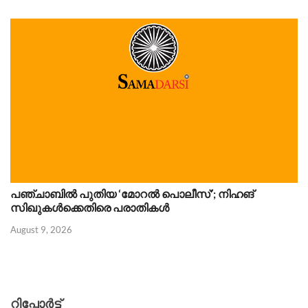
പഞ്ചാബിൽ പുതിയ ‘മോറൽ പൊലീസ്’; നിഹങ്
സിഖുകൾക്കെതിരെ പരാതികൾ
August 9, 2026
റിപ്പോര്‍ട്ട്