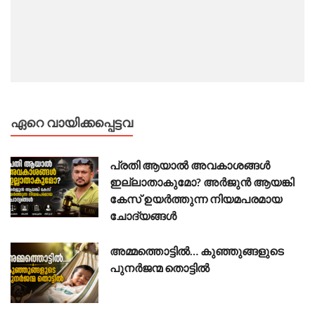
ഏറെ വായിക്കപ്പെട്ടവ
പ്രതി ആയാൽ അവകാശങ്ങൾ
ഇല്ലാതാകുമോ? അർജുൻ ആയങ്കി
കേസ് ഉയർത്തുന്ന നിയമപരമായ
ചോദ്യങ്ങൾ
അമ്മത്തൊട്ടിൽ… കുഞ്ഞുങ്ങളുടെ
പുനർജന്മ തൊട്ടിൽ