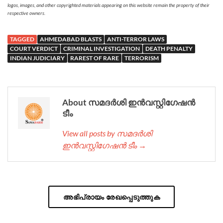
logos, images, and other copyrighted materials appearing on this website remain the property of their
respective owners.
TAGGED
AHMEDABAD BLASTS
ANTI-TERROR LAWS
COURT VERDICT
CRIMINAL INVESTIGATION
DEATH PENALTY
INDIAN JUDICIARY
RAREST OF RARE
TERRORISM
About സമദർശി ഇൻവസ്റ്റിഗേഷൻ
ടീം
View all posts by സമദർശി
ഇൻവസ്റ്റിഗേഷൻ ടീം →
അഭിപ്രായം രേഖപ്പെടുത്തുക