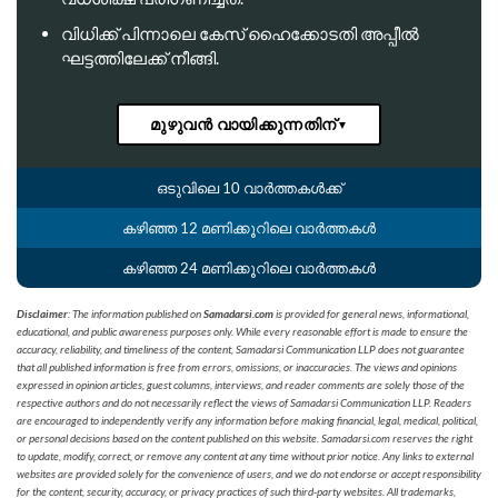
വിധിക്ക് പിന്നാലെ കേസ് ഹൈക്കോടതി അപ്പീൽ
ഘട്ടത്തിലേക്ക് നീങ്ങി.
മുഴുവൻ വായിക്കുന്നതിന്
▼
ഒടുവിലെ 10 വാർത്തകൾക്ക്
കഴിഞ്ഞ 12 മണിക്കൂറിലെ വാർത്തകൾ
കഴിഞ്ഞ 24 മണിക്കൂറിലെ വാർത്തകൾ
Disclaimer
: The information published on
Samadarsi.com
is provided for general news, informational,
educational, and public awareness purposes only. While every reasonable effort is made to ensure the
accuracy, reliability, and timeliness of the content, Samadarsi Communication LLP does not guarantee
that all published information is free from errors, omissions, or inaccuracies. The views and opinions
expressed in opinion articles, guest columns, interviews, and reader comments are solely those of the
respective authors and do not necessarily reflect the views of Samadarsi Communication LLP. Readers
are encouraged to independently verify any information before making financial, legal, medical, political,
or personal decisions based on the content published on this website. Samadarsi.com reserves the right
to update, modify, correct, or remove any content at any time without prior notice. Any links to external
websites are provided solely for the convenience of users, and we do not endorse or accept responsibility
for the content, security, accuracy, or privacy practices of such third-party websites. All trademarks,