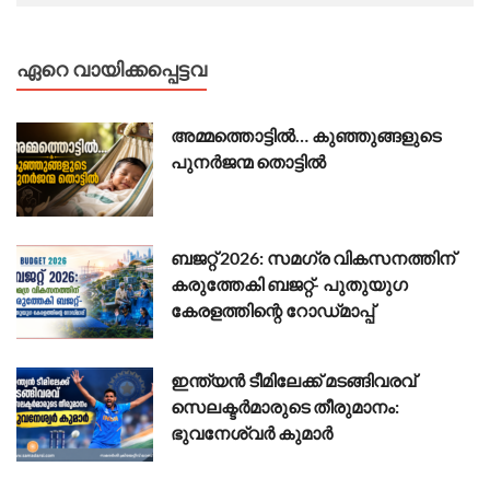
ഏറെ വായിക്കപ്പെട്ടവ
അമ്മത്തൊട്ടിൽ… കുഞ്ഞുങ്ങളുടെ
പുനർജന്മ തൊട്ടിൽ
ബജറ്റ് 2026: സമഗ്ര വികസനത്തിന്
കരുത്തേകി ബജറ്റ്- പുതുയുഗ
കേരളത്തിന്റെ റോഡ്‌മാപ്പ്
ഇന്ത്യൻ ടീമിലേക്ക് മടങ്ങിവരവ്
സെലക്ടർമാരുടെ തീരുമാനം:
ഭുവനേശ്വർ കുമാർ