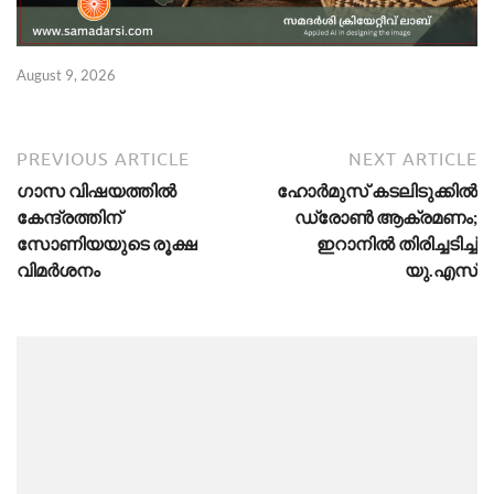
Au
August 9, 2026
PREVIOUS ARTICLE
NEXT ARTICLE
ഗാസ വിഷയത്തിൽ
ഹോർമുസ് കടലിടുക്കിൽ
കേന്ദ്രത്തിന്
ഡ്രോൺ ആക്രമണം;
സോണിയയുടെ രൂക്ഷ
ഇറാനിൽ തിരിച്ചടിച്ച്
വിമർശനം
യു.എസ്