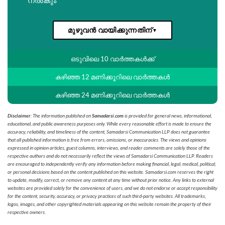
മുഴുവൻ വായിക്കുന്നതിന്
▼
ഒടുവിലെ 10 വാർത്തകൾക്ക്
കഴിഞ്ഞ 12 മണിക്കൂറിലെ വാർത്തകൾ
കഴിഞ്ഞ 24 മണിക്കൂറിലെ വാർത്തകൾ
Disclaimer
: The information published on
Samadarsi.com
is provided for general news, informational,
educational, and public awareness purposes only. While every reasonable effort is made to ensure the
accuracy, reliability, and timeliness of the content, Samadarsi Communication LLP does not guarantee
that all published information is free from errors, omissions, or inaccuracies. The views and opinions
expressed in opinion articles, guest columns, interviews, and reader comments are solely those of the
respective authors and do not necessarily reflect the views of Samadarsi Communication LLP. Readers
are encouraged to independently verify any information before making financial, legal, medical, political,
or personal decisions based on the content published on this website. Samadarsi.com reserves the right
to update, modify, correct, or remove any content at any time without prior notice. Any links to external
websites are provided solely for the convenience of users, and we do not endorse or accept responsibility
for the content, security, accuracy, or privacy practices of such third-party websites. All trademarks,
logos, images, and other copyrighted materials appearing on this website remain the property of their
respective owners.