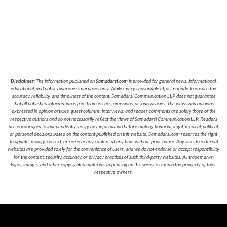
Disclaimer
: The information published on
Samadarsi.com
is provided for general news, informational,
educational, and public awareness purposes only. While every reasonable effort is made to ensure the
accuracy, reliability, and timeliness of the content, Samadarsi Communication LLP does not guarantee
that all published information is free from errors, omissions, or inaccuracies. The views and opinions
expressed in opinion articles, guest columns, interviews, and reader comments are solely those of the
respective authors and do not necessarily reflect the views of Samadarsi Communication LLP. Readers
are encouraged to independently verify any information before making financial, legal, medical, political,
or personal decisions based on the content published on this website. Samadarsi.com reserves the right
to update, modify, correct, or remove any content at any time without prior notice. Any links to external
websites are provided solely for the convenience of users, and we do not endorse or accept responsibility
for the content, security, accuracy, or privacy practices of such third-party websites. All trademarks,
logos, images, and other copyrighted materials appearing on this website remain the property of their
respective owners.