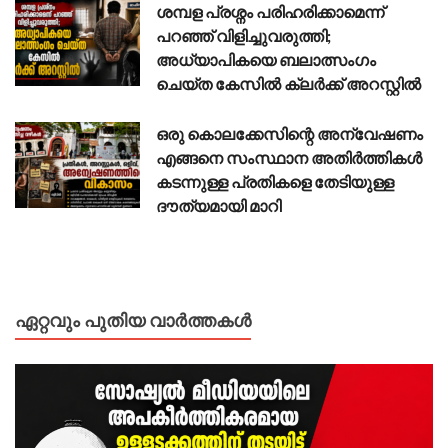
ശമ്പള പ്രശ്നം പരിഹരിക്കാമെന്ന്
പറഞ്ഞ് വിളിച്ചുവരുത്തി;
അധ്യാപികയെ ബലാത്സംഗം
ചെയ്ത കേസിൽ ക്ലർക്ക് അറസ്റ്റിൽ
ഒരു കൊലക്കേസിന്റെ അന്വേഷണം
എങ്ങനെ സംസ്ഥാന അതിർത്തികൾ
കടന്നുള്ള പ്രതികളെ തേടിയുള്ള
ദൗത്യമായി മാറി
ഏറ്റവും പുതിയ വാർത്തകൾ