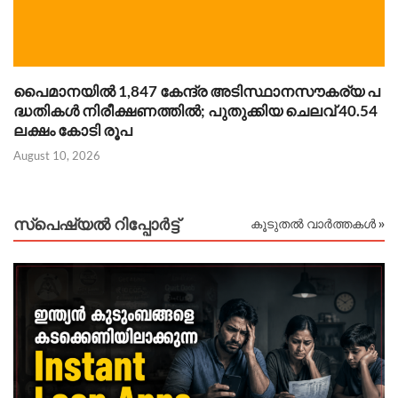
പൈമാനയിൽ 1,847 കേന്ദ്ര അടിസ്ഥാനസൗകര്യ പ
യ
ദ്ധതികൾ നിരീക്ഷണത്തിൽ; പുതുക്കിയ ചെലവ് 40.54
സ
ലക്ഷം കോടി രൂപ
Au
August 10, 2026
സ്പെഷ്യൽ റിപ്പോര്‍ട്ട്
കൂടുതൽ വാർത്തകൾ »