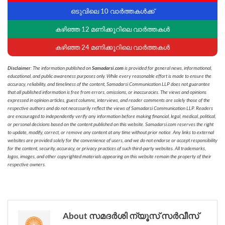
ഒടുവിലെ 10 വാർത്തകൾക്ക്
കഴിഞ്ഞ 12 മണിക്കൂറിലെ വാർത്തകൾ
കഴിഞ്ഞ 24 മണിക്കൂറിലെ വാർത്തകൾ
Disclaimer
: The information published on
Samadarsi.com
is provided for general news, informational,
educational, and public awareness purposes only. While every reasonable effort is made to ensure the
accuracy, reliability, and timeliness of the content, Samadarsi Communication LLP does not guarantee
that all published information is free from errors, omissions, or inaccuracies. The views and opinions
expressed in opinion articles, guest columns, interviews, and reader comments are solely those of the
respective authors and do not necessarily reflect the views of Samadarsi Communication LLP. Readers
are encouraged to independently verify any information before making financial, legal, medical, political,
or personal decisions based on the content published on this website. Samadarsi.com reserves the right
to update, modify, correct, or remove any content at any time without prior notice. Any links to external
websites are provided solely for the convenience of users, and we do not endorse or accept responsibility
for the content, security, accuracy, or privacy practices of such third-party websites. All trademarks,
logos, images, and other copyrighted materials appearing on this website remain the property of their
respective owners.
About സമദർശി ന്യൂസ് സർവീസ്