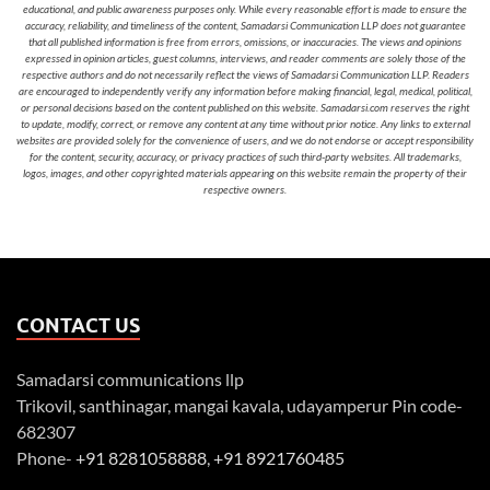
educational, and public awareness purposes only. While every reasonable effort is made to ensure the
accuracy, reliability, and timeliness of the content, Samadarsi Communication LLP does not guarantee
that all published information is free from errors, omissions, or inaccuracies. The views and opinions
expressed in opinion articles, guest columns, interviews, and reader comments are solely those of the
respective authors and do not necessarily reflect the views of Samadarsi Communication LLP. Readers
are encouraged to independently verify any information before making financial, legal, medical, political,
or personal decisions based on the content published on this website. Samadarsi.com reserves the right
to update, modify, correct, or remove any content at any time without prior notice. Any links to external
websites are provided solely for the convenience of users, and we do not endorse or accept responsibility
for the content, security, accuracy, or privacy practices of such third-party websites. All trademarks,
logos, images, and other copyrighted materials appearing on this website remain the property of their
respective owners.
CONTACT US
Samadarsi communications llp
Trikovil, santhinagar, mangai kavala, udayamperur Pin code-
682307
Phone-
+91 8281058888
,
+91 8921760485