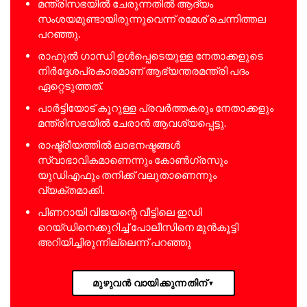
മന്ത്രിസഭയിൽ ചേരുന്നതിൽ ആദ്യം
സംശയമുണ്ടായിരുന്നുവെന്ന് രമേശ് ചെന്നിത്തല
പറഞ്ഞു.
രാഹുൽ ഗാന്ധി ഉൾപ്പെടെയുള്ള നേതാക്കളുടെ
നിർദ്ദേശപ്രകാരമാണ് ആഭ്യന്തരമന്ത്രി പദം
ഏറ്റെടുത്തത്.
പാർട്ടിയോട് കൂറുള്ള പ്രവർത്തകരും നേതാക്കളും
മന്ത്രിസഭയിൽ ചേരാൻ ആവശ്യപ്പെട്ടു.
രാഷ്ട്രീയത്തിൽ ലാഭനഷ്ടങ്ങൾ
സ്വാഭാവികമാണെന്നും കോൺഗ്രസും
യുഡിഎഫും തനിക്ക് വലുതാണെന്നും
വ്യക്തമാക്കി.
പിണറായി വിജയന്റെ വീട്ടിലെ ഇഡി
റെയ്ഡിനെക്കുറിച്ച് പോലീസിനെ മുൻകൂട്ടി
അറിയിച്ചിരുന്നില്ലെന്ന് പറഞ്ഞു
മുഴുവൻ വായിക്കുന്നതിന്
▼