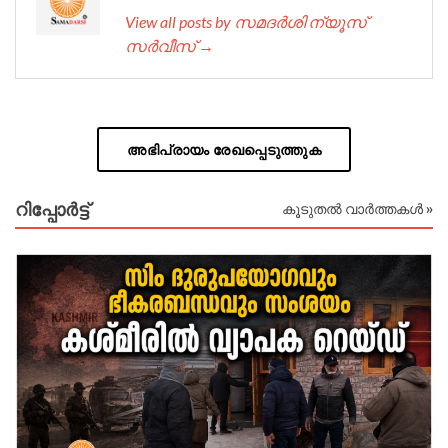
View all posts by സമദർശി ന്യൂസ്
സർവീസ് →
അഭിപ്രായം രേഖപ്പെടുത്തുക
റിപ്പോര്‍ട്ട്
കൂടുതൽ വാർത്തകൾ »