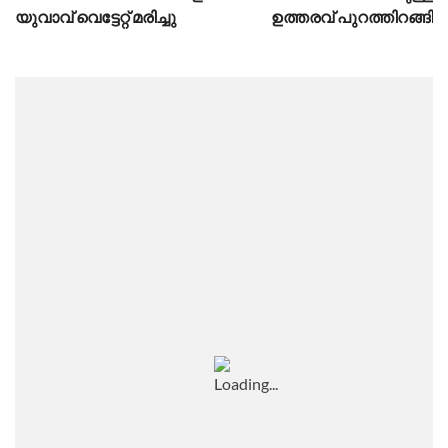
യുവാവ് വെട്ടേറ്റ് മരിച്ചു
ഉത്തരവ് പുറത്തിറങ്ങി