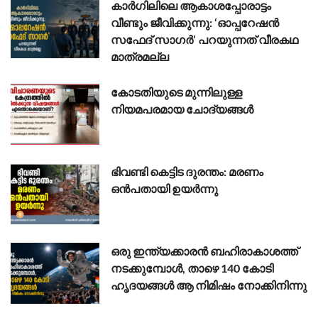
കാർഗിലിലെ ആകാശപ്പോരാട്ടം
വീണ്ടും ജീവിക്കുന്നു: ‘ഓപ്പറേഷൻ
സഫേദ് സാഗർ’ പറയുന്നത് വീരകഥ
മാത്രമല്ല
കോടതിയുടെ മുന്നിലുള്ള
നിയമപരമായ ചോദ്യങ്ങൾ
ഭിവണ്ടി കെട്ടിട ദുരന്തം: മരണം
ഒൻപതായി ഉയർന്നു
ഒരു ഇന്ത്യക്കാരൻ ബഹിരാകാശത്ത്
നടക്കുമ്പോൾ, താഴെ 140 കോടി
ഹൃദയങ്ങൾ ആ നിമിഷം നോക്കിനിന്നു