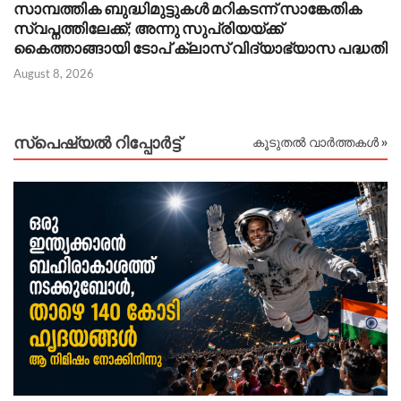
സാമ്പത്തിക ബുദ്ധിമുട്ടുകൾ മറികടന്ന് സാങ്കേതിക
ന
സ്വപ്നത്തിലേക്ക്; അന്നു സുപ്രിയയ്ക്ക്
ഡ
കൈത്താങ്ങായി ടോപ് ക്ലാസ് വിദ്യാഭ്യാസ പദ്ധതി
Au
August 8, 2026
സ്പെഷ്യൽ റിപ്പോര്‍ട്ട്
കൂടുതൽ വാർത്തകൾ »