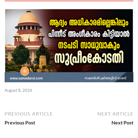
August 8, 2026
Ju
PREVIOUS ARTICLE
NEXT ARTICLE
Previous Post
Next Post