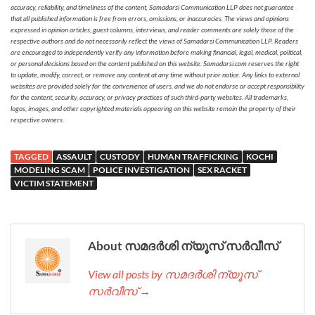
accuracy, reliability, and timeliness of the content, Samadarsi Communication LLP does not guarantee
that all published information is free from errors, omissions, or inaccuracies. The views and opinions
expressed in opinion articles, guest columns, interviews, and reader comments are solely those of the
respective authors and do not necessarily reflect the views of Samadarsi Communication LLP. Readers
are encouraged to independently verify any information before making financial, legal, medical, political,
or personal decisions based on the content published on this website. Samadarsi.com reserves the right
to update, modify, correct, or remove any content at any time without prior notice. Any links to external
websites are provided solely for the convenience of users, and we do not endorse or accept responsibility
for the content, security, accuracy, or privacy practices of such third-party websites. All trademarks,
logos, images, and other copyrighted materials appearing on this website remain the property of their
respective owners.
TAGGED
ASSAULT
CUSTODY
HUMAN TRAFFICKING
KOCHI
MODELING SCAM
POLICE INVESTIGATION
SEX RACKET
VICTIM STATEMENT
About സമദർശി ന്യൂസ് സർവീസ്
View all posts by സമദർശി ന്യൂസ്
സർവീസ് →