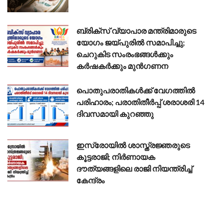
ബ്രിക്സ് വ്യാപാര മന്ത്രിമാരുടെ
യോഗം ജയ്പുരിൽ സമാപിച്ചു;
ചെറുകിട സംരംഭങ്ങൾക്കും
കർഷകർക്കും മുൻഗണന
പൊതുപരാതികൾക്ക് വേഗത്തിൽ
പരിഹാരം; പരാതിതീർപ്പ് ശരാശരി 14
ദിവസമായി കുറഞ്ഞു
ഇസ്രോയിൽ ശാസ്ത്രജ്ഞരുടെ
കൂട്ടരാജി; നിർണായക
ദൗത്യങ്ങളിലെ രാജി നിയന്ത്രിച്ച്
കേന്ദ്രം