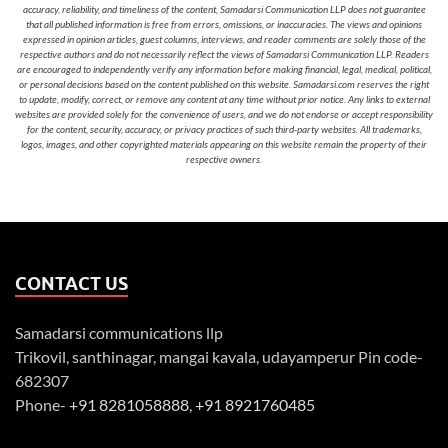
accuracy, reliability, and timeliness of the content, Samadarsi Communication LLP does not guarantee
that all published information is free from errors, omissions, or inaccuracies. The views and opinions
expressed in opinion articles, guest columns, interviews, and reader comments are solely those of the
respective authors and do not necessarily reflect the views of Samadarsi Communication LLP. Readers
are encouraged to independently verify any information before making financial, legal, medical, political,
or personal decisions based on the content published on this website. Samadarsi.com reserves the right
to update, modify, correct, or remove any content at any time without prior notice. Any links to external
websites are provided solely for the convenience of users, and we do not endorse or accept responsibility
for the content, security, accuracy, or privacy practices of such third-party websites. All trademarks,
logos, images, and other copyrighted materials appearing on this website remain the property of their
respective owners.
CONTACT US
Samadarsi communications llp
Trikovil, santhinagar, mangai kavala, udayamperur Pin code-
682307
Phone-
+91 8281058888
,
+91 8921760485