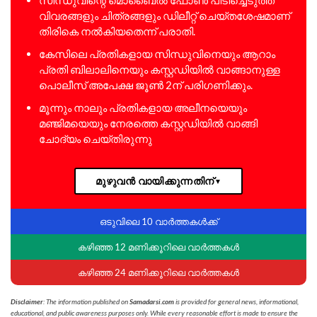
വിവരങ്ങളും ചിത്രങ്ങളും ഡിലീറ്റ് ചെയ്തശേഷമാണ്
തിരികെ നൽകിയതെന്ന് പരാതി.
കേസിലെ പ്രതികളായ സിന്ധുവിനെയും ആറാം
പ്രതി ബിലാലിനെയും കസ്റ്റഡിയിൽ വാങ്ങാനുള്ള
പൊലീസ് അപേക്ഷ ജൂൺ 2ന് പരിഗണിക്കും.
മൂന്നും നാലും പ്രതികളായ അലീനയെയും
മഞ്ജിമയെയും നേരത്തെ കസ്റ്റഡിയിൽ വാങ്ങി
ചോദ്യം ചെയ്തിരുന്നു
മുഴുവൻ വായിക്കുന്നതിന്
▼
ഒടുവിലെ 10 വാർത്തകൾക്ക്
കഴിഞ്ഞ 12 മണിക്കൂറിലെ വാർത്തകൾ
കഴിഞ്ഞ 24 മണിക്കൂറിലെ വാർത്തകൾ
Disclaimer
: The information published on
Samadarsi.com
is provided for general news, informational,
educational, and public awareness purposes only. While every reasonable effort is made to ensure the