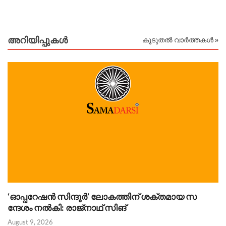
Au
അറിയിപ്പുകള്‍
കൂടുതൽ വാർത്തകൾ »
‘ഓപ്പറേഷൻ സിന്ദൂർ’ ലോകത്തിന് ശക്തമായ സ
Au
ന്ദേശം നൽകി: രാജ്‌നാഥ് സിങ്
August 9, 2026