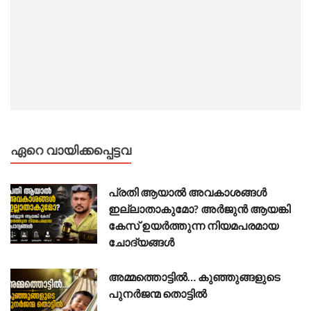
ഏറെ വായിക്കപ്പെട്ടവ
പ്രതി ആയാൽ അവകാശങ്ങൾ
ഇല്ലാതാകുമോ? അർജുൻ ആയങ്കി
കേസ് ഉയർത്തുന്ന നിയമപരമായ
ചോദ്യങ്ങൾ
അമ്മത്തൊട്ടിൽ… കുഞ്ഞുങ്ങളുടെ
പുനർജന്മ തൊട്ടിൽ