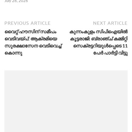
July 28, 2026
PREVIOUS ARTICLE
NEXT ARTICLE
വൈറ്റ് ഹൗസിന് സമീപം
കുന്നംകുളം സിപിഐയിൽ
വെടിവയ്പ്: ആക്രമിയെ
കൂട്ടരാജി: ബ്രാഞ്ച് കമ്മിറ്റി
സുരക്ഷാസേന വെടിവെച്ച്
സെക്രട്ടറിയുൾപ്പെടെ 11
കൊന്നു
പേർ പാർട്ടി വിട്ടു