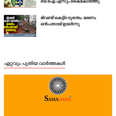
ബി.ഐ.എസും കൈകോർത്തു
ഭിവണ്ടി കെട്ടിട ദുരന്തം: മരണം
ഒൻപതായി ഉയർന്നു
ഏറ്റവും പുതിയ വാർത്തകൾ