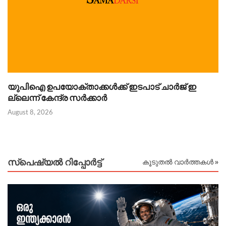
യുപിഐ ഉപയോക്താക്കൾക്ക് ഇടപാട് ചാർജ് ഇ
Au
ല്ലെന്ന് കേന്ദ്ര സർക്കാർ
August 8, 2026
സ്പെഷ്യൽ റിപ്പോര്‍ട്ട്
കൂടുതൽ വാർത്തകൾ »