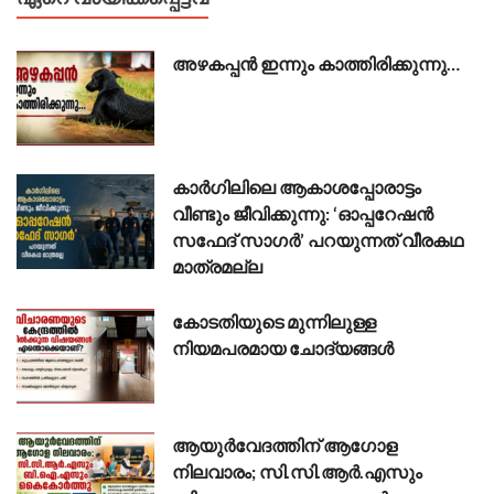
അഴകപ്പൻ ഇന്നും കാത്തിരിക്കുന്നു…
കാർഗിലിലെ ആകാശപ്പോരാട്ടം
വീണ്ടും ജീവിക്കുന്നു: ‘ഓപ്പറേഷൻ
സഫേദ് സാഗർ’ പറയുന്നത് വീരകഥ
മാത്രമല്ല
കോടതിയുടെ മുന്നിലുള്ള
നിയമപരമായ ചോദ്യങ്ങൾ
ആയുർവേദത്തിന് ആഗോള
നിലവാരം; സി.സി.ആർ.എസും