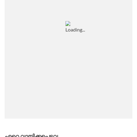
ഏറെ വായിക്കപ്പെട്ടവ