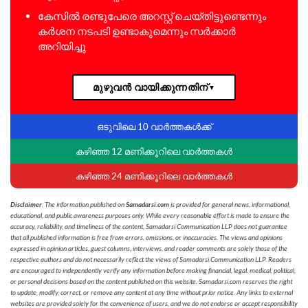
കേസിൽ രണ്ടുപേരെ അറസ്റ്റ് ചെയ്തിട്ടുണ്ടെന്നും
കർശന നടപടി ഉണ്ടാകുമെന്നും സർക്കാർ
അറിയിച്ചു
മുഴുവൻ വായിക്കുന്നതിന്
▼
ഒടുവിലെ 10 വാർത്തകൾക്ക്
കഴിഞ്ഞ 12 മണിക്കൂറിലെ വാർത്തകൾ
കഴിഞ്ഞ 24 മണിക്കൂറിലെ വാർത്തകൾ
Disclaimer
: The information published on
Samadarsi.com
is provided for general news, informational,
educational, and public awareness purposes only. While every reasonable effort is made to ensure the
accuracy, reliability, and timeliness of the content, Samadarsi Communication LLP does not guarantee
that all published information is free from errors, omissions, or inaccuracies. The views and opinions
expressed in opinion articles, guest columns, interviews, and reader comments are solely those of the
respective authors and do not necessarily reflect the views of Samadarsi Communication LLP. Readers
are encouraged to independently verify any information before making financial, legal, medical, political,
or personal decisions based on the content published on this website. Samadarsi.com reserves the right
to update, modify, correct, or remove any content at any time without prior notice. Any links to external
websites are provided solely for the convenience of users, and we do not endorse or accept responsibility