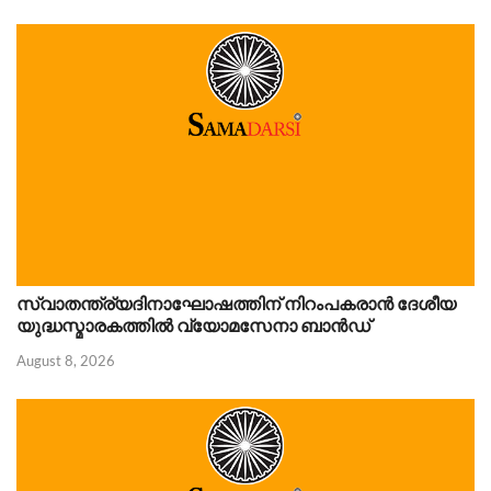
സ്വാതന്ത്ര്യദിനാഘോഷത്തിന് നിറംപകരാൻ ദേശീയ
യുദ്ധസ്മാരകത്തിൽ വ്യോമസേനാ ബാൻഡ്
August 8, 2026