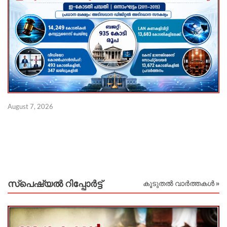
‘
August 7, 2026
ക
Au
സ്പെഷ്യൽ റിപ്പോര്‍ട്ട്
കൂടുതൽ വാർത്തകൾ »