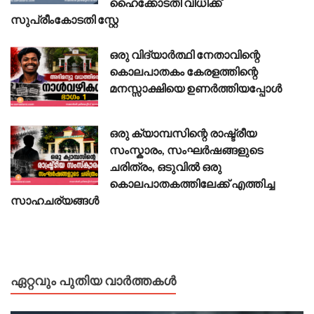
ഹൈക്കോടതി വിധിക്ക്
സുപ്രീംകോടതി സ്റ്റേ
ഒരു വിദ്യാർത്ഥി നേതാവിന്റെ
കൊലപാതകം കേരളത്തിന്റെ
മനസ്സാക്ഷിയെ ഉണർത്തിയപ്പോൾ
ഒരു ക്യാമ്പസിന്റെ രാഷ്ട്രീയ
സംസ്കാരം, സംഘർഷങ്ങളുടെ
ചരിത്രം, ഒടുവിൽ ഒരു
കൊലപാതകത്തിലേക്ക് എത്തിച്ച
സാഹചര്യങ്ങൾ
ഏറ്റവും പുതിയ വാർത്തകൾ