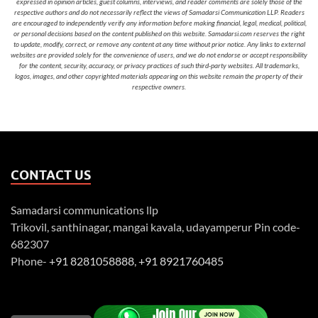
expressed in opinion articles, guest columns, interviews, and reader comments are solely those of the
respective authors and do not necessarily reflect the views of Samadarsi Communication LLP. Readers
are encouraged to independently verify any information before making financial, legal, medical, political,
or personal decisions based on the content published on this website. Samadarsi.com reserves the right
to update, modify, correct, or remove any content at any time without prior notice. Any links to external
websites are provided solely for the convenience of users, and we do not endorse or accept responsibility
for the content, security, accuracy, or privacy practices of such third-party websites. All trademarks,
logos, images, and other copyrighted materials appearing on this website remain the property of their
respective owners.
CONTACT US
Samadarsi communications llp
Trikovil, santhinagar, mangai kavala, udayamperur Pin code-
682307
Phone-
+91 8281058888
,
+91 8921760485