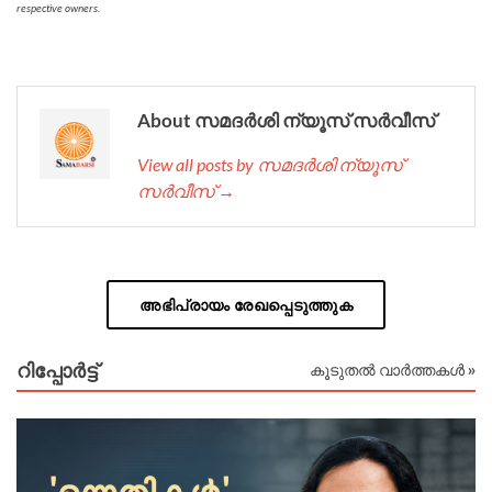
respective owners.
About സമദർശി ന്യൂസ് സർവീസ്
View all posts by സമദർശി ന്യൂസ്
സർവീസ് →
അഭിപ്രായം രേഖപ്പെടുത്തുക
റിപ്പോര്‍ട്ട്
കൂടുതൽ വാർത്തകൾ »