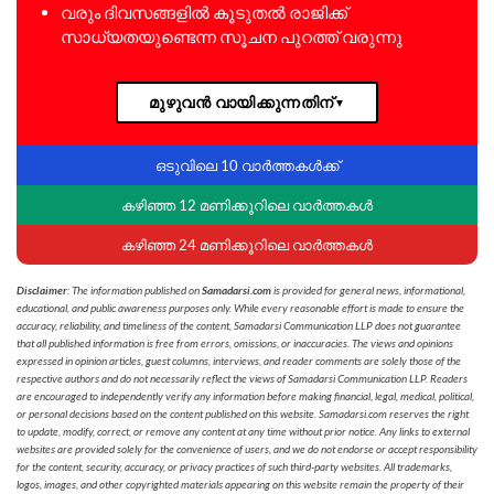
വരും ദിവസങ്ങളിൽ കൂടുതൽ രാജിക്ക്
സാധ്യതയുണ്ടെന്ന സൂചന പുറത്ത് വരുന്നു
മുഴുവൻ വായിക്കുന്നതിന്
▼
ഒടുവിലെ 10 വാർത്തകൾക്ക്
കഴിഞ്ഞ 12 മണിക്കൂറിലെ വാർത്തകൾ
കഴിഞ്ഞ 24 മണിക്കൂറിലെ വാർത്തകൾ
Disclaimer
: The information published on
Samadarsi.com
is provided for general news, informational,
educational, and public awareness purposes only. While every reasonable effort is made to ensure the
accuracy, reliability, and timeliness of the content, Samadarsi Communication LLP does not guarantee
that all published information is free from errors, omissions, or inaccuracies. The views and opinions
expressed in opinion articles, guest columns, interviews, and reader comments are solely those of the
respective authors and do not necessarily reflect the views of Samadarsi Communication LLP. Readers
are encouraged to independently verify any information before making financial, legal, medical, political,
or personal decisions based on the content published on this website. Samadarsi.com reserves the right
to update, modify, correct, or remove any content at any time without prior notice. Any links to external
websites are provided solely for the convenience of users, and we do not endorse or accept responsibility
for the content, security, accuracy, or privacy practices of such third-party websites. All trademarks,
logos, images, and other copyrighted materials appearing on this website remain the property of their