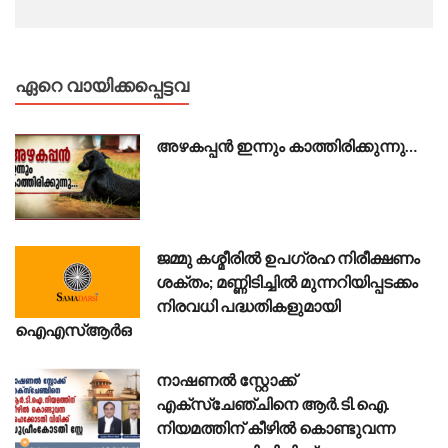
ഏറെ വായിക്കപ്പെട്ടവ
അഴകപ്പൻ ഇന്നും കാത്തിരിക്കുന്നു…
ജമ്മു കശ്മീരിൽ ഉപഗ്രഹ നിരീക്ഷണം
ശക്തം; മണ്ണിടിച്ചിൽ മുന്നറിയിപ്പടക്കം
നിരവധി പദ്ധതികളുമായി
ഐഎസ്ആർഒ
നാഷണൽ സ്റ്റോക്ക്
എക്സ്ചേഞ്ചിനെ ആർ.ടി.ഐ.
നിയമത്തിന് കീഴിൽ കൊണ്ടുവന്ന