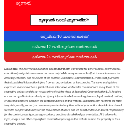
രു​ന്ന​ത്.
മുഴുവൻ വായിക്കുന്നതിന്
▼
ഒടുവിലെ 10 വാർത്തകൾക്ക്
കഴിഞ്ഞ 12 മണിക്കൂറിലെ വാർത്തകൾ
കഴിഞ്ഞ 24 മണിക്കൂറിലെ വാർത്തകൾ
Disclaimer
: The information published on
Samadarsi.com
is provided for general news, informational,
educational, and public awareness purposes only. While every reasonable effort is made to ensure the
accuracy, reliability, and timeliness of the content, Samadarsi Communication LLP does not guarantee
that all published information is free from errors, omissions, or inaccuracies. The views and opinions
expressed in opinion articles, guest columns, interviews, and reader comments are solely those of the
respective authors and do not necessarily reflect the views of Samadarsi Communication LLP. Readers
are encouraged to independently verify any information before making financial, legal, medical, political,
or personal decisions based on the content published on this website. Samadarsi.com reserves the right
to update, modify, correct, or remove any content at any time without prior notice. Any links to external
websites are provided solely for the convenience of users, and we do not endorse or accept responsibility
for the content, security, accuracy, or privacy practices of such third-party websites. All trademarks,
logos, images, and other copyrighted materials appearing on this website remain the property of their
respective owners.