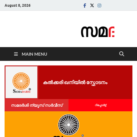
August 8, 2026
Samadarsi.
News Portal
MAIN MENU
ക​ൽ​ക്ക​രി ഖ​നി​യി​ൽ സ്ഫോ​ട​നം
സമദർശി ന്യൂസ് സർവീസ്
റിപ്പോര്‍ട്ട്