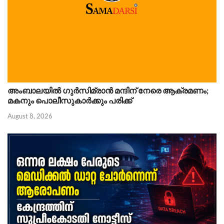
അംബാലയിൽ ഗുർസിമ്രാൻ മന്ദിന് നേരെ ആക്രമണം;
മകനും പൊലീസുകാർക്കും പരിക്ക്
August 8, 2026