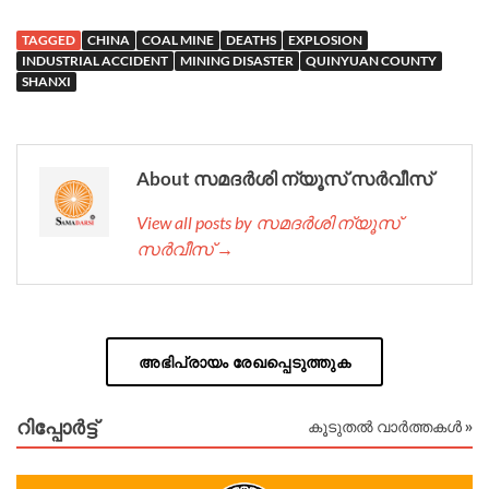
TAGGED
CHINA
COAL MINE
DEATHS
EXPLOSION
INDUSTRIAL ACCIDENT
MINING DISASTER
QUINYUAN COUNTY
SHANXI
About സമദർശി ന്യൂസ് സർവീസ്
View all posts by സമദർശി ന്യൂസ്
സർവീസ് →
അഭിപ്രായം രേഖപ്പെടുത്തുക
റിപ്പോര്‍ട്ട്
കൂടുതൽ വാർത്തകൾ »