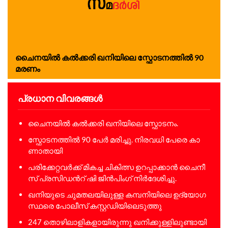
ചൈ​ന​യി​ൽ ക​ൽ​ക്ക​രി ഖ​നി​യി​ലെ സ്ഫോ​ട​ന​ത്തി​ൽ 90
മരണം
പ്രധാന വിവരങ്ങൾ
ചൈ​ന​യി​ൽ ക​ൽ​ക്ക​രി ഖ​നി​യി​ലെ സ്ഫോ​ട​നം.
സ്ഫോ​ട​ന​ത്തി​ൽ 90 പേ​ർ മ​രി​ച്ചു. നിരവധി പേരെ കാ​
ണാ​താ​യി
പ​രി​ക്കേ​റ്റ​വ​ർ​ക്ക് മി​ക​ച്ച ചി​കി​ത്സ ഉ​റ​പ്പാ​ക്കാ​ൻ ചൈ​നീ​
സ് പ്ര​സി​ഡ​ന്‍റ് ഷി ​ജി​ൻ​പിം​ഗ് നി​ർ​ദേ​ശി​ച്ചു.
ഖ​നി​യു​ടെ ചു​മ​ത​ല​യി​ലു​ള്ള ക​മ്പ​നി​യി​ലെ ഉ​ദ്യോ​ഗ​
സ്ഥ​രെ പോ​ലീ​സ് ക​സ്റ്റ​ഡി​യി​ലെ​ടു​ത്തു
247 തൊ​ഴി​ലാ​ളി​ക​ളാ​യി​രു​ന്നു ഖ​നി​ക്കു​ള്ളി​ലു​ണ്ടാ​യി​