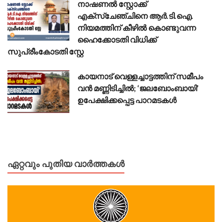
നാഷണൽ സ്റ്റോക്ക്
എക്സ്ചേഞ്ചിനെ ആർ.ടി.ഐ.
നിയമത്തിന് കീഴിൽ കൊണ്ടുവന്ന
ഹൈക്കോടതി വിധിക്ക്
സുപ്രീംകോടതി സ്റ്റേ
കായനാട് വെള്ളച്ചാട്ടത്തിന് സമീപം
വൻ മണ്ണിടിച്ചിൽ; ‘ജലബോംബായി’
ഉപേക്ഷിക്കപ്പെട്ട പാറമടകൾ
ഏറ്റവും പുതിയ വാർത്തകൾ