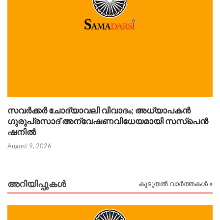
സവർക്കർ ചോദ്യാവലി വിവാദം; അധ്യാപകൻ
Au
ഗുരുപ്രസാദ് അന്വേഷണവിധേയമായി സസ്പെൻ
ഷനിൽ
August 9, 2026
അറിയിപ്പുകള്‍
കൂടുതൽ വാർത്തകൾ »