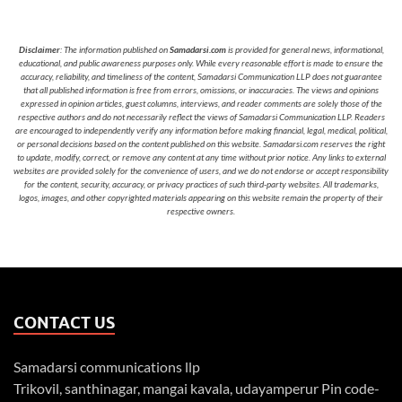
Disclaimer
: The information published on
Samadarsi.com
is provided for general news, informational,
educational, and public awareness purposes only. While every reasonable effort is made to ensure the
accuracy, reliability, and timeliness of the content, Samadarsi Communication LLP does not guarantee
that all published information is free from errors, omissions, or inaccuracies. The views and opinions
expressed in opinion articles, guest columns, interviews, and reader comments are solely those of the
respective authors and do not necessarily reflect the views of Samadarsi Communication LLP. Readers
are encouraged to independently verify any information before making financial, legal, medical, political,
or personal decisions based on the content published on this website. Samadarsi.com reserves the right
to update, modify, correct, or remove any content at any time without prior notice. Any links to external
websites are provided solely for the convenience of users, and we do not endorse or accept responsibility
for the content, security, accuracy, or privacy practices of such third-party websites. All trademarks,
logos, images, and other copyrighted materials appearing on this website remain the property of their
respective owners.
CONTACT US
Samadarsi communications llp
Trikovil, santhinagar, mangai kavala, udayamperur Pin code-