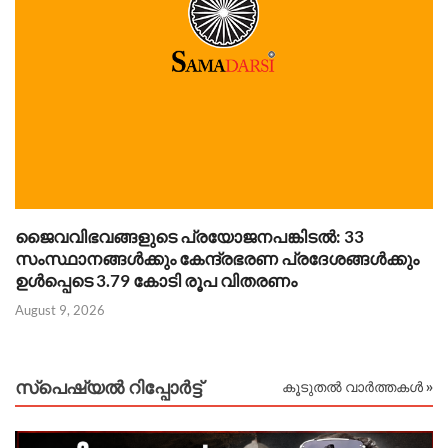
ജൈവവിഭവങ്ങളുടെ പ്രയോജനപങ്കിടൽ: 33
Au
സംസ്ഥാനങ്ങൾക്കും കേന്ദ്രഭരണ പ്രദേശങ്ങൾക്കും
ഉൾപ്പെടെ 3.79 കോടി രൂപ വിതരണം
August 9, 2026
സ്പെഷ്യൽ റിപ്പോര്‍ട്ട്
കൂടുതൽ വാർത്തകൾ »