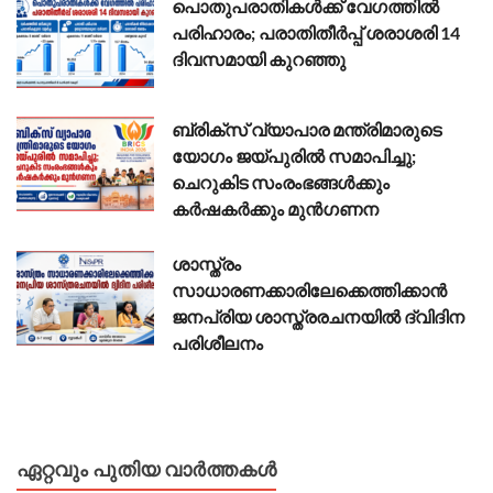
പൊതുപരാതികൾക്ക് വേഗത്തിൽ
പരിഹാരം; പരാതിതീർപ്പ് ശരാശരി 14
ദിവസമായി കുറഞ്ഞു
ബ്രിക്സ് വ്യാപാര മന്ത്രിമാരുടെ
യോഗം ജയ്പുരിൽ സമാപിച്ചു;
ചെറുകിട സംരംഭങ്ങൾക്കും
കർഷകർക്കും മുൻഗണന
ശാസ്ത്രം
സാധാരണക്കാരിലേക്കെത്തിക്കാൻ
ജനപ്രിയ ശാസ്ത്രരചനയിൽ ദ്വിദിന
പരിശീലനം
ഏറ്റവും പുതിയ വാർത്തകൾ