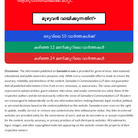
മുഴുവൻ വായിക്കുന്നതിന്
▼
ഒടുവിലെ 10 വാർത്തകൾക്ക്
കഴിഞ്ഞ 12 മണിക്കൂറിലെ വാർത്തകൾ
കഴിഞ്ഞ 24 മണിക്കൂറിലെ വാർത്തകൾ
Disclaimer
: The information published on
Samadarsi.com
is provided for general news, informational,
educational, and public awareness purposes only. While every reasonable effort is made to ensure the
accuracy, reliability, and timeliness of the content, Samadarsi Communication LLP does not guarantee
that all published information is free from errors, omissions, or inaccuracies. The views and opinions
expressed in opinion articles, guest columns, interviews, and reader comments are solely those of the
respective authors and do not necessarily reflect the views of Samadarsi Communication LLP. Readers
are encouraged to independently verify any information before making financial, legal, medical, political,
or personal decisions based on the content published on this website. Samadarsi.com reserves the right
to update, modify, correct, or remove any content at any time without prior notice. Any links to external
websites are provided solely for the convenience of users, and we do not endorse or accept responsibility
for the content, security, accuracy, or privacy practices of such third-party websites. All trademarks,
logos, images, and other copyrighted materials appearing on this website remain the property of their
respective owners.