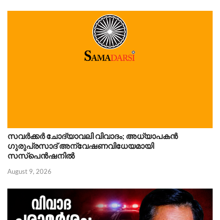
സവർക്കർ ചോദ്യാവലി വിവാദം; അധ്യാപകൻ
ഗുരുപ്രസാദ് അന്വേഷണവിധേയമായി
സസ്പെൻഷനിൽ
August 9, 2026