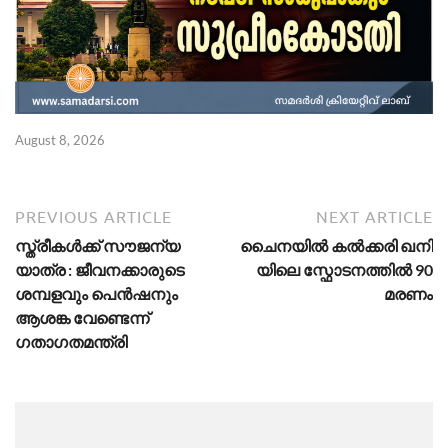
August 8, 2026
Ju
PREVIOUS ARTICLE
NEXT ARTICLE
സ്ത്രീകള്‍ക്ക് സൗജന്യ
ചൈ​ന​യി​ൽ ക​ൽ​ക്ക​രി ഖ​നി​
യാത്ര : ജീവനക്കാരുടെ
യി​ലെ സ്ഫോ​ട​ന​ത്തി​ൽ 90
ശമ്പളവും പെന്‍ഷനും
മരണം
ആശങ്ക വേണ്ടെന്ന്
ഗതാഗതമന്ത്രി