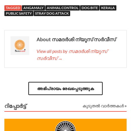
TAGGED
ANGAMALY
ANIMAL CONTROL
DOG BITE
KERALA
PUBLIC SAFETY
STRAY DOG ATTACK
About സമദർശി ന്യൂസ് സർവീസ്
View all posts by സമദർശി ന്യൂസ്
സർവീസ് →
അഭിപ്രായം രേഖപ്പെടുത്തുക
റിപ്പോര്‍ട്ട്
കൂടുതൽ വാർത്തകൾ »