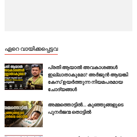
ഏറെ വായിക്കപ്പെട്ടവ
പ്രതി ആയാൽ അവകാശങ്ങൾ
ഇല്ലാതാകുമോ? അർജുൻ ആയങ്കി
കേസ് ഉയർത്തുന്ന നിയമപരമായ
ചോദ്യങ്ങൾ
അമ്മത്തൊട്ടിൽ… കുഞ്ഞുങ്ങളുടെ
പുനർജന്മ തൊട്ടിൽ