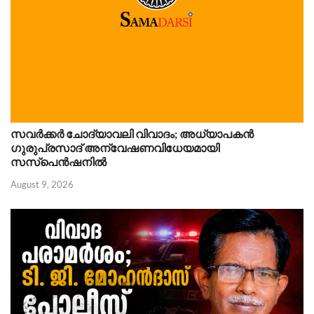
സവർക്കർ ചോദ്യാവലി വിവാദം; അധ്യാപകൻ
ഗുരുപ്രസാദ് അന്വേഷണവിധേയമായി
സസ്പെൻഷനിൽ
August 9, 2026