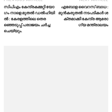
സി​പി​എം കേ​ന്ദ്ര​ക​മ്മ​റ്റി യോ​
എ​ബോ​ള വൈ​റ​സ് ബാ​ധ :
ഗം നാ​ളെ മു​ത​ൽ ഡ​ൽ​ഹി​യി​
മു​ൻ​ക​രു​ത​ൽ ന​ട​പ​ടി​ക​ൾ ശ​
ൽ : കേ​ര​ള​ത്തി​ലെ തെ​ര​
ക്ത​മാ​ക്കി കേ​ന്ദ്ര ആ​രോ​
ഞ്ഞെ​ടു​പ്പ് പ​രാ​ജ​യം ച​ർ​ച്ച
ഗ്യ മ​ന്ത്രാ​ല​യം
ചെ​യ്യും.