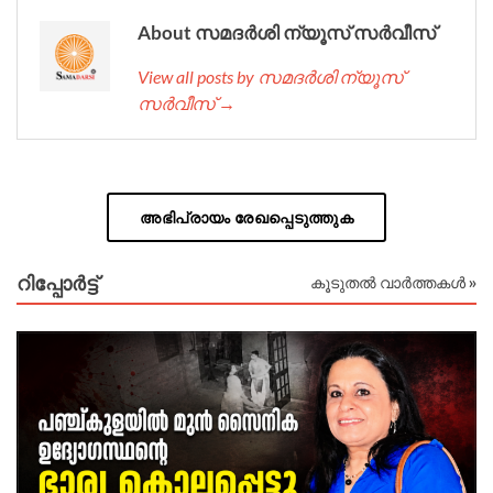
About സമദർശി ന്യൂസ് സർവീസ്
View all posts by സമദർശി ന്യൂസ്
സർവീസ് →
അഭിപ്രായം രേഖപ്പെടുത്തുക
റിപ്പോര്‍ട്ട്
കൂടുതൽ വാർത്തകൾ »