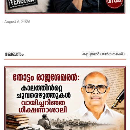
Au
August 6, 2026
ലേഖനം
കൂടുതൽ വാർത്തകൾ »