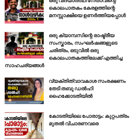
ഒരു വിദ്യാർത്ഥി നേതാവിന്റെ
കൊലപാതകം കേരളത്തിന്റെ
മനസ്സാക്ഷിയെ ഉണർത്തിയപ്പോൾ
ഒരു ക്യാമ്പസിന്റെ രാഷ്ട്രീയ
സംസ്കാരം, സംഘർഷങ്ങളുടെ
ചരിത്രം, ഒടുവിൽ ഒരു
കൊലപാതകത്തിലേക്ക് എത്തിച്ച
സാഹചര്യങ്ങൾ
വ്യക്തിത്വാവകാശ സംരക്ഷണം
തേടി തബു ഡൽഹി
ഹൈക്കോടതിയിൽ
കോടതിയിലെ പോരാട്ടം: കുറ്റപത്രം
മുതൽ വിചാരണവരെ