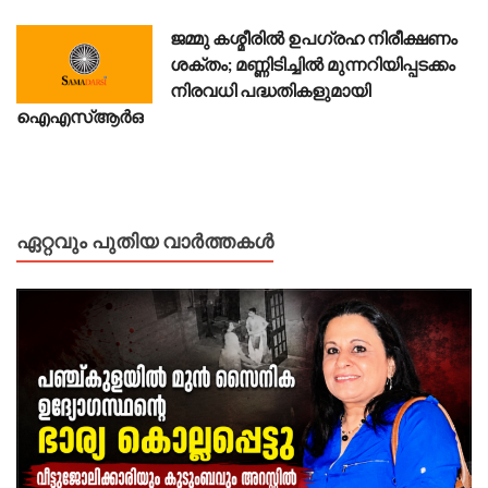
ജമ്മു കശ്മീരിൽ ഉപഗ്രഹ നിരീക്ഷണം
ശക്തം; മണ്ണിടിച്ചിൽ മുന്നറിയിപ്പടക്കം
നിരവധി പദ്ധതികളുമായി
ഐഎസ്ആർഒ
ഏറ്റവും പുതിയ വാർത്തകൾ