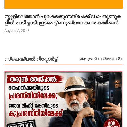
സ്കൂളിലെത്താൻ പുഴ കടക്കുന്നത് ചെക്ക് ഡാം തൂണുക
ഐ
ളിൽ ചാടിച്ചാടി; ഇടപെട്ട് മനുഷ്യാവകാശ കമ്മീഷൻ
പ
August 7, 2026
Au
സ്പെഷ്യൽ റിപ്പോര്‍ട്ട്
കൂടുതൽ വാർത്തകൾ »