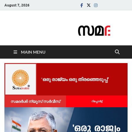
August 7, 2026
Samadarsi.
News Portal
MAIN MENU
'ഒരു രാജ്യം ഒരു തിരഞ്ഞെടുപ്പ്'
സമദർശി ന്യൂസ് സർവീസ്
റിപ്പോര്‍ട്ട്