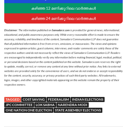
കഴിഞ്ഞ 12 മണിക്കൂറിലെ വാർത്തകൾ
കഴിഞ്ഞ 24 മണിക്കൂറിലെ വാർത്തകൾ
Disclaimer
: The information published on
Samadarsi.com
is provided for general news, informational,
educational, and public awareness purposes only. While every reasonable effort is made to ensure the
accuracy, reliability, and timeliness of the content, Samadarsi Communication LLP does not guarantee
that all published information is free from errors, omissions, or inaccuracies. The views and opinions
expressed in opinion articles, guest columns, interviews, and reader comments are solely those of the
respective authors and do not necessarily reflect the views of Samadarsi Communication LLP. Readers
are encouraged to independently verify any information before making financial, legal, medical, political,
or personal decisions based on the content published on this website. Samadarsi.com reserves the right
to update, modify, correct, or remove any content at any time without prior notice. Any links to external
websites are provided solely for the convenience of users, and we do not endorse or accept responsibility
for the content, security, accuracy, or privacy practices of such third-party websites. All trademarks,
logos, images, and other copyrighted materials appearing on this website remain the property of their
respective owners.
TAGGED
COST SAVING
FEDERALISM
INDIAN ELECTIONS
JPC COMMITTEE
LOK SABHA
NARENDRA MODI
ONE NATION ONE ELECTION
STATE ASSEMBLY ELECTIONS