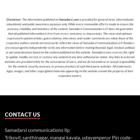
Disclaimer
: The information published on
Samadarsi.com
is provided for general news, informational,
educational, and public awareness purposes only. While every reasonable effort is made to ensure the
accuracy, reliability, and timeliness of the content, Samadarsi Communication LLP does not guarantee
that all published information is free from errors, omissions, or inaccuracies. The views and opinions
expressed in opinion articles, guest columns, interviews, and reader comments are solely those of the
respective authors and do not necessarily reflect the views of Samadarsi Communication LLP. Readers
are encouraged to independently verify any information before making financial, legal, medical, political,
or personal decisions based on the content published on this website. Samadarsi.com reserves the right
to update, modify, correct, or remove any content at any time without prior notice. Any links to external
websites are provided solely for the convenience of users, and we do not endorse or accept responsibility
for the content, security, accuracy, or privacy practices of such third-party websites. All trademarks,
logos, images, and other copyrighted materials appearing on this website remain the property of their
respective owners.
CONTACT US
Samadarsi communications llp
Trikovil, santhinagar, mangai kavala, udayamperur Pin code-