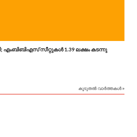
എംബിബിഎസ് സീറ്റുകൾ 1.39 ലക്ഷം കടന്നു
ചികി
ഞ്ച്
August
കൂടുതൽ വാർത്തകൾ »
August