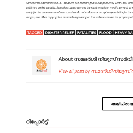
Samadarsi Communication LLP. Readers are encouraged to independently verify any informati
published on this website. Samadarsi.com reserves the right to update, modify, correct, or
solely for the convenience of users, and we do not endorse or accept responsibility for the c
images, and other copyrighted materials appearing on this website remain the property of
TAGGED
DISASTER RELIEF
FATALITIES
FLOOD
HEAVY RA
About സമദർശി ന്യൂസ് സർവീ
View all posts by സമദർശി ന്യൂസ
അഭിപ്രായം
റിപ്പോര്‍ട്ട്