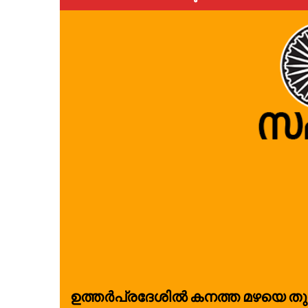
ഉ​ത്ത​ർ​പ്ര​ദേ​ശി​ൽ ക​ന​ത്ത മ​ഴയെ തു