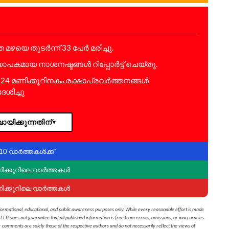
ഴയെ തുടർന്ന് 33 പേർ മരിച്ചു.
പകമായ നാശനഷ്ടങ്ങൾ റിപ്പോർട്ട് ചെയ്തു.
24 മണിക്കൂറിനകം രക്ഷാപ്രവർത്തനങ്ങൾ
ശിച്ചു
ായിക്കുന്നതിന്
▼
10 വാർത്തകൾക്ക്
ണിക്കൂറിലെ വാർത്തകൾ
ണിക്കൂറിലെ വാർത്തകൾ
formational, educational, and public awareness purposes only. While every reasonable effort is made
 LLP does not guarantee that all published information is free from errors, omissions, or inaccuracies.
r comments are solely those of the respective authors and do not necessarily reflect the views of