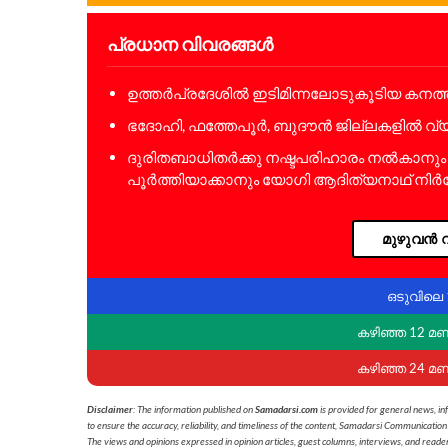
പ്രധാന വിവരങ്ങൾ
ഉത്തർപ്രദേശിൽ ഇടിമിന്നലോടുകൂടിയ കനത്ത മ
ഭദോഹി, ഫത്തേപൂർ, ബുദൗൻ ജില്ലകളിൽ വ്യാ
ദുരിതബാധിതർക്കു നഷ്ടപരിഹാരം നൽകാനും 
പൂർത്തിയാക്കാനും യോഗി ആദിത്യനാഥ് നിർദേ
മുഴുവൻ വ
ഒടുവിലെ 
കഴിഞ്ഞ 12 മ
കഴിഞ്ഞ 24 മ
Disclaimer
: The information published on
Samadarsi.com
is provided for general news, in
to ensure the accuracy, reliability, and timeliness of the content, Samadarsi Communication
The views and opinions expressed in opinion articles, guest columns, interviews, and reade