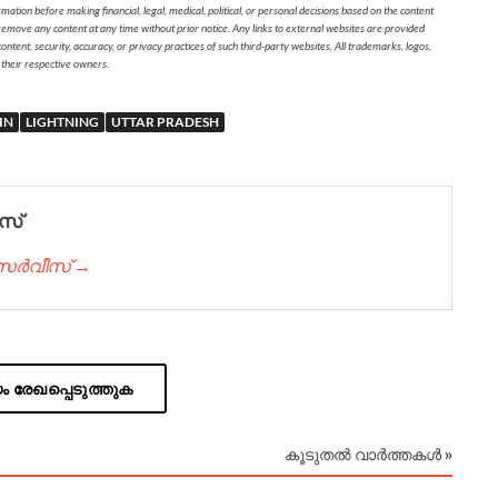
on before making financial, legal, medical, political, or personal decisions based on the content
 remove any content at any time without prior notice. Any links to external websites are provided
ontent, security, accuracy, or privacy practices of such third-party websites. All trademarks, logos,
 their respective owners.
IN
LIGHTNING
UTTAR PRADESH
സ്
് സർവീസ് →
 രേഖപ്പെടുത്തുക
കൂടുതൽ വാർത്തകൾ »