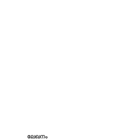
ലേഖനം