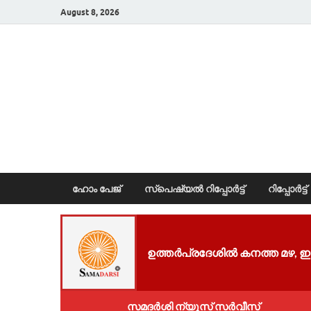
August 8, 2026
News Portal
ഹോം പേജ്
സ്പെഷ്യൽ റിപ്പോര്‍ട്ട്
റിപ്പോര്‍ട്ട്
ഉ​ത്ത​ർ​പ്ര​ദേ​ശി​ൽ ക​ന​ത്ത മ​ഴ, 
സമദർശി ന്യൂസ് സർവീസ്