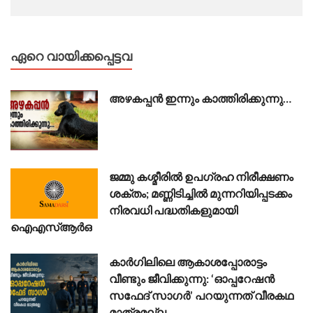
ഏറെ വായിക്കപ്പെട്ടവ
അഴകപ്പൻ ഇന്നും കാത്തിരിക്കുന്നു…
ജമ്മു കശ്മീരിൽ ഉപഗ്രഹ നിരീക്ഷണം
ശക്തം; മണ്ണിടിച്ചിൽ മുന്നറിയിപ്പടക്കം
നിരവധി പദ്ധതികളുമായി
ഐഎസ്ആർഒ
കാർഗിലിലെ ആകാശപ്പോരാട്ടം
വീണ്ടും ജീവിക്കുന്നു: ‘ഓപ്പറേഷൻ
സഫേദ് സാഗർ’ പറയുന്നത് വീരകഥ
മാത്രമല്ല