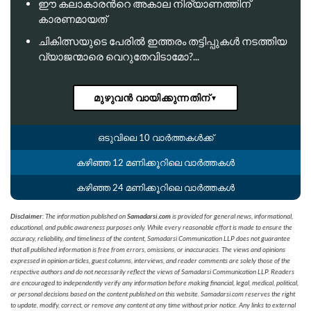
ഈ കലാകാരന്‍റെ അകാല നിര്യാണത്തിന്
കാരണമായത്
ചികിത്സയുടെ പേരില്‍ ഇത്തരം തട്ടിപ്പുകള്‍ നടത്തിയ
വ്യാജന്മാരെ വെറുതേവിടാമോ?...
മുഴുവൻ വായിക്കുന്നതിന്
▼
ഒടുവിലെ 10 വാർത്തകൾക്ക്
കഴിഞ്ഞ 12 മണിക്കൂറിലെ വാർത്തകൾ
കഴിഞ്ഞ 24 മണിക്കൂറിലെ വാർത്തകൾ
Disclaimer
: The information published on
Samadarsi.com
is provided for general news, informational,
educational, and public awareness purposes only. While every reasonable effort is made to ensure the
accuracy, reliability, and timeliness of the content, Samadarsi Communication LLP does not guarantee
that all published information is free from errors, omissions, or inaccuracies. The views and opinions
expressed in opinion articles, guest columns, interviews, and reader comments are solely those of the
respective authors and do not necessarily reflect the views of Samadarsi Communication LLP. Readers
are encouraged to independently verify any information before making financial, legal, medical, political,
or personal decisions based on the content published on this website. Samadarsi.com reserves the right
to update, modify, correct, or remove any content at any time without prior notice. Any links to external