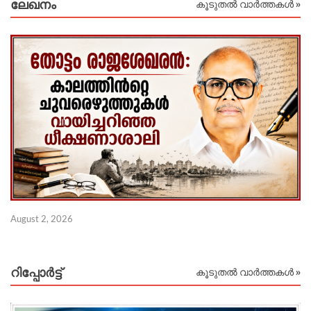
ലേഖനം
കൂടുതൽ വാർത്തകൾ »
Ju
August 2, 2026
റിപ്പോര്‍ട്ട്
കൂടുതൽ വാർത്തകൾ »