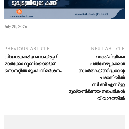
July 28, 2026
PREVIOUS ARTICLE
NEXT ARTICLE
വിദേശകാര്യ സെക്രട്ടറി
റാഞ്ചിയിലെ
മാർക്കോ റൂബിയോയ്ക്ക്
പതിനേഴുകാരൻ
സെനറ്റിൽ രൂക്ഷ വിമർശനം
സാർത്ഥക് സിദ്ധാന്റെ
പരാതിയിൽ
സി.ബി.എസ്.ഇ
മൂല്യനിർണയ നടപടികൾ
വിവാദത്തിൽ