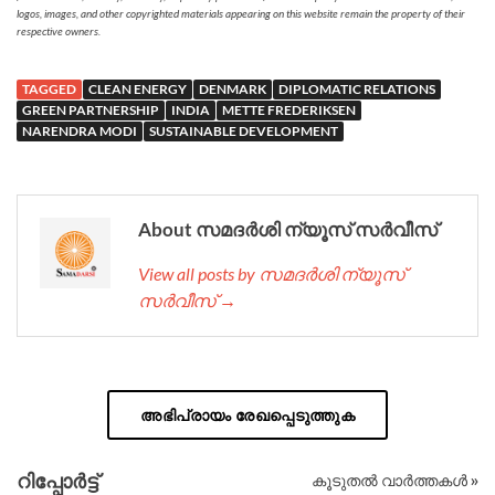
logos, images, and other copyrighted materials appearing on this website remain the property of their
respective owners.
TAGGED
CLEAN ENERGY
DENMARK
DIPLOMATIC RELATIONS
GREEN PARTNERSHIP
INDIA
METTE FREDERIKSEN
NARENDRA MODI
SUSTAINABLE DEVELOPMENT
About സമദർശി ന്യൂസ് സർവീസ്
View all posts by സമദർശി ന്യൂസ്
സർവീസ് →
അഭിപ്രായം രേഖപ്പെടുത്തുക
റിപ്പോര്‍ട്ട്
കൂടുതൽ വാർത്തകൾ »