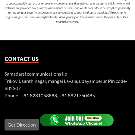
to update, modify, correct, or remove any content at any time without prior notice. Any links to external
websites are provided solely for the convenience of users, and we do not endorse or accept responsibility
for the content, security, accuracy, or privacy practices of such third-party websites. All trademarks,
logos, images, and other copyrighted materials appearing on this website remain the property of their
respective owners.
CONTACT US
Samadarsi communications llp
Trikovil, santhinagar, mangai kavala, udayamperur Pin code-
682307
Phone-
+91 8281058888
,
+91 8921760485
Get Direction