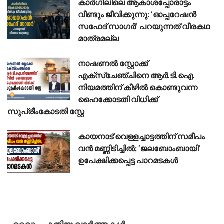
കാർഗിലിലെ ആകാശപ്പോരാട്ടം
വീണ്ടും ജീവിക്കുന്നു: ‘ഓപ്പറേഷൻ
സഫേദ് സാഗർ’ പറയുന്നത് വീരകഥ
മാത്രമല്ല
നാഷണൽ സ്റ്റോക്ക്
എക്സ്ചേഞ്ചിനെ ആർ.ടി.ഐ.
നിയമത്തിന് കീഴിൽ കൊണ്ടുവന്ന
ഹൈക്കോടതി വിധിക്ക്
സുപ്രീംകോടതി സ്റ്റേ
കായനാട് വെള്ളച്ചാട്ടത്തിന് സമീപം
വൻ മണ്ണിടിച്ചിൽ; ‘ജലബോംബായി’
ഉപേക്ഷിക്കപ്പെട്ട പാറമടകൾ