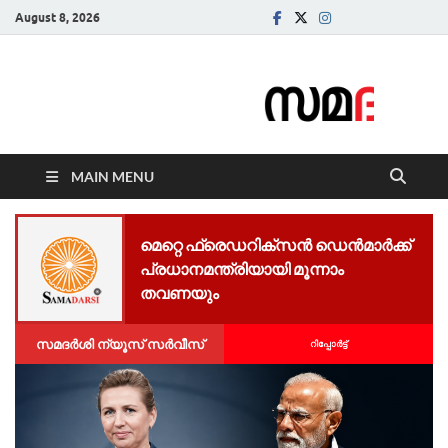
August 8, 2026
Samadarsi.
News Portal
MAIN MENU
മെറ്റെ ഫ്രെഡറിക്സൻ ഡെൻമാർക്ക്
പ്രധാനമന്ത്രിയായി മൂന്നാം
തവണയും
സമദർശി ന്യൂസ് സർവീസ്
റിപ്പോര്‍ട്ട്