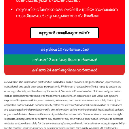
സുസ്ഥിര വികസന മേഖലയിൽ പുതിയ സഹകരണ
സാധ്യതകൾ തുറക്കുമെന്നാണ് പ്രതീക്ഷ
മുഴുവൻ വായിക്കുന്നതിന്
▼
ഒടുവിലെ 10 വാർത്തകൾക്ക്
കഴിഞ്ഞ 12 മണിക്കൂറിലെ വാർത്തകൾ
കഴിഞ്ഞ 24 മണിക്കൂറിലെ വാർത്തകൾ
Disclaimer
: The information published on
Samadarsi.com
is provided for general news, informational,
educational, and public awareness purposes only. While every reasonable effort is made to ensure the
accuracy, reliability, and timeliness of the content, Samadarsi Communication LLP does not guarantee
that all published information is free from errors, omissions, or inaccuracies. The views and opinions
expressed in opinion articles, guest columns, interviews, and reader comments are solely those of the
respective authors and do not necessarily reflect the views of Samadarsi Communication LLP. Readers
are encouraged to independently verify any information before making financial, legal, medical, political,
or personal decisions based on the content published on this website. Samadarsi.com reserves the right
to update, modify, correct, or remove any content at any time without prior notice. Any links to external
websites are provided solely for the convenience of users, and we do not endorse or accept responsibility
for the content, security, accuracy, or privacy practices of such third-party websites. All trademarks,