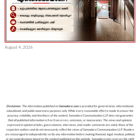
August 4, 2026
Disclaimer
: The information published on
Samadarsi.com
is provided for general news, informational,
educational, and public awareness purposes only. While every reasonable effort is made to ensure the
accuracy, reliability, and timeliness of the content, Samadarsi Communication LLP does not guarantee
that all published information is free from errors, omissions, or inaccuracies. The views and opinions
expressed in opinion articles, guest columns, interviews, and reader comments are solely those of the
respective authors and do not necessarily reflect the views of Samadarsi Communication LLP. Readers
are encouraged to independently verify any information before making financial, legal, medical, political,
or personal decisions based on the content published on this website. Samadarsi.com reserves the right