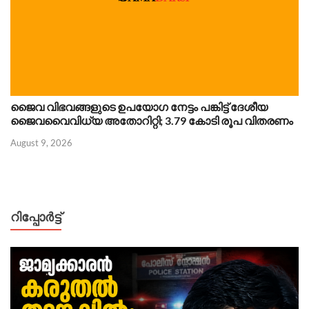
ജൈവ വിഭവങ്ങളുടെ ഉപയോഗ നേട്ടം പങ്കിട്ട് ദേശീയ
ജൈവവൈവിധ്യ അതോറിറ്റി; 3.79 കോടി രൂപ വിതരണം
August 9, 2026
റിപ്പോര്‍ട്ട്