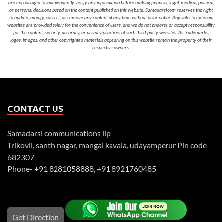
are encouraged to independently verify any information before making financial, legal, medical, political,
or personal decisions based on the content published on this website. Samadarsi.com reserves the right
to update, modify, correct, or remove any content at any time without prior notice. Any links to external
websites are provided solely for the convenience of users, and we do not endorse or accept responsibility
for the content, security, accuracy, or privacy practices of such third-party websites. All trademarks,
logos, images, and other copyrighted materials appearing on this website remain the property of their
respective owners.
CONTACT US
Samadarsi communications llp
Trikovil, santhinagar, mangai kavala, udayamperur Pin code-
682307
Phone-
+91 8281058888
,
+91 8921760485
Get Direction