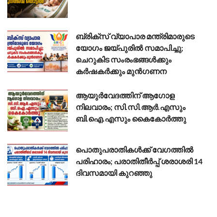
ബ്രിക്സ് വ്യാപാര മന്ത്രിമാരുടെ
യോഗം ജയ്പുരിൽ സമാപിച്ചു;
ചെറുകിട സംരംഭങ്ങൾക്കും
കർഷകർക്കും മുൻഗണന
ആയുർവേദത്തിന് ആഗോള
നിലവാരം; സി.സി.ആർ.എസും
ബി.ഐ.എസും കൈകോർത്തു
പൊതുപരാതികൾക്ക് വേഗത്തിൽ
പരിഹാരം; പരാതിതീർപ്പ് ശരാശരി 14
ദിവസമായി കുറഞ്ഞു