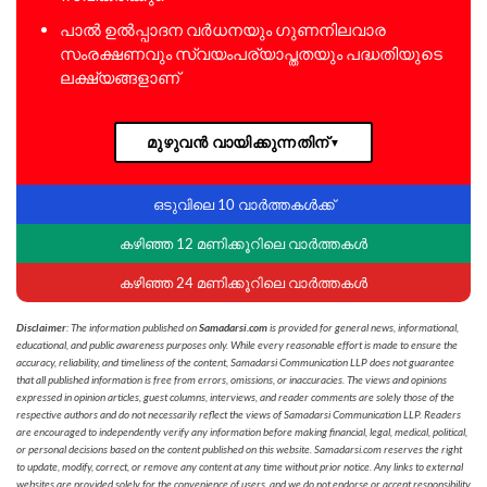
പാൽ ഉൽപ്പാദന വർധനയും ഗുണനിലവാര
സംരക്ഷണവും സ്വയംപര്യാപ്തതയും പദ്ധതിയുടെ
ലക്ഷ്യങ്ങളാണ്
മുഴുവൻ വായിക്കുന്നതിന്
▼
ഒടുവിലെ 10 വാർത്തകൾക്ക്
കഴിഞ്ഞ 12 മണിക്കൂറിലെ വാർത്തകൾ
കഴിഞ്ഞ 24 മണിക്കൂറിലെ വാർത്തകൾ
Disclaimer
: The information published on
Samadarsi.com
is provided for general news, informational,
educational, and public awareness purposes only. While every reasonable effort is made to ensure the
accuracy, reliability, and timeliness of the content, Samadarsi Communication LLP does not guarantee
that all published information is free from errors, omissions, or inaccuracies. The views and opinions
expressed in opinion articles, guest columns, interviews, and reader comments are solely those of the
respective authors and do not necessarily reflect the views of Samadarsi Communication LLP. Readers
are encouraged to independently verify any information before making financial, legal, medical, political,
or personal decisions based on the content published on this website. Samadarsi.com reserves the right
to update, modify, correct, or remove any content at any time without prior notice. Any links to external
websites are provided solely for the convenience of users, and we do not endorse or accept responsibility