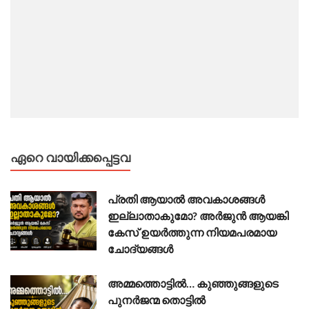
ഏറെ വായിക്കപ്പെട്ടവ
പ്രതി ആയാൽ അവകാശങ്ങൾ
ഇല്ലാതാകുമോ? അർജുൻ ആയങ്കി
കേസ് ഉയർത്തുന്ന നിയമപരമായ
ചോദ്യങ്ങൾ
അമ്മത്തൊട്ടിൽ… കുഞ്ഞുങ്ങളുടെ
പുനർജന്മ തൊട്ടിൽ