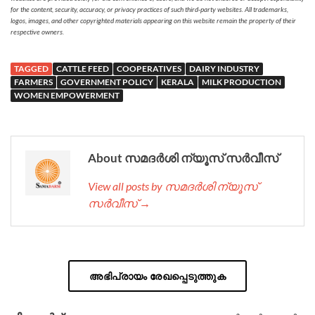
for the content, security, accuracy, or privacy practices of such third-party websites. All trademarks,
logos, images, and other copyrighted materials appearing on this website remain the property of their
respective owners.
TAGGED
CATTLE FEED
COOPERATIVES
DAIRY INDUSTRY
FARMERS
GOVERNMENT POLICY
KERALA
MILK PRODUCTION
WOMEN EMPOWERMENT
About സമദർശി ന്യൂസ് സർവീസ്
View all posts by സമദർശി ന്യൂസ്
സർവീസ് →
അഭിപ്രായം രേഖപ്പെടുത്തുക