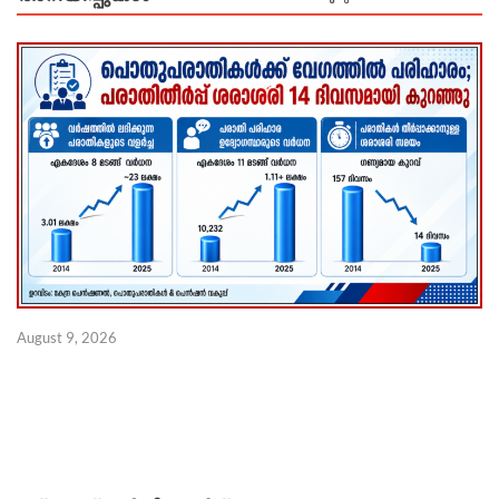
ജ
August 9, 2026
ജ
ണ
Au