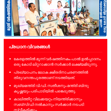
പ്രധാന വിവരങ്ങൾ
കേരളത്തിൽ മൂന്ന് വർഷത്തിനകം പാൽ ഉൽപ്പാദനം
ഒരു കോടി ലിറ്ററാക്കാൻ സർക്കാർ ലക്ഷ്യമിടുന്നു.
പ്രഖ്യാപനം ലോക ക്ഷീരദിനാചരണത്തിൽ
തിരുവനന്തപുരത്താണ് നടത്തിയത്.
മുഖ്യമന്ത്രി വി.ഡി. സതീശനും മന്ത്രി ബിന്ദു
കൃഷ്ണയും പരിപാടിയിൽ പങ്കെടുത്തു.
കാലിത്തീറ്റ വിലക്കയറ്റം നിയന്ത്രിക്കാനും
സബ്‌സിഡി നൽകാനും സർക്കാർ നടപടി
സ്വീകരിക്കും.