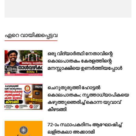
ഏറെ വായിക്കപ്പെട്ടവ
ഒരു വിദ്യാർത്ഥി നേതാവിന്റെ
കൊലപാതകം കേരളത്തിന്റെ
മനസ്സാക്ഷിയെ ഉണർത്തിയപ്പോൾ
ചെറുതുരുത്തി ഹോട്ടൽ
കൊലപാതകം; നൃത്താധ്യാപികയെ
കഴുത്തുഞെരിച്ച് കൊന്ന യുവാവ്
കീഴടങ്ങി
72-ാം സ്ഥാപകദിനം ആഘോഷിച്ച്
ലളിതകലാ അക്കാദമി