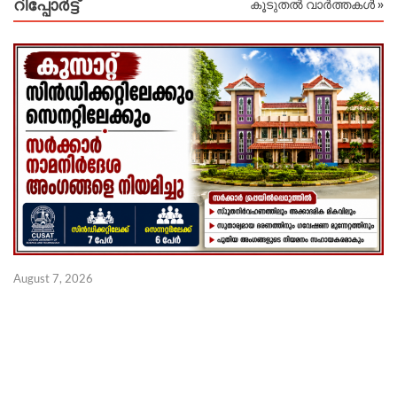
റിപ്പോര്‍ട്ട്
കൂടുതൽ വാർത്തകൾ »
August 7, 2026
Au