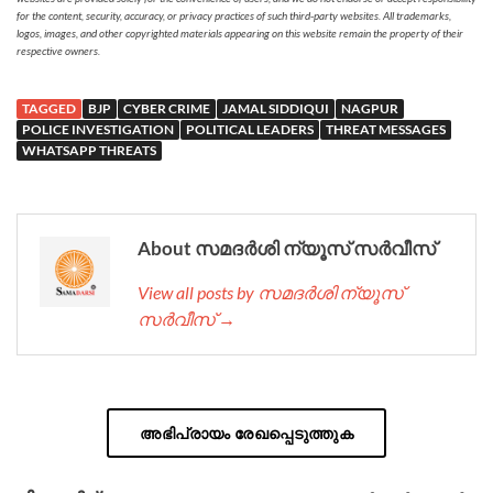
for the content, security, accuracy, or privacy practices of such third-party websites. All trademarks,
logos, images, and other copyrighted materials appearing on this website remain the property of their
respective owners.
TAGGED
BJP
CYBER CRIME
JAMAL SIDDIQUI
NAGPUR
POLICE INVESTIGATION
POLITICAL LEADERS
THREAT MESSAGES
WHATSAPP THREATS
About സമദർശി ന്യൂസ് സർവീസ്
View all posts by സമദർശി ന്യൂസ്
സർവീസ് →
അഭിപ്രായം രേഖപ്പെടുത്തുക