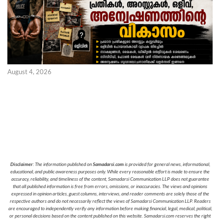
August 4, 2026
Disclaimer
: The information published on
Samadarsi.com
is provided for general news, informational,
educational, and public awareness purposes only. While every reasonable effort is made to ensure the
accuracy, reliability, and timeliness of the content, Samadarsi Communication LLP does not guarantee
that all published information is free from errors, omissions, or inaccuracies. The views and opinions
expressed in opinion articles, guest columns, interviews, and reader comments are solely those of the
respective authors and do not necessarily reflect the views of Samadarsi Communication LLP. Readers
are encouraged to independently verify any information before making financial, legal, medical, political,
or personal decisions based on the content published on this website. Samadarsi.com reserves the right