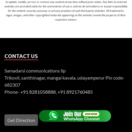
to update, modify, correct, or remove any content at any time without prior notice. Any links to external
websites are provided solely for the convenience of users, and we do not endorse or accept responsibility
for the content, security, accuracy, or privacy practices of such third-party websites. All trademarks,
logos, images, and other copyrighted materials appearing on this website remain the property of their
respective owners.
CONTACT US
Samadarsi communications llp
Trikovil, santhinagar, mangai kavala, udayamperur Pin code-
682307
Phone-
+91 8281058888
,
+91 8921760485
Get Direction