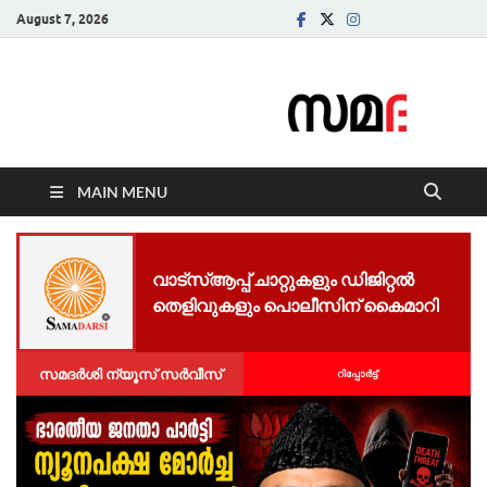
August 7, 2026
Samadarsi.
News Portal
MAIN MENU
വാട്സ്ആപ്പ് ചാറ്റുകളും ഡിജിറ്റൽ
തെളിവുകളും പൊലീസിന് കൈമാറി
സമദർശി ന്യൂസ് സർവീസ്
റിപ്പോര്‍ട്ട്