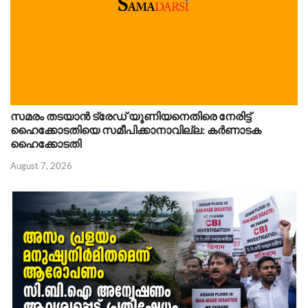
സമരം തടയാൻ ട്രേഡ് യൂണിയനെതിരെ നേരിട്ട്
ഹൈക്കോടതിയെ സമീപിക്കാനാവില്ല: കർണാടക
ഹൈക്കോടതി
August 7, 2026