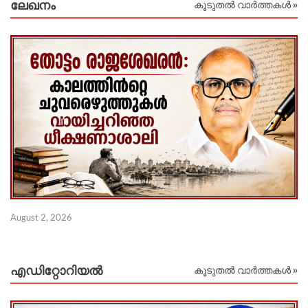
ലേഖനം
കൂടുതൽ വാർത്തകൾ »
Ju
August 2, 2026
എഡിറ്റോറിയല്‍
കൂടുതൽ വാർത്തകൾ »