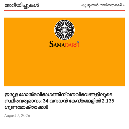
അറിയിപ്പുകള്‍
കൂടുതൽ വാർത്തകൾ »
ഇരുള ഗോത്രവിഭാഗത്തിന് വനവിഭവങ്ങളിലൂടെ
ത
സ്ഥിരവരുമാനം; 34 വനധൻ കേന്ദ്രങ്ങളിൽ 2,135
ത
ഗുണഭോക്താക്കൾ
August 7, 2026
Au