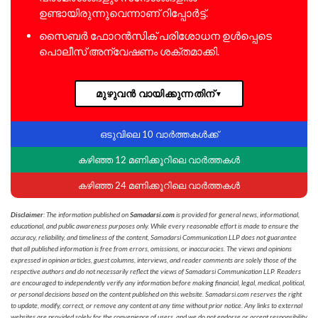
ഉണ്ടായിരുന്നുവെന്നാണ് റിപ്പോർട്ട്.
സൈബർ ഫോറൻസിക് പരിശോധന ഉൾപ്പെടെ
പൊലീസ് അന്വേഷണം ശക്തമാക്കി.
മുഴുവൻ വായിക്കുന്നതിന്
▼
ഒടുവിലെ 10 വാർത്തകൾക്ക്
കഴിഞ്ഞ 12 മണിക്കൂറിലെ വാർത്തകൾ
കഴിഞ്ഞ 24 മണിക്കൂറിലെ വാർത്തകൾ
Disclaimer
: The information published on
Samadarsi.com
is provided for general news, informational,
educational, and public awareness purposes only. While every reasonable effort is made to ensure the
accuracy, reliability, and timeliness of the content, Samadarsi Communication LLP does not guarantee
that all published information is free from errors, omissions, or inaccuracies. The views and opinions
expressed in opinion articles, guest columns, interviews, and reader comments are solely those of the
respective authors and do not necessarily reflect the views of Samadarsi Communication LLP. Readers
are encouraged to independently verify any information before making financial, legal, medical, political,
or personal decisions based on the content published on this website. Samadarsi.com reserves the right
to update, modify, correct, or remove any content at any time without prior notice. Any links to external
websites are provided solely for the convenience of users, and we do not endorse or accept responsibility