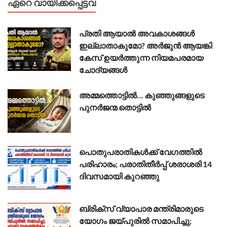
ഏറെ വായിക്കപ്പെട്ടവ
പ്രതി ആയാൽ അവകാശങ്ങൾ
ഇല്ലാതാകുമോ? അർജുൻ ആയങ്കി
കേസ് ഉയർത്തുന്ന നിയമപരമായ
ചോദ്യങ്ങൾ
അമ്മത്തൊട്ടിൽ… കുഞ്ഞുങ്ങളുടെ
പുനർജന്മ തൊട്ടിൽ
പൊതുപരാതികൾക്ക് വേഗത്തിൽ
പരിഹാരം; പരാതിതീർപ്പ് ശരാശരി 14
ദിവസമായി കുറഞ്ഞു
ബ്രിക്സ് വ്യാപാര മന്ത്രിമാരുടെ
യോഗം ജയ്പുരിൽ സമാപിച്ചു;