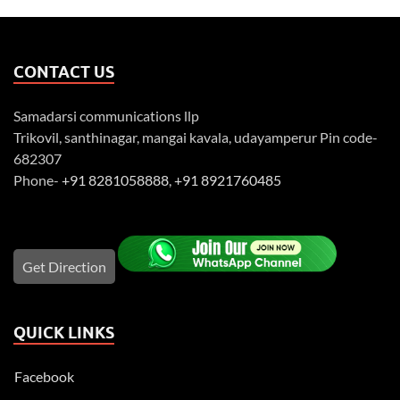
CONTACT US
Samadarsi communications llp
Trikovil, santhinagar, mangai kavala, udayamperur Pin code-
682307
Phone-
+91 8281058888
,
+91 8921760485
Get Direction
QUICK LINKS
Facebook