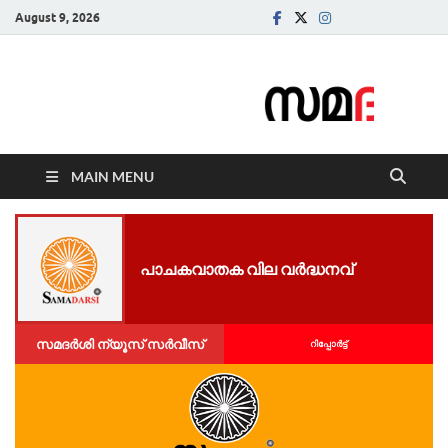
August 9, 2026
Samadarsi.
News Portal
MAIN MENU
പാചകവാതക വില വർദ്ധനവ്
സമദർശി ന്യൂസ് സർവീസ്
റിപ്പോര്‍ട്ട്