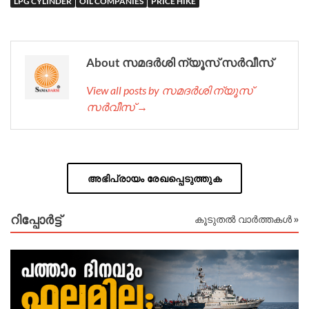
LPG CYLINDER
OIL COMPANIES
PRICE HIKE
About സമദർശി ന്യൂസ് സർവീസ്
View all posts by സമദർശി ന്യൂസ്
സർവീസ് →
അഭിപ്രായം രേഖപ്പെടുത്തുക
റിപ്പോര്‍ട്ട്
കൂടുതൽ വാർത്തകൾ »