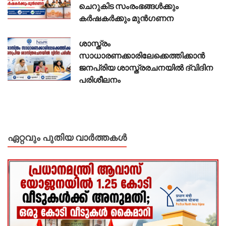
ചെറുകിട സംരംഭങ്ങൾക്കും
കർഷകർക്കും മുൻഗണന
ശാസ്ത്രം
സാധാരണക്കാരിലേക്കെത്തിക്കാൻ
ജനപ്രിയ ശാസ്ത്രരചനയിൽ ദ്വിദിന
പരിശീലനം
ഏറ്റവും പുതിയ വാർത്തകൾ