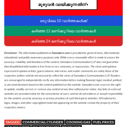
മുഴുവൻ വായിക്കുന്നതിന്
▼
ഒടുവിലെ 10 വാർത്തകൾക്ക്
കഴിഞ്ഞ 12 മണിക്കൂറിലെ വാർത്തകൾ
കഴിഞ്ഞ 24 മണിക്കൂറിലെ വാർത്തകൾ
Disclaimer
: The information published on
Samadarsi.com
is provided for general news, informational,
educational, and public awareness purposes only. While every reasonable effort is made to ensure the
accuracy, reliability, and timeliness of the content, Samadarsi Communication LLP does not guarantee
that all published information is free from errors, omissions, or inaccuracies. The views and opinions
expressed in opinion articles, guest columns, interviews, and reader comments are solely those of the
respective authors and do not necessarily reflect the views of Samadarsi Communication LLP. Readers
are encouraged to independently verify any information before making financial, legal, medical, political,
or personal decisions based on the content published on this website. Samadarsi.com reserves the right
to update, modify, correct, or remove any content at any time without prior notice. Any links to external
websites are provided solely for the convenience of users, and we do not endorse or accept responsibility
for the content, security, accuracy, or privacy practices of such third-party websites. All trademarks,
logos, images, and other copyrighted materials appearing on this website remain the property of their
respective owners.
TAGGED
COMMERCIAL CYLINDER
COOKING GAS
FUEL PRICES