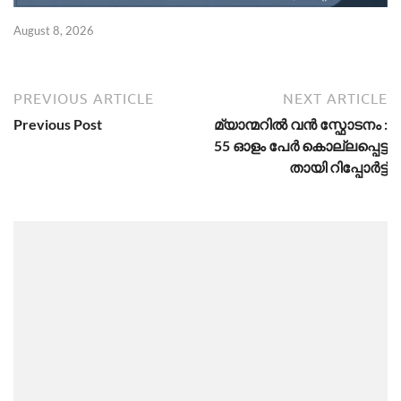
August 8, 2026
Ju
PREVIOUS ARTICLE
NEXT ARTICLE
Previous Post
മ്യാ​ന്മ​റി​ൽ വൻ ​സ്ഫോ​ട​നം :
55 ഓ​ളം പേ​ർ കൊ​ല്ല​പ്പെ​ട്ട​
താ​യി റിപ്പോർട്ട്