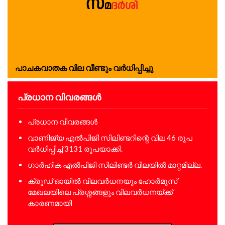
പാ​ച​ക​വാ​ത​ക വി​ല വീ​ണ്ടും വ​ർ​ധി​പ്പി​ച്ചു
പ്രധാന വിവരങ്ങൾ
പ്രധാന വിവരങ്ങൾ
വാണിജ്യ എൽപിജി സിലിണ്ടറിന്റെ വില 46 രൂപ
വർധിപ്പിച്ച് 3131 രൂപയാക്കി.
ഗാർഹിക എൽപിജി സിലിണ്ടർ വിലയിൽ മാറ്റമില്ല.
ക്രൂഡ് ഓയിൽ വിലവർധനയും ഹോർമൂസ്
മേഖലയിലെ പ്രശ്നങ്ങളും വിലവർധനയ്ക്ക്
കാരണമായി