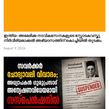
ഇന്ത്യ–അമേരിക്ക നാവികസേനകളുടെ സ്ഫോടകവസ്തു
നിർവീര്യമാക്കൽ അഭ്യാസത്തിന് കൊച്ചിയിൽ തുടക്കം
August 9, 2026