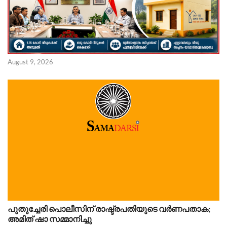
August 9, 2026
പുതുച്ചേരി പൊലീസിന് രാഷ്ട്രപതിയുടെ വർണപതാക;
അമിത് ഷാ സമ്മാനിച്ചു