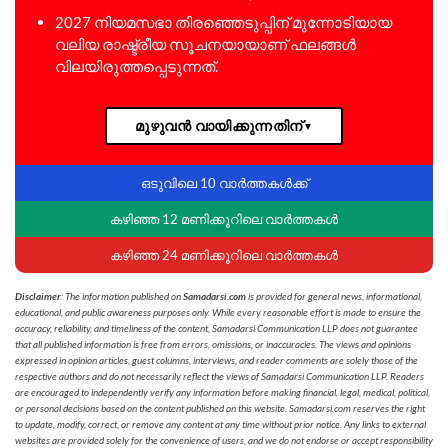
2027 നിയമസഭാ തിരഞ്ഞെടുപ്പിന് മുന്നോടിയായ
വലിയ രാഷ്ട്രീയ സൂചനയായാണ് ഫലങ്ങൾ
വിലയിരുത്തപ്പെടുന്നത്.
മുഴുവൻ വായിക്കുന്നതിന്
▼
ഒടുവിലെ 10 വാർത്തകൾക്ക്
കഴിഞ്ഞ 12 മണിക്കൂറിലെ വാർത്തകൾ
കഴിഞ്ഞ 24 മണിക്കൂറിലെ വാർത്തകൾ
Disclaimer
: The information published on
Samadarsi.com
is provided for general news, informational,
educational, and public awareness purposes only. While every reasonable effort is made to ensure the
accuracy, reliability, and timeliness of the content, Samadarsi Communication LLP does not guarantee
that all published information is free from errors, omissions, or inaccuracies. The views and opinions
expressed in opinion articles, guest columns, interviews, and reader comments are solely those of the
respective authors and do not necessarily reflect the views of Samadarsi Communication LLP. Readers
are encouraged to independently verify any information before making financial, legal, medical, political,
or personal decisions based on the content published on this website. Samadarsi.com reserves the right
to update, modify, correct, or remove any content at any time without prior notice. Any links to external
websites are provided solely for the convenience of users, and we do not endorse or accept responsibility