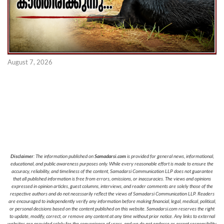
August 7, 2026
Disclaimer
: The information published on
Samadarsi.com
is provided for general news, informational,
educational, and public awareness purposes only. While every reasonable effort is made to ensure the
accuracy, reliability, and timeliness of the content, Samadarsi Communication LLP does not guarantee
that all published information is free from errors, omissions, or inaccuracies. The views and opinions
expressed in opinion articles, guest columns, interviews, and reader comments are solely those of the
respective authors and do not necessarily reflect the views of Samadarsi Communication LLP. Readers
are encouraged to independently verify any information before making financial, legal, medical, political,
or personal decisions based on the content published on this website. Samadarsi.com reserves the right
to update, modify, correct, or remove any content at any time without prior notice. Any links to external
websites are provided solely for the convenience of users, and we do not endorse or accept responsibility