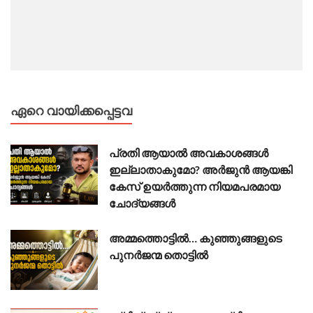
ഏറെ വായിക്കപ്പെട്ടവ
പ്രതി ആയാൽ അവകാശങ്ങൾ
ഇല്ലാതാകുമോ? അർജുൻ ആയങ്കി
കേസ് ഉയർത്തുന്ന നിയമപരമായ
ചോദ്യങ്ങൾ
അമ്മത്തൊട്ടിൽ… കുഞ്ഞുങ്ങളുടെ
പുനർജന്മ തൊട്ടിൽ