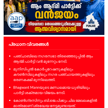
പ്രധാന വിവരങ്ങൾ
പഞ്ചാബിലെ നഗരസഭാ തിരഞ്ഞെടുപ്പിൽ ആം
ആദ്മി പാർട്ടി വൻ മുന്നേറ്റം നേടി.
മുനിസിപ്പൽ കോർപ്പറേഷനുകളിലും
കൗൺസിലുകളിലും നഗര പഞ്ചായത്തുകളിലും
ഭരണകക്ഷി മുന്നിലെത്തി.
Bhagwant Mannയുടെ മണ്ഡലമായ ധുരിയിലും
പാർട്ടി ശക്തമായ വിജയം നേടി.
കോൺഗ്രസിനും ബി.ജെ.പിക്കും ചില മേഖലകളിൽ
മാത്രമാണ് ശ്രദ്ധേയ നേട്ടമുണ്ടായത്.