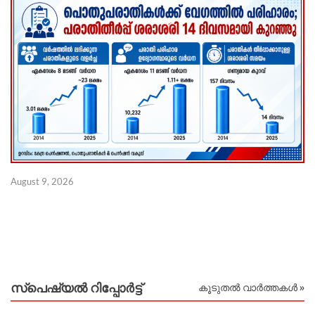
ജ
August 9, 2026
ജ
ണ
Au
സ്പെഷ്യൽ റിപ്പോര്‍ട്ട്
കൂടുതൽ വാർത്തകൾ »