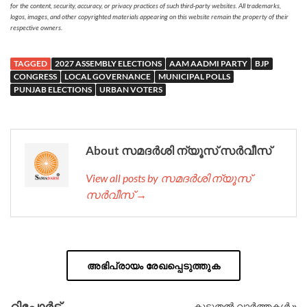
for the content, security, accuracy, or privacy practices of such third-party websites. All trademarks,
logos, images, and other copyrighted materials appearing on this website remain the property of their
respective owners.
TAGGED
2027 ASSEMBLY ELECTIONS
AAM AADMI PARTY
BJP
CONGRESS
LOCAL GOVERNANCE
MUNICIPAL POLLS
PUNJAB ELECTIONS
URBAN VOTERS
About സമദർശി ന്യൂസ് സർവീസ്
View all posts by സമദർശി ന്യൂസ്
സർവീസ് →
അഭിപ്രായം രേഖപ്പെടുത്തുക
റിപ്പോര്‍ട്ട്
കൂടുതൽ വാർത്തകൾ »