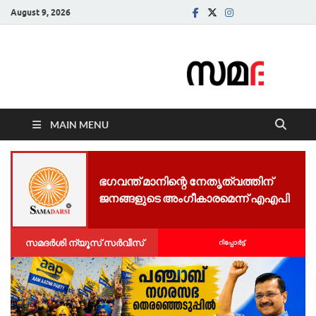
August 9, 2026
Samadarsi.
News Portal
MAIN MENU
ഭഗവന്ത് മാനിന്റെ നേതൃത്വത്തിന്
ജനങ്ങളുടെ അംഗീകാരമെന്ന് എഎപി
സമദർശി ന്യൂസ് സർവീസ്
റിപ്പോര്‍ട്ട്