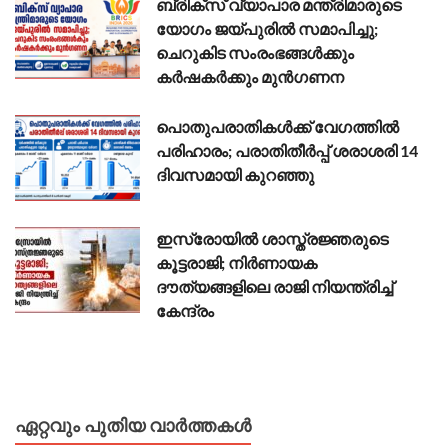
ബ്രിക്സ് വ്യാപാര മന്ത്രിമാരുടെ
യോഗം ജയ്പുരിൽ സമാപിച്ചു;
ചെറുകിട സംരംഭങ്ങൾക്കും
കർഷകർക്കും മുൻഗണന
പൊതുപരാതികൾക്ക് വേഗത്തിൽ
പരിഹാരം; പരാതിതീർപ്പ് ശരാശരി 14
ദിവസമായി കുറഞ്ഞു
ഇസ്രോയിൽ ശാസ്ത്രജ്ഞരുടെ
കൂട്ടരാജി; നിർണായക
ദൗത്യങ്ങളിലെ രാജി നിയന്ത്രിച്ച്
കേന്ദ്രം
ഏറ്റവും പുതിയ വാർത്തകൾ