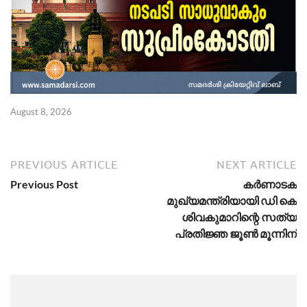
August 8, 2026
Ju
PREVIOUS ARTICLE
NEXT ARTICLE
Previous Post
കര്‍ണാടക
മുഖ്യമന്ത്രിയായി ഡി കെ
ശിവകുമാറിന്റെ സത്യ
പ്രതിജ്ഞ ജൂണ്‍ മൂന്നിന്