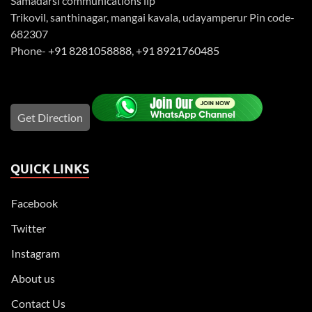
Samadarsi communications llp
Trikovil, santhinagar, mangai kavala, udayamperur Pin code-
682307
Phone-
+91 8281058888
,
+91 8921760485
Get Direction
QUICK LINKS
Facebook
Twitter
Instagram
About us
Contact Us