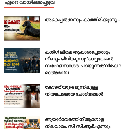
ഏറെ വായിക്കപ്പെട്ടവ
അഴകപ്പൻ ഇന്നും കാത്തിരിക്കുന്നു…
കാർഗിലിലെ ആകാശപ്പോരാട്ടം
വീണ്ടും ജീവിക്കുന്നു: ‘ഓപ്പറേഷൻ
സഫേദ് സാഗർ’ പറയുന്നത് വീരകഥ
മാത്രമല്ല
കോടതിയുടെ മുന്നിലുള്ള
നിയമപരമായ ചോദ്യങ്ങൾ
ആയുർവേദത്തിന് ആഗോള
നിലവാരം; സി.സി.ആർ.എസും