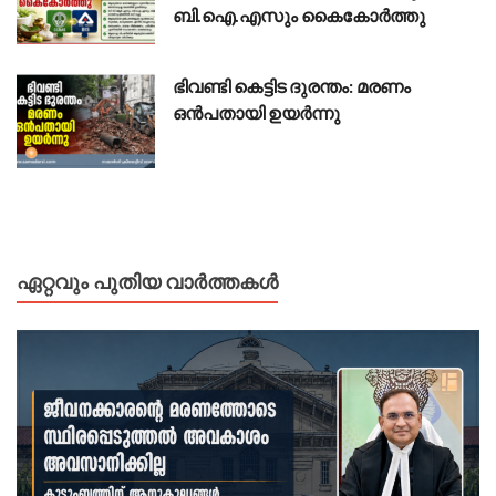
ബി.ഐ.എസും കൈകോർത്തു
ഭിവണ്ടി കെട്ടിട ദുരന്തം: മരണം
ഒൻപതായി ഉയർന്നു
ഏറ്റവും പുതിയ വാർത്തകൾ