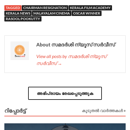
TAGGED
CHAIRMAN RESIGNATION
KERALA FILM ACADEMY
KERALA NEWS
MALAYALAM CINEMA
OSCAR WINNER
RASOOL POOKUTTY
About സമദർശി ന്യൂസ് സർവീസ്
View all posts by സമദർശി ന്യൂസ്
സർവീസ് →
അഭിപ്രായം രേഖപ്പെടുത്തുക
റിപ്പോര്‍ട്ട്
കൂടുതൽ വാർത്തകൾ »