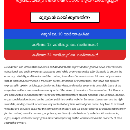
മുഴുവൻ വായിക്കുന്നതിന്
▼
ഒടുവിലെ 10 വാർത്തകൾക്ക്
കഴിഞ്ഞ 12 മണിക്കൂറിലെ വാർത്തകൾ
കഴിഞ്ഞ 24 മണിക്കൂറിലെ വാർത്തകൾ
Disclaimer
: The information published on
Samadarsi.com
is provided for general news, informational,
educational, and public awareness purposes only. While every reasonable effort is made to ensure the
accuracy, reliability, and timeliness of the content, Samadarsi Communication LLP does not guarantee
that all published information is free from errors, omissions, or inaccuracies. The views and opinions
expressed in opinion articles, guest columns, interviews, and reader comments are solely those of the
respective authors and do not necessarily reflect the views of Samadarsi Communication LLP. Readers
are encouraged to independently verify any information before making financial, legal, medical, political,
or personal decisions based on the content published on this website. Samadarsi.com reserves the right
to update, modify, correct, or remove any content at any time without prior notice. Any links to external
websites are provided solely for the convenience of users, and we do not endorse or accept responsibility
for the content, security, accuracy, or privacy practices of such third-party websites. All trademarks,
logos, images, and other copyrighted materials appearing on this website remain the property of their
respective owners.