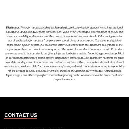
Disclaimer
: The information published on
Samadarsi.com
is provided for general news, informational,
educational, and public awareness purposes only. While every reasonable effort is made to ensure the
accuracy, reliability, and timeliness of the content, Samadarsi Communication LLP does not guarantee
that all published information is free from errors, omissions, or inaccuracies. The views and opinions
expressed in opinion articles, guest columns, interviews, and reader comments are solely those of the
respective authors and do not necessarily reflect the views of Samadarsi Communication LLP. Readers
are encouraged to independently verify any information before making financial, legal, medical, political,
or personal decisions based on the content published on this website. Samadarsi.com reserves the right
to update, modify, correct, or remove any content at any time without prior notice. Any links to external
websites are provided solely for the convenience of users, and we do not endorse or accept responsibility
for the content, security, accuracy, or privacy practices of such third-party websites. All trademarks,
logos, images, and other copyrighted materials appearing on this website remain the property of their
respective owners.
CONTACT US