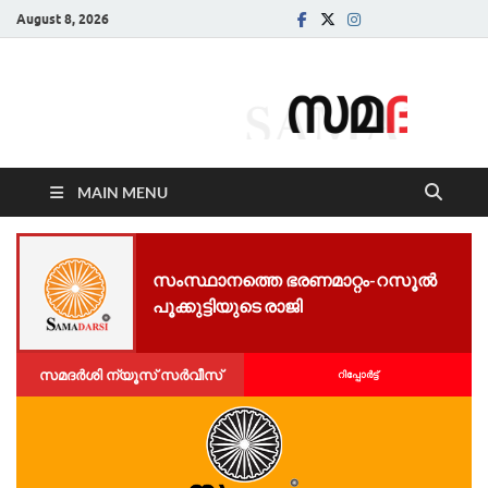
August 8, 2026
Samadarsi.
News Portal
MAIN MENU
സംസ്ഥാനത്തെ ഭരണമാറ്റം-റസൂല്‍
പൂക്കുട്ടിയുടെ രാജി
സമദർശി ന്യൂസ് സർവീസ്
റിപ്പോര്‍ട്ട്