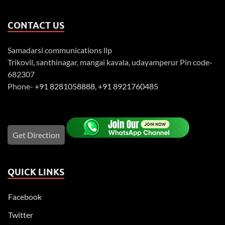
CONTACT US
Samadarsi communications llp
Trikovil, santhinagar, mangai kavala, udayamperur Pin code-
682307
Phone-
+91 8281058888
,
+91 8921760485
Get Direction
QUICK LINKS
Facebook
Twitter