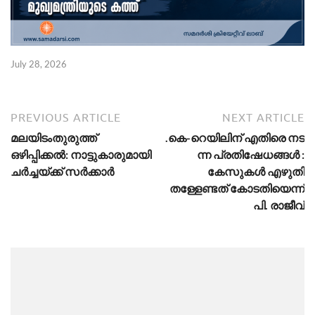
July 28, 2026
PREVIOUS ARTICLE
NEXT ARTICLE
മലയിടംതുരുത്ത്
.കെ-​റെ​യി​ലി​ന് എ​തി​രെ ന​ട​
ഒഴിപ്പിക്കൽ: നാട്ടുകാരുമായി
ന്ന പ്ര​തി​ഷേ​ധ​ങ്ങൾ :
ചർച്ചയ്ക്ക് സർക്കാർ
കേസുകൾ എഴുതി
തള്ളേണ്ടത് കോടതിയെന്ന്
പി. ​രാ​ജീ​വ്