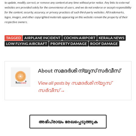
to update, modify, correct, or remove any content at any time without prior notice. Any links to external
websites are provided solely for the convenience of users, and we do not endorse or accept responsibility
for the content, security, accuracy, or privacy practices of such third-party websites. All trademarks,
logos, images, and other copyrighted materials appearing on this website remain the property of their
respective owners.
TAGGED
AIRPLANE INCIDENT
COCHIN AIRPORT
KERALA NEWS
LOW FLYING AIRCRAFT
PROPERTY DAMAGE
ROOF DAMAGE
About സമദർശി ന്യൂസ് സർവീസ്
View all posts by സമദർശി ന്യൂസ്
സർവീസ് →
അഭിപ്രായം രേഖപ്പെടുത്തുക