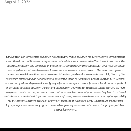
August 4, 2026
Disclaimer
: The information published on
Samadarsi.com
is provided for general news, informational,
educational, and public awareness purposes only. While every reasonable effort is made to ensure the
accuracy, reliability, and timeliness of the content, Samadarsi Communication LLP does not guarantee
that all published information is free from errors, omissions, or inaccuracies. The views and opinions
expressed in opinion articles, guest columns, interviews, and reader comments are solely those of the
respective authors and do not necessarily reflect the views of Samadarsi Communication LLP. Readers
are encouraged to independently verify any information before making financial, legal, medical, political,
or personal decisions based on the content published on this website. Samadarsi.com reserves the right
to update, modify, correct, or remove any content at any time without prior notice. Any links to external
websites are provided solely for the convenience of users, and we do not endorse or accept responsibility
for the content, security, accuracy, or privacy practices of such third-party websites. All trademarks,
logos, images, and other copyrighted materials appearing on this website remain the property of their
respective owners.