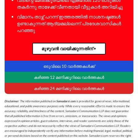
തകർന്നു താഴേക്ക് വീണതായി വീട്ടുകാർ അറിയിച്ചു
വിമാനം താഴ്ന്ന് പറന്ന് ഇത്തരത്തിൽ നാശനഷ്ടങ്ങൾ
ഉണ്ടാകുന്നത് ആദ്യമല്ലെന്ന് പ്രദേശവാസികൾ
പറഞ്ഞു
മുഴുവൻ വായിക്കുന്നതിന്
▼
ഒടുവിലെ 10 വാർത്തകൾക്ക്
കഴിഞ്ഞ 12 മണിക്കൂറിലെ വാർത്തകൾ
കഴിഞ്ഞ 24 മണിക്കൂറിലെ വാർത്തകൾ
Disclaimer
: The information published on
Samadarsi.com
is provided for general news, informational,
educational, and public awareness purposes only. While every reasonable effort is made to ensure the
accuracy, reliability, and timeliness of the content, Samadarsi Communication LLP does not guarantee
that all published information is free from errors, omissions, or inaccuracies. The views and opinions
expressed in opinion articles, guest columns, interviews, and reader comments are solely those of the
respective authors and do not necessarily reflect the views of Samadarsi Communication LLP. Readers
are encouraged to independently verify any information before making financial, legal, medical, political,
or personal decisions based on the content published on this website. Samadarsi.com reserves the right