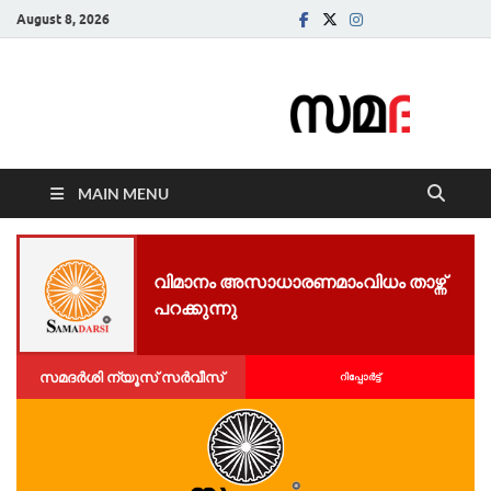
August 8, 2026
Samadarsi.
News Portal
MAIN MENU
വി​മാ​നം അ​സാ​ധാ​ര​ണ​മാം​വി​ധം താ​ഴ്ന്ന്
പ​റക്കുന്നു​
സമദർശി ന്യൂസ് സർവീസ്
റിപ്പോര്‍ട്ട്