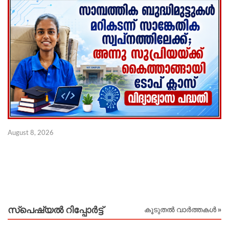
സ
August 8, 2026
സ
ക
Au
സ്പെഷ്യൽ റിപ്പോര്‍ട്ട്
കൂടുതൽ വാർത്തകൾ »