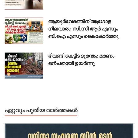
ആയുർവേദത്തിന് ആഗോള
നിലവാരം; സി.സി.ആർ.എസും
ബി.ഐ.എസും കൈകോർത്തു
ഭിവണ്ടി കെട്ടിട ദുരന്തം: മരണം
ഒൻപതായി ഉയർന്നു
ഏറ്റവും പുതിയ വാർത്തകൾ