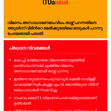
വി​മാ​നം അ​സാ​ധാ​ര​ണ​മാം​വി​ധം താ​ഴ്ന്ന് പ​റ​ന്ന​തി​നെ​
ത്തു​ട​ർ​ന്ന് വീ​ടി​ന്‍റെ മേ​ൽ​ക്കൂ​ര​യി​ലെ ഓ​ടു​ക​ൾ പ​റ​ന്നു​
പോ​യതായി പ​രാ​തി
പ്രധാന വിവരങ്ങൾ
കൊച്ചി രാജ്യാന്തര വിമാനത്താവളത്തിൽ
ലാൻഡിംഗിനായി എത്തിയ വിമാനം
അസാധാരണമായി താഴ്ന്ന് പറന്നു.
ഇതിനെ തുടർന്ന് പെരുമ്പാവൂർ ഒക്കൽ നമ്പിള്ളി
കവലയ്ക്ക് സമീപമുള്ള എം.വി. ജോയിയുടെ വീടിന്
കേടുപാടുകൾ സംഭവിച്ചു.
സംഭവം മെയ് 21 വ്യാഴാഴ്ച വൈകിട്ടോടെയാണ്
ഉണ്ടായത്.
വീടിന്റെ മേൽക്കൂരയിലെ ഏകദേശം 120 ഓടുകൾ