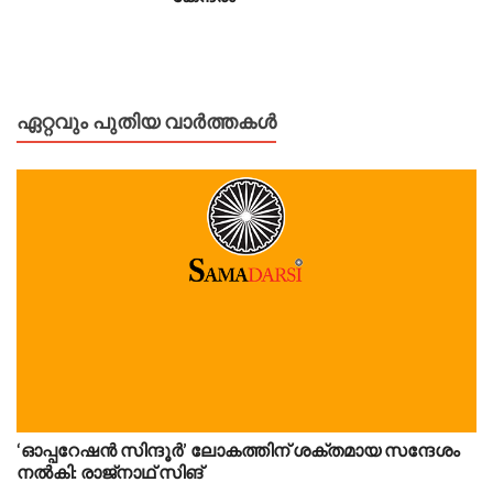
ഏറ്റവും പുതിയ വാർത്തകൾ
‘ഓപ്പറേഷൻ സിന്ദൂർ’ ലോകത്തിന് ശക്തമായ സന്ദേശം
നൽകി: രാജ്‌നാഥ് സിങ്