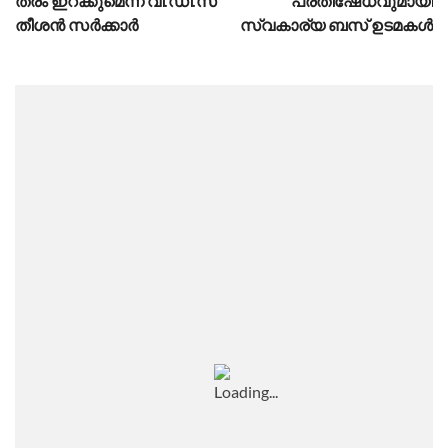
ത്രം ഇ​റ​ക്കുമെന്ന് വി.ഡി.സ​
പ്രതിഷേധവുമായി
തീ​ശ​ൻ സ​ർ​ക്കാ​ർ
സ്വകാര്യ ബസ് ഉടമകള്‍