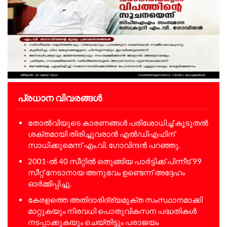
പ്രധാന വിവരങ്ങൾ
തോൽവിയുടെ കാരണങ്ങൾ പരിശോധിച്ച് കൂടുതൽ
ശക്തമായി തിരിച്ചുവരാൻ എൽഡിഎഫിന്
സാധിക്കുമെന്ന് എം.വി. ഗോവിന്ദൻ പറഞ്ഞു.
2001-ൽ 40 സീറ്റിൽ ഒതുങ്ങിയ പാർട്ടിക്ക് പിന്നീട് 99
സീറ്റ് നേടാനായ അനുഭവം ഉണ്ടെന്ന് അദ്ദേഹം
ഓർമ്മിപ്പിച്ചു.
കേരളത്തെ അതിദാരിദ്ര്യമുക്ത സംസ്ഥാനമാക്കി
മാറ്റുകയും നിരവധി പൊതുവികസന പദ്ധതികൾ
നടപ്പാക്കുകയും ചെയ്തിട്ടും പരാജയം