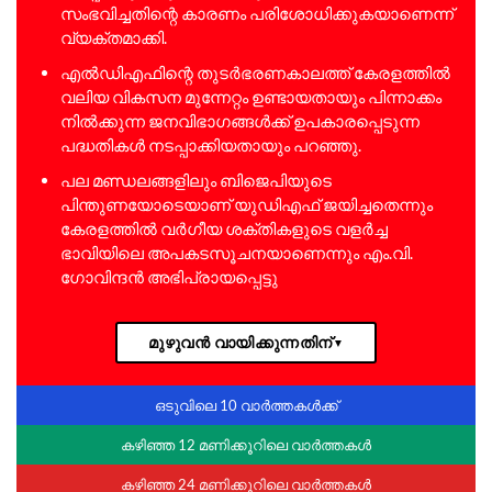
സംഭവിച്ചതിന്റെ കാരണം പരിശോധിക്കുകയാണെന്ന്
വ്യക്തമാക്കി.
എൽഡിഎഫിന്റെ തുടർഭരണകാലത്ത് കേരളത്തിൽ
വലിയ വികസന മുന്നേറ്റം ഉണ്ടായതായും പിന്നാക്കം
നിൽക്കുന്ന ജനവിഭാഗങ്ങൾക്ക് ഉപകാരപ്പെടുന്ന
പദ്ധതികൾ നടപ്പാക്കിയതായും പറഞ്ഞു.
പല മണ്ഡലങ്ങളിലും ബിജെപിയുടെ
പിന്തുണയോടെയാണ് യുഡിഎഫ് ജയിച്ചതെന്നും
കേരളത്തിൽ വർഗീയ ശക്തികളുടെ വളർച്ച
ഭാവിയിലെ അപകടസൂചനയാണെന്നും എം.വി.
ഗോവിന്ദൻ അഭിപ്രായപ്പെട്ടു
മുഴുവൻ വായിക്കുന്നതിന്
▼
ഒടുവിലെ 10 വാർത്തകൾക്ക്
കഴിഞ്ഞ 12 മണിക്കൂറിലെ വാർത്തകൾ
കഴിഞ്ഞ 24 മണിക്കൂറിലെ വാർത്തകൾ