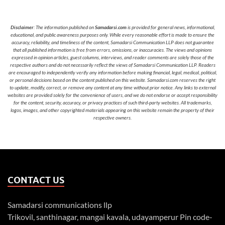
Disclaimer
: The information published on
Samadarsi.com
is provided for general news, informational,
educational, and public awareness purposes only. While every reasonable effort is made to ensure the
accuracy, reliability, and timeliness of the content, Samadarsi Communication LLP does not guarantee
that all published information is free from errors, omissions, or inaccuracies. The views and opinions
expressed in opinion articles, guest columns, interviews, and reader comments are solely those of the
respective authors and do not necessarily reflect the views of Samadarsi Communication LLP. Readers
are encouraged to independently verify any information before making financial, legal, medical, political,
or personal decisions based on the content published on this website. Samadarsi.com reserves the right
to update, modify, correct, or remove any content at any time without prior notice. Any links to external
websites are provided solely for the convenience of users, and we do not endorse or accept responsibility
for the content, security, accuracy, or privacy practices of such third-party websites. All trademarks,
logos, images, and other copyrighted materials appearing on this website remain the property of their
respective owners.
CONTACT US
Samadarsi communications llp
Trikovil, santhinagar, mangai kavala, udayamperur Pin code-