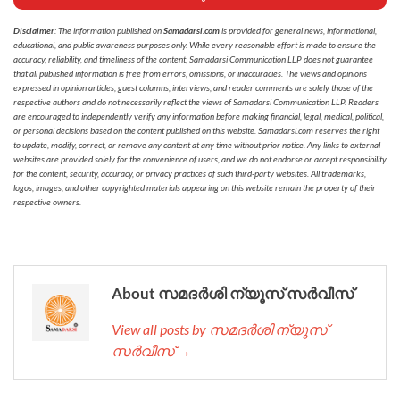
Disclaimer
: The information published on
Samadarsi.com
is provided for general news, informational,
educational, and public awareness purposes only. While every reasonable effort is made to ensure the
accuracy, reliability, and timeliness of the content, Samadarsi Communication LLP does not guarantee
that all published information is free from errors, omissions, or inaccuracies. The views and opinions
expressed in opinion articles, guest columns, interviews, and reader comments are solely those of the
respective authors and do not necessarily reflect the views of Samadarsi Communication LLP. Readers
are encouraged to independently verify any information before making financial, legal, medical, political,
or personal decisions based on the content published on this website. Samadarsi.com reserves the right
to update, modify, correct, or remove any content at any time without prior notice. Any links to external
websites are provided solely for the convenience of users, and we do not endorse or accept responsibility
for the content, security, accuracy, or privacy practices of such third-party websites. All trademarks,
logos, images, and other copyrighted materials appearing on this website remain the property of their
respective owners.
About സമദർശി ന്യൂസ് സർവീസ്
View all posts by സമദർശി ന്യൂസ്
സർവീസ് →