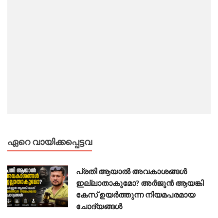
ഏറെ വായിക്കപ്പെട്ടവ
പ്രതി ആയാൽ അവകാശങ്ങൾ
ഇല്ലാതാകുമോ? അർജുൻ ആയങ്കി
കേസ് ഉയർത്തുന്ന നിയമപരമായ
ചോദ്യങ്ങൾ