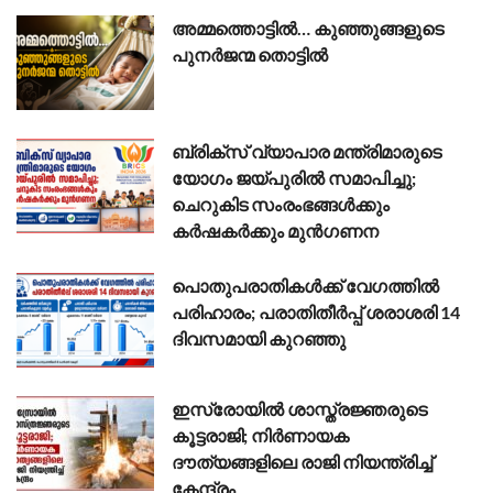
അമ്മത്തൊട്ടിൽ… കുഞ്ഞുങ്ങളുടെ
പുനർജന്മ തൊട്ടിൽ
ബ്രിക്സ് വ്യാപാര മന്ത്രിമാരുടെ
യോഗം ജയ്പുരിൽ സമാപിച്ചു;
ചെറുകിട സംരംഭങ്ങൾക്കും
കർഷകർക്കും മുൻഗണന
പൊതുപരാതികൾക്ക് വേഗത്തിൽ
പരിഹാരം; പരാതിതീർപ്പ് ശരാശരി 14
ദിവസമായി കുറഞ്ഞു
ഇസ്രോയിൽ ശാസ്ത്രജ്ഞരുടെ
കൂട്ടരാജി; നിർണായക
ദൗത്യങ്ങളിലെ രാജി നിയന്ത്രിച്ച്
കേന്ദ്രം