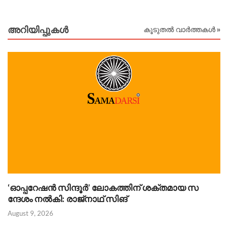
അറിയിപ്പുകള്‍
കൂടുതൽ വാർത്തകൾ »
‘ഓപ്പറേഷൻ സിന്ദൂർ’ ലോകത്തിന് ശക്തമായ സ
Au
ന്ദേശം നൽകി: രാജ്‌നാഥ് സിങ്
August 9, 2026