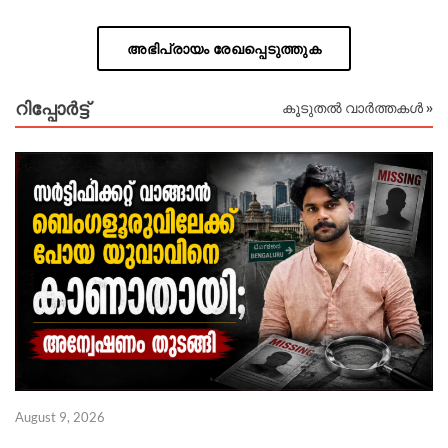
അഭിപ്രായം രേഖപ്പെടുത്തുക
റിപ്പോര്‍ട്ട്
കൂടുതൽ വാർത്തകൾ »
August 9, 2026
Au