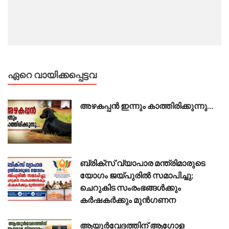
ഏറെ വായിക്കപ്പെട്ടവ
അഴകപ്പൻ ഇന്നും കാത്തിരിക്കുന്നു…
ബ്രിക്സ് വ്യാപാര മന്ത്രിമാരുടെ
യോഗം ജയ്പുരിൽ സമാപിച്ചു;
ചെറുകിട സംരംഭങ്ങൾക്കും
കർഷകർക്കും മുൻഗണന
ആയുർവേദത്തിന് ആഗോള