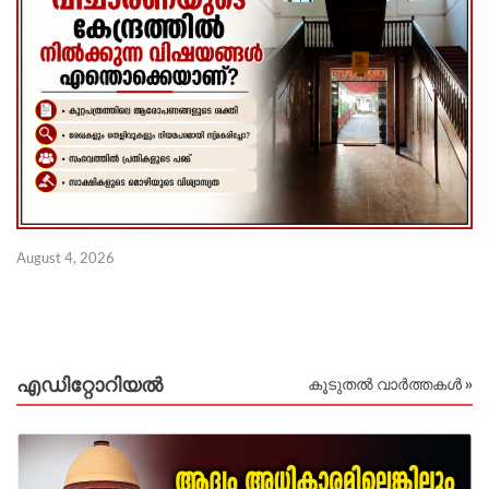
August 4, 2026
Au
എഡിറ്റോറിയല്‍
കൂടുതൽ വാർത്തകൾ »