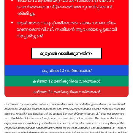
ചെന്നിത്തലയെ വീട്ടിലെത്തി അനുനയിപ്പിക്കാൻ
ശ്രമിച്ചു.
ആഭ്യന്തര വകുപ്പ് ലഭിക്കാത്ത പക്ഷം ധനകാര്യം
വേണമെന്ന് വി.ഡി. സതീശൻ ആവശ്യപ്പെട്ടതായി
റിപ്പോർട്ടുണ്ട്
മുഴുവൻ വായിക്കുന്നതിന്
▼
ഒടുവിലെ 10 വാർത്തകൾക്ക്
കഴിഞ്ഞ 12 മണിക്കൂറിലെ വാർത്തകൾ
കഴിഞ്ഞ 24 മണിക്കൂറിലെ വാർത്തകൾ
Disclaimer
: The information published on
Samadarsi.com
is provided for general news, informational,
educational, and public awareness purposes only. While every reasonable effort is made to ensure the
accuracy, reliability, and timeliness of the content, Samadarsi Communication LLP does not guarantee
that all published information is free from errors, omissions, or inaccuracies. The views and opinions
expressed in opinion articles, guest columns, interviews, and reader comments are solely those of the
respective authors and do not necessarily reflect the views of Samadarsi Communication LLP. Readers
are encouraged to independently verify any information before making financial, legal, medical, political,