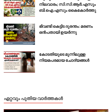
നിലവാരം; സി.സി.ആർ.എസും
ബി.ഐ.എസും കൈകോർത്തു
ഭിവണ്ടി കെട്ടിട ദുരന്തം: മരണം
ഒൻപതായി ഉയർന്നു
കോടതിയുടെ മുന്നിലുള്ള
നിയമപരമായ ചോദ്യങ്ങൾ
ഏറ്റവും പുതിയ വാർത്തകൾ