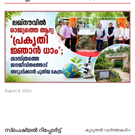
August 8, 2026
Au
സ്പെഷ്യൽ റിപ്പോര്‍ട്ട്
കൂടുതൽ വാർത്തകൾ »