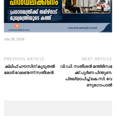
July 28, 2026
PREVIOUS ARTICLE
NEXT ARTICLE
ക്ലിഫ് ഹൗസിന് കൂടുതൽ
വി.​ഡി. സ​തീ​ശ​ൻ മ​ന്ത്രി​സ​ഭ​
മോടി വേണ്ടെന്ന് സതീശൻ
ക്ക് പൂ​ർ​ണ പി​ന്തു​ണ​.
പ്രഖ്യാപിച്ച് കെ.​സി. വേ​
ണു​ഗോ​പാ​ൽ