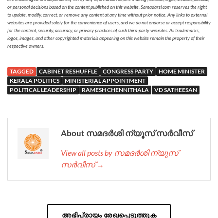
or personal decisions based on the content published on this website. Samadarsi.com reserves the right
to update, modify, correct, or remove any content at any time without prior notice. Any links to external
websites are provided solely for the convenience of users, and we do not endorse or accept responsibility
for the content, security, accuracy, or privacy practices of such third-party websites. All trademarks,
logos, images, and other copyrighted materials appearing on this website remain the property of their
respective owners.
TAGGED
CABINET RESHUFFLE
CONGRESS PARTY
HOME MINISTER
KERALA POLITICS
MINISTERIAL APPOINTMENT
POLITICAL LEADERSHIP
RAMESH CHENNITHALA
VD SATHEESAN
About സമദർശി ന്യൂസ് സർവീസ്
View all posts by സമദർശി ന്യൂസ്
സർവീസ് →
അഭിപ്രായം രേഖപ്പെടുത്തുക