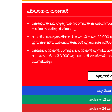
പ്രധാന വിവരങ്ങൾ
കേരളത്തിലെ ഗുരുതര സാമ്പത്തിക പ്രതിസന
വലിയ വെല്ലുവിളിയാകും.
കേന്ദ്രം കേരളത്തിന് ഡിസംബർ വരെ 23,000
ഇത് കഴിഞ്ഞ വർഷത്തേക്കാൾ ഏകദേശം 6,000
ക്ഷേമപെൻഷൻ, ശമ്പളം, പെൻഷൻ എന്നിവ നൽക
ക്ഷേമപെൻഷൻ 3,000 രൂപയാക്കി ഉയർത്തിയ
വേണ്ടിവരും
മുഴുവൻ വ
ഒടുവിലെ 
കഴിഞ്ഞ 12 മ
കഴിഞ്ഞ 24 മ