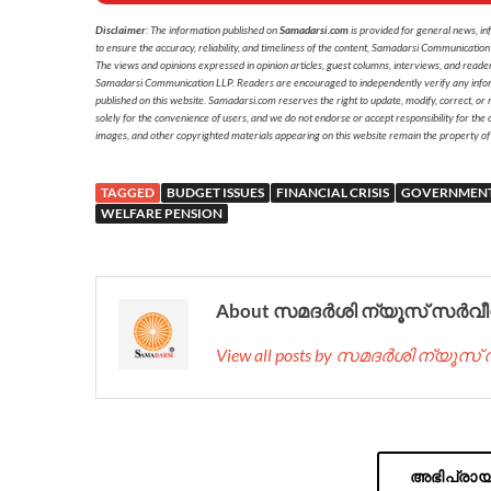
Disclaimer
: The information published on
Samadarsi.com
is provided for general news, in
to ensure the accuracy, reliability, and timeliness of the content, Samadarsi Communication
The views and opinions expressed in opinion articles, guest columns, interviews, and reade
Samadarsi Communication LLP. Readers are encouraged to independently verify any informati
published on this website. Samadarsi.com reserves the right to update, modify, correct, or
solely for the convenience of users, and we do not endorse or accept responsibility for the c
images, and other copyrighted materials appearing on this website remain the property of
TAGGED
BUDGET ISSUES
FINANCIAL CRISIS
GOVERNMENT
WELFARE PENSION
About സമദർശി ന്യൂസ് സർവീ
View all posts by സമദർശി ന്യൂസ
അഭിപ്രായം