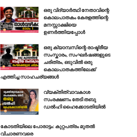
ഒരു വിദ്യാർത്ഥി നേതാവിന്റെ
കൊലപാതകം കേരളത്തിന്റെ
മനസ്സാക്ഷിയെ
ഉണർത്തിയപ്പോൾ
ഒരു ക്യാമ്പസിന്റെ രാഷ്ട്രീയ
സംസ്കാരം, സംഘർഷങ്ങളുടെ
ചരിത്രം, ഒടുവിൽ ഒരു
കൊലപാതകത്തിലേക്ക്
എത്തിച്ച സാഹചര്യങ്ങൾ
വ്യക്തിത്വാവകാശ
സംരക്ഷണം തേടി തബു
ഡൽഹി ഹൈക്കോടതിയിൽ
കോടതിയിലെ പോരാട്ടം: കുറ്റപത്രം മുതൽ
വിചാരണവരെ