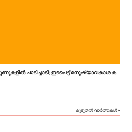
 തൂണുകളിൽ ചാടിച്ചാടി; ഇടപെട്ട് മനുഷ്യാവകാശ ക
ഐ.ഐ.
August
കൂടുതൽ വാർത്തകൾ »