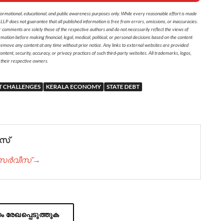
formational, educational, and public awareness purposes only. While every reasonable effort is made
 LLP does not guarantee that all published information is free from errors, omissions, or inaccuracies.
r comments are solely those of the respective authors and do not necessarily reflect the views of
on before making financial, legal, medical, political, or personal decisions based on the content
 remove any content at any time without prior notice. Any links to external websites are provided
ontent, security, accuracy, or privacy practices of such third-party websites. All trademarks, logos,
 their respective owners.
 CHALLENGES
KERALA ECONOMY
STATE DEBT
സ്
് സർവീസ് →
 രേഖപ്പെടുത്തുക