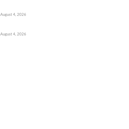
August 4, 2026
August 4, 2026
ടി. ഡൽഹിയുടെ 57-ാം ബിരുദദാനച്ചടങ്ങിൽ പ്രധാനമന്ത്
 7, 2026