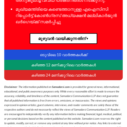
മുഖ്യമന്ത്രിയെ കണ്ടെത്താനുള്ള എഐസിസി
റിപ്പോര്‍ട്ട് കോണ്‍ഗ്രസ് അധ്യക്ഷന്‍ മല്ലികാര്‍ജുന്‍
ഖര്‍ഗെയ്ക്ക് സമര്‍പ്പിച്ചു
മുഴുവൻ വായിക്കുന്നതിന്
▼
ഒടുവിലെ 10 വാർത്തകൾക്ക്
കഴിഞ്ഞ 12 മണിക്കൂറിലെ വാർത്തകൾ
കഴിഞ്ഞ 24 മണിക്കൂറിലെ വാർത്തകൾ
Disclaimer
: The information published on
Samadarsi.com
is provided for general news, informational,
educational, and public awareness purposes only. While every reasonable effort is made to ensure the
accuracy, reliability, and timeliness of the content, Samadarsi Communication LLP does not guarantee
that all published information is free from errors, omissions, or inaccuracies. The views and opinions
expressed in opinion articles, guest columns, interviews, and reader comments are solely those of the
respective authors and do not necessarily reflect the views of Samadarsi Communication LLP. Readers
are encouraged to independently verify any information before making financial, legal, medical, political,
or personal decisions based on the content published on this website. Samadarsi.com reserves the right
to update, modify, correct, or remove any content at any time without prior notice. Any links to external