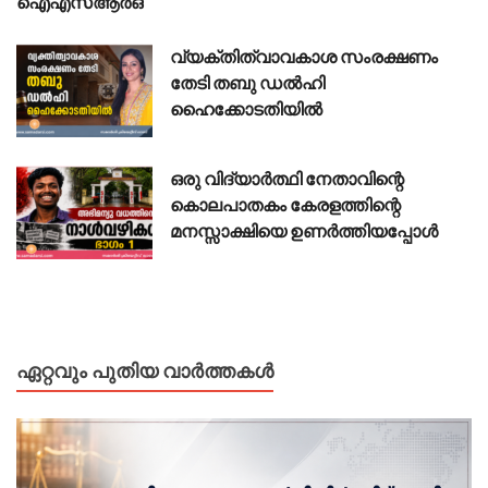
ഐഎസ്ആർഒ
വ്യക്തിത്വാവകാശ സംരക്ഷണം
തേടി തബു ഡൽഹി
ഹൈക്കോടതിയിൽ
ഒരു വിദ്യാർത്ഥി നേതാവിന്റെ
കൊലപാതകം കേരളത്തിന്റെ
മനസ്സാക്ഷിയെ ഉണർത്തിയപ്പോൾ
ഏറ്റവും പുതിയ വാർത്തകൾ