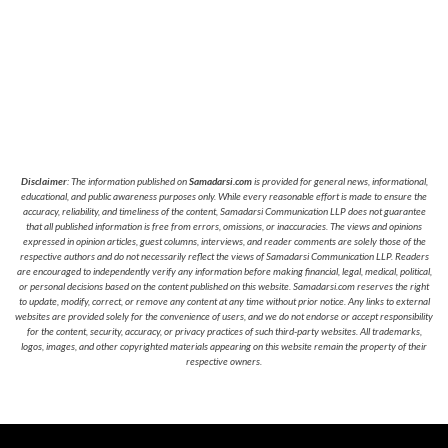
Disclaimer
: The information published on
Samadarsi.com
is provided for general news, informational,
educational, and public awareness purposes only. While every reasonable effort is made to ensure the
accuracy, reliability, and timeliness of the content, Samadarsi Communication LLP does not guarantee
that all published information is free from errors, omissions, or inaccuracies. The views and opinions
expressed in opinion articles, guest columns, interviews, and reader comments are solely those of the
respective authors and do not necessarily reflect the views of Samadarsi Communication LLP. Readers
are encouraged to independently verify any information before making financial, legal, medical, political,
or personal decisions based on the content published on this website. Samadarsi.com reserves the right
to update, modify, correct, or remove any content at any time without prior notice. Any links to external
websites are provided solely for the convenience of users, and we do not endorse or accept responsibility
for the content, security, accuracy, or privacy practices of such third-party websites. All trademarks,
logos, images, and other copyrighted materials appearing on this website remain the property of their
respective owners.