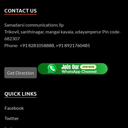
CONTACT US
Samadarsi communications llp
Trikovil, santhinagar, mangai kavala, udayamperur Pin code-
682307
Phone-
+91 8281058888
,
+91 8921760485
Get Direction
QUICK LINKS
Facebook
Twitter