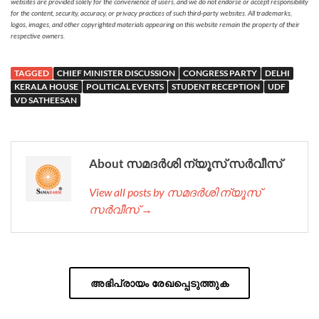
websites are provided solely for the convenience of users, and we do not endorse or accept responsibility
for the content, security, accuracy, or privacy practices of such third-party websites. All trademarks,
logos, images, and other copyrighted materials appearing on this website remain the property of their
respective owners.
TAGGED
CHIEF MINISTER DISCUSSION
CONGRESS PARTY
DELHI
KERALA HOUSE
POLITICAL EVENTS
STUDENT RECEPTION
UDF
VD SATHEESAN
About സമദർശി ന്യൂസ് സർവീസ്
View all posts by സമദർശി ന്യൂസ്
സർവീസ് →
അഭിപ്രായം രേഖപ്പെടുത്തുക