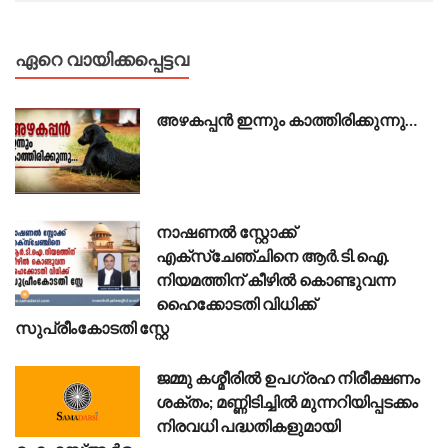
ഏറെ വായിക്കപ്പെട്ടവ
അഴകപ്പൻ ഇന്നും കാത്തിരിക്കുന്നു…
നാഷണൽ സ്റ്റോക്ക്
എക്സ്ചേഞ്ചിനെ ആർ.ടി.ഐ.
നിയമത്തിന് കീഴിൽ കൊണ്ടുവന്ന
ഹൈക്കോടതി വിധിക്ക്
സുപ്രീംകോടതി സ്റ്റേ
ജമ്മു കശ്മീരിൽ ഉപഗ്രഹ നിരീക്ഷണം
ശക്തം; മണ്ണിടിച്ചിൽ മുന്നറിയിപ്പടക്കം
നിരവധി പദ്ധതികളുമായി