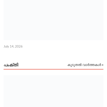
July 14, 2026
Ju
പംക്തി
കൂടുതൽ വാർത്തകൾ »