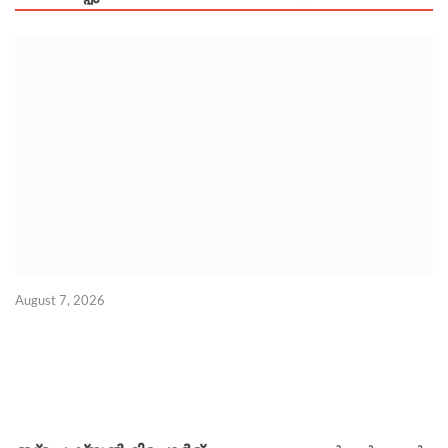
‘
August 7, 2026
ക
Au