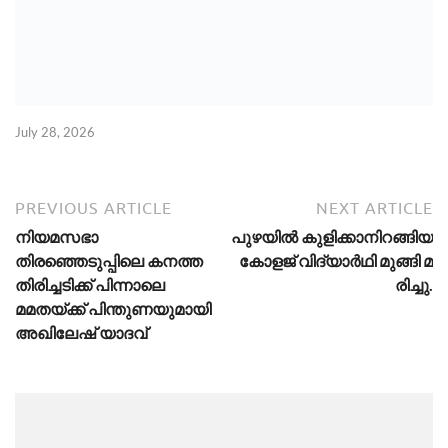
July 28, 2026
PREVIOUS ARTICLE
NEXT ARTICLE
നിയമസഭാ
പു​ഴ​യി​ൽ കു​ളി​ക്കാ​നി​റ​ങ്ങി​യ
തിരഞ്ഞെടുപ്പിലെ കനത്ത
കോ​ള​ജ് വി​ദ്യാ​ർ​ഥി മു​ങ്ങി മ​
തിരിച്ചടിക്ക് പിന്നാലെ
രി​ച്ചു.
മമതയ്ക്ക് പിന്തുണയുമായി
അഖിലേഷ് യാദവ്