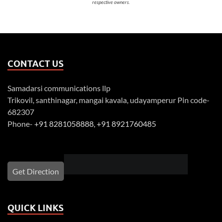
respective owners.
CONTACT US
Samadarsi communications llp
Trikovil, santhinagar, mangai kavala, udayamperur Pin code-
682307
Phone-
+91 8281058888
,
+91 8921760485
Get Direction
QUICK LINKS