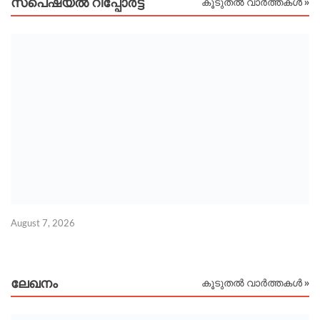
സ്പെഷ്യൽ റിപ്പോര്‍ട്ട്
കൂടുതൽ വാർത്തകൾ »
August 7, 2026
Au
ലേഖനം
കൂടുതൽ വാർത്തകൾ »