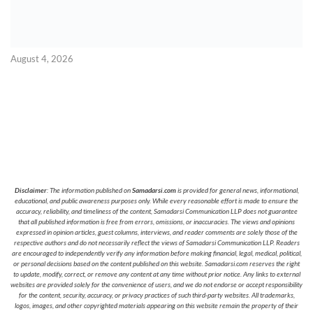
August 4, 2026
Disclaimer
: The information published on
Samadarsi.com
is provided for general news, informational,
educational, and public awareness purposes only. While every reasonable effort is made to ensure the
accuracy, reliability, and timeliness of the content, Samadarsi Communication LLP does not guarantee
that all published information is free from errors, omissions, or inaccuracies. The views and opinions
expressed in opinion articles, guest columns, interviews, and reader comments are solely those of the
respective authors and do not necessarily reflect the views of Samadarsi Communication LLP. Readers
are encouraged to independently verify any information before making financial, legal, medical, political,
or personal decisions based on the content published on this website. Samadarsi.com reserves the right
to update, modify, correct, or remove any content at any time without prior notice. Any links to external
websites are provided solely for the convenience of users, and we do not endorse or accept responsibility
for the content, security, accuracy, or privacy practices of such third-party websites. All trademarks,
logos, images, and other copyrighted materials appearing on this website remain the property of their