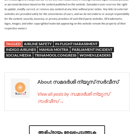
or personal decisions based on the content published on this website. Samadarsi.com reserves the right
to update, modify, correct, or remove any content at any time without prior notice. Any links to external
websites are provided solely for the convenience of users, and we do not endorse or accept responsibility
for the content, security, accuracy, or privacy practices of such third-party websites. All trademarks,
logos, images, and other copyrighted materials appearing on this website remain the property of their
respective owners.
TAGGED
AIRLINE SAFETY
IN-FLIGHT HARASSMENT
INDIGO AIRLINES
MAHUA MOITRA
PARLIAMENT INCIDENT
SOCIAL MEDIA
TRINAMOOL CONGRESS
WOMEN LEADERS
About സമദർശി ന്യൂസ് സർവീസ്
View all posts by സമദർശി ന്യൂസ്
സർവീസ് →
അഭിപ്രായം രേഖപ്പെടുത്തുക