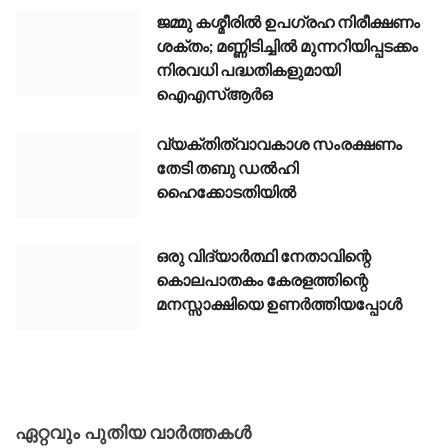
ജമ്മു കശ്മീരിൽ ഉപഗ്രഹ നിരീക്ഷണം
ശക്തം; മണ്ണിടിച്ചിൽ മുന്നറിയിപ്പടക്കം
നിരവധി പദ്ധതികളുമായി
ഐഎസ്ആർഒ
വ്യക്തിത്വാവകാശ സംരക്ഷണം
തേടി തബു ഡൽഹി
ഹൈക്കോടതിയിൽ
ഒരു വിദ്യാർത്ഥി നേതാവിന്റെ
കൊലപാതകം കേരളത്തിന്റെ
മനസ്സാക്ഷിയെ ഉണർത്തിയപ്പോൾ
ഏറ്റവും പുതിയ വാർത്തകൾ