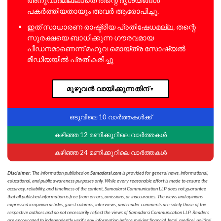
പകർത്തിയതായും അവർ ആരോപിച്ചു.
ഇത് സാധാരണ രാഷ്ട്രീയ പ്രതിഷേധമല്ല, തന്റെ
സുരക്ഷയെ ബാധിക്കുന്ന ഗൗരവമായ
പീഡനമാണെന്ന് മഹുവ മൊയ്ത്ര സോഷ്യൽ
മീഡിയയിൽ പ്രതികരിച്ചു
മുഴുവൻ വായിക്കുന്നതിന്
▼
ഒടുവിലെ 10 വാർത്തകൾക്ക്
കഴിഞ്ഞ 12 മണിക്കൂറിലെ വാർത്തകൾ
കഴിഞ്ഞ 24 മണിക്കൂറിലെ വാർത്തകൾ
Disclaimer
: The information published on
Samadarsi.com
is provided for general news, informational,
educational, and public awareness purposes only. While every reasonable effort is made to ensure the
accuracy, reliability, and timeliness of the content, Samadarsi Communication LLP does not guarantee
that all published information is free from errors, omissions, or inaccuracies. The views and opinions
expressed in opinion articles, guest columns, interviews, and reader comments are solely those of the
respective authors and do not necessarily reflect the views of Samadarsi Communication LLP. Readers
are encouraged to independently verify any information before making financial, legal, medical, political,