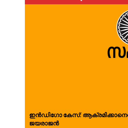
ഇൻഡിഗോ കേസ്: ആക്രമിക്കാനെത്
ജയരാജൻ