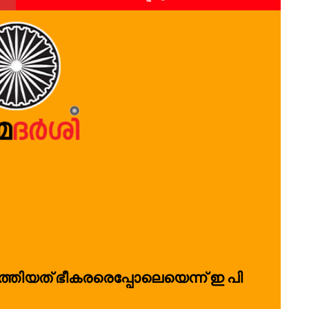
തിയത് ഭീകരരെപ്പോലെയെന്ന് ഇ പി