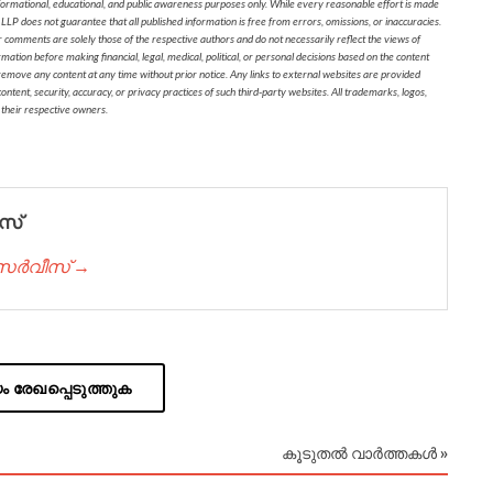
formational, educational, and public awareness purposes only. While every reasonable effort is made
 LLP does not guarantee that all published information is free from errors, omissions, or inaccuracies.
r comments are solely those of the respective authors and do not necessarily reflect the views of
on before making financial, legal, medical, political, or personal decisions based on the content
 remove any content at any time without prior notice. Any links to external websites are provided
ontent, security, accuracy, or privacy practices of such third-party websites. All trademarks, logos,
 their respective owners.
സ്
് സർവീസ് →
 രേഖപ്പെടുത്തുക
കൂടുതൽ വാർത്തകൾ »