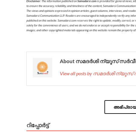
Disclaimer
: The information published on
Samadarsi.com
is provided for general news, in
to ensure the accuracy, reliability, and timeliness of the content, Samadarsi Communication
The views and opinions expressed in opinion articles, guest columns, interviews, and reade
Samadarsi Communication LLP. Readers are encouraged to independently verify any informati
published on this website. Samadarsi.com reserves the right to update, modify, correct, or
solely for the convenience of users, and we do not endorse or accept responsibility for the c
images, and other copyrighted materials appearing on this website remain the property of
About സമദർശി ന്യൂസ് സർവീ
View all posts by സമദർശി ന്യൂസ
അഭിപ്രായം
റിപ്പോര്‍ട്ട്