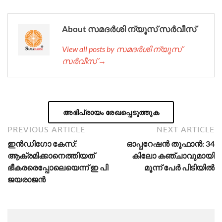
About സമദർശി ന്യൂസ് സർവീസ്
View all posts by സമദർശി ന്യൂസ്
സർവീസ് →
അഭിപ്രായം രേഖപ്പെടുത്തുക
PREVIOUS ARTICLE
NEXT ARTICLE
ഇൻഡിഗോ കേസ്:
ഓപ്പറേഷൻ തൂഫാൻ: 34
ആക്രമിക്കാനെത്തിയത്
കിലോ കഞ്ചാവുമായി
ഭീകരരെപ്പോലെയെന്ന് ഇ പി
മൂന്ന് പേർ പിടിയിൽ
ജയരാജൻ