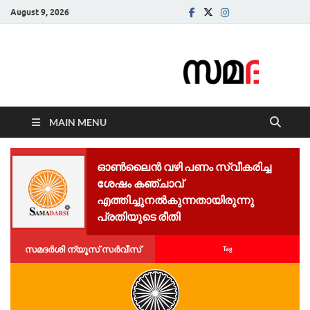
August 9, 2026
Samadarsi.
News Portal
MAIN MENU
ഓൺലൈൻ വഴി പണം സ്വീകരിച്ച
ശേഷം കഞ്ചാവ്
എത്തിച്ചുനൽകുന്നതായിരുന്നു
പ്രതിയുടെ രീതി
സമദർശി ന്യൂസ് സർവീസ്
Tag