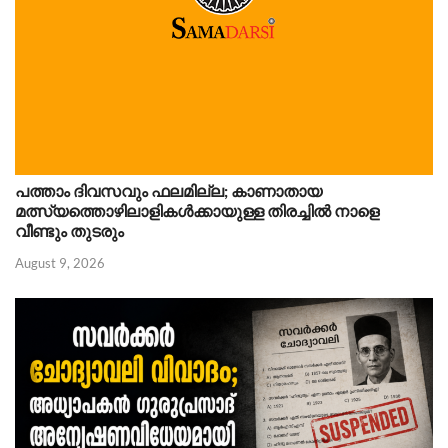
പത്താം ദിവസവും ഫലമില്ല; കാണാതായ
മത്സ്യത്തൊഴിലാളികൾക്കായുള്ള തിരച്ചിൽ നാളെ
വീണ്ടും തുടരും
August 9, 2026