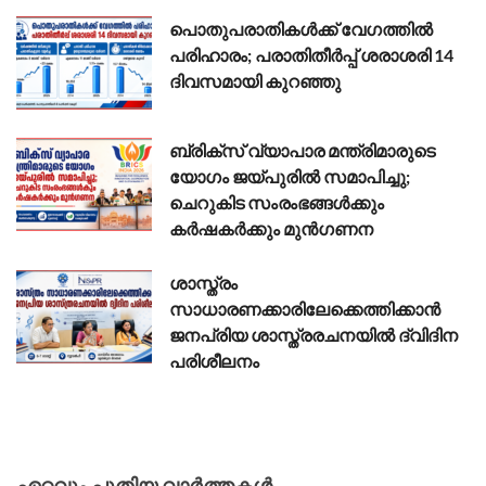
പൊതുപരാതികൾക്ക് വേഗത്തിൽ
പരിഹാരം; പരാതിതീർപ്പ് ശരാശരി 14
ദിവസമായി കുറഞ്ഞു
ബ്രിക്സ് വ്യാപാര മന്ത്രിമാരുടെ
യോഗം ജയ്പുരിൽ സമാപിച്ചു;
ചെറുകിട സംരംഭങ്ങൾക്കും
കർഷകർക്കും മുൻഗണന
ശാസ്ത്രം
സാധാരണക്കാരിലേക്കെത്തിക്കാൻ
ജനപ്രിയ ശാസ്ത്രരചനയിൽ ദ്വിദിന
പരിശീലനം
ഏറ്റവും പുതിയ വാർത്തകൾ