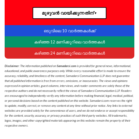
മുഴുവൻ വായിക്കുന്നതിന്
▼
ഒടുവിലെ 10 വാർത്തകൾക്ക്
കഴിഞ്ഞ 12 മണിക്കൂറിലെ വാർത്തകൾ
കഴിഞ്ഞ 24 മണിക്കൂറിലെ വാർത്തകൾ
Disclaimer
: The information published on
Samadarsi.com
is provided for general news, informational,
educational, and public awareness purposes only. While every reasonable effort is made to ensure the
accuracy, reliability, and timeliness of the content, Samadarsi Communication LLP does not guarantee
that all published information is free from errors, omissions, or inaccuracies. The views and opinions
expressed in opinion articles, guest columns, interviews, and reader comments are solely those of the
respective authors and do not necessarily reflect the views of Samadarsi Communication LLP. Readers
are encouraged to independently verify any information before making financial, legal, medical, political,
or personal decisions based on the content published on this website. Samadarsi.com reserves the right
to update, modify, correct, or remove any content at any time without prior notice. Any links to external
websites are provided solely for the convenience of users, and we do not endorse or accept responsibility
for the content, security, accuracy, or privacy practices of such third-party websites. All trademarks,
logos, images, and other copyrighted materials appearing on this website remain the property of their
respective owners.