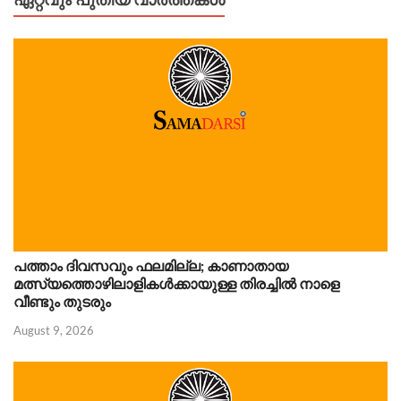
പത്താം ദിവസവും ഫലമില്ല; കാണാതായ
മത്സ്യത്തൊഴിലാളികൾക്കായുള്ള തിരച്ചിൽ നാളെ
വീണ്ടും തുടരും
August 9, 2026