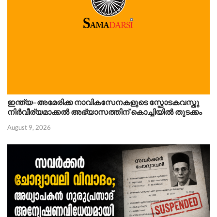
ഇന്ത്യ–അമേരിക്ക നാവികസേനകളുടെ സ്ഫോടകവസ്തു
നിർവീര്യമാക്കൽ അഭ്യാസത്തിന് കൊച്ചിയിൽ തുടക്കം
August 9, 2026