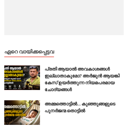
ഏറെ വായിക്കപ്പെട്ടവ
പ്രതി ആയാൽ അവകാശങ്ങൾ
ഇല്ലാതാകുമോ? അർജുൻ ആയങ്കി
കേസ് ഉയർത്തുന്ന നിയമപരമായ
ചോദ്യങ്ങൾ
അമ്മത്തൊട്ടിൽ… കുഞ്ഞുങ്ങളുടെ
പുനർജന്മ തൊട്ടിൽ