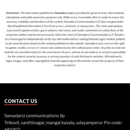
Disclaimer
: The information published on
Samadarsi.com
is provided for general news, informational,
educational, and public awareness purposes only. While every reasonable effort is made to ensure the
accuracy, reliability, and timeliness of the content, Samadarsi Communication LLP does not guarantee
that all published information is free from errors, omissions, or inaccuracies. The views and opinions
expressed in opinion articles, guest columns, interviews, and reader comments are solely those of the
respective authors and do not necessarily reflect the views of Samadarsi Communication LLP. Readers
are encouraged to independently verify any information before making financial, legal, medical, political,
or personal decisions based on the content published on this website. Samadarsi.com reserves the right
to update, modify, correct, or remove any content at any time without prior notice. Any links to external
websites are provided solely for the convenience of users, and we do not endorse or accept responsibility
for the content, security, accuracy, or privacy practices of such third-party websites. All trademarks,
logos, images, and other copyrighted materials appearing on this website remain the property of their
respective owners.
CONTACT US
Samadarsi communications llp
Trikovil, santhinagar, mangai kavala, udayamperur Pin code-
682307