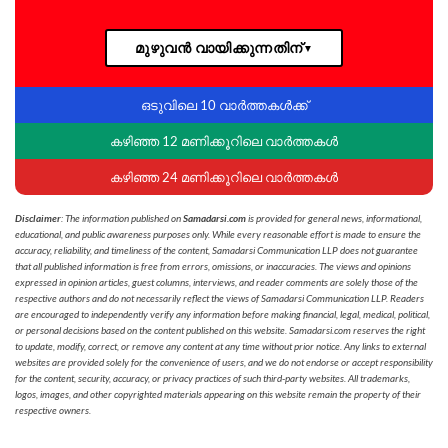
മുഴുവൻ വായിക്കുന്നതിന്
▼
ഒടുവിലെ 10 വാർത്തകൾക്ക്
കഴിഞ്ഞ 12 മണിക്കൂറിലെ വാർത്തകൾ
കഴിഞ്ഞ 24 മണിക്കൂറിലെ വാർത്തകൾ
Disclaimer
: The information published on
Samadarsi.com
is provided for general news, informational,
educational, and public awareness purposes only. While every reasonable effort is made to ensure the
accuracy, reliability, and timeliness of the content, Samadarsi Communication LLP does not guarantee
that all published information is free from errors, omissions, or inaccuracies. The views and opinions
expressed in opinion articles, guest columns, interviews, and reader comments are solely those of the
respective authors and do not necessarily reflect the views of Samadarsi Communication LLP. Readers
are encouraged to independently verify any information before making financial, legal, medical, political,
or personal decisions based on the content published on this website. Samadarsi.com reserves the right
to update, modify, correct, or remove any content at any time without prior notice. Any links to external
websites are provided solely for the convenience of users, and we do not endorse or accept responsibility
for the content, security, accuracy, or privacy practices of such third-party websites. All trademarks,
logos, images, and other copyrighted materials appearing on this website remain the property of their
respective owners.