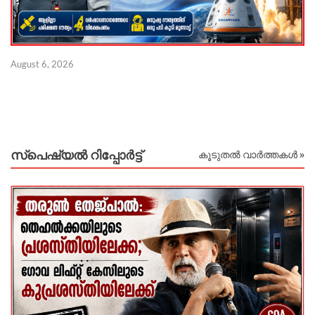
August 6, 2026
Au
സ്പെഷ്യൽ റിപ്പോര്‍ട്ട്
കൂടുതൽ വാർത്തകൾ »