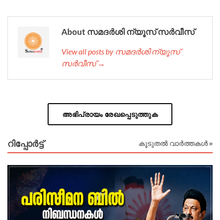
About സമദർശി ന്യൂസ് സർവീസ്
View all posts by സമദർശി ന്യൂസ്
സർവീസ് →
അഭിപ്രായം രേഖപ്പെടുത്തുക
റിപ്പോര്‍ട്ട്
കൂടുതൽ വാർത്തകൾ »