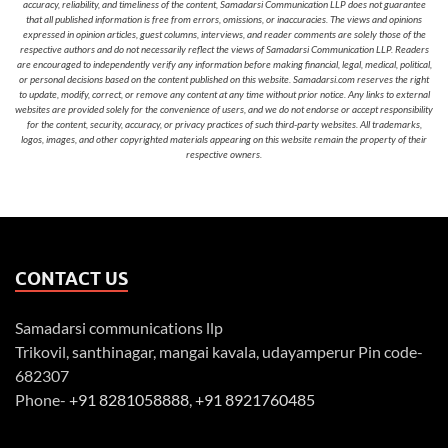
accuracy, reliability, and timeliness of the content, Samadarsi Communication LLP does not guarantee
that all published information is free from errors, omissions, or inaccuracies. The views and opinions
expressed in opinion articles, guest columns, interviews, and reader comments are solely those of the
respective authors and do not necessarily reflect the views of Samadarsi Communication LLP. Readers
are encouraged to independently verify any information before making financial, legal, medical, political,
or personal decisions based on the content published on this website. Samadarsi.com reserves the right
to update, modify, correct, or remove any content at any time without prior notice. Any links to external
websites are provided solely for the convenience of users, and we do not endorse or accept responsibility
for the content, security, accuracy, or privacy practices of such third-party websites. All trademarks,
logos, images, and other copyrighted materials appearing on this website remain the property of their
respective owners.
CONTACT US
Samadarsi communications llp
Trikovil, santhinagar, mangai kavala, udayamperur Pin code-
682307
Phone-
+91 8281058888
,
+91 8921760485