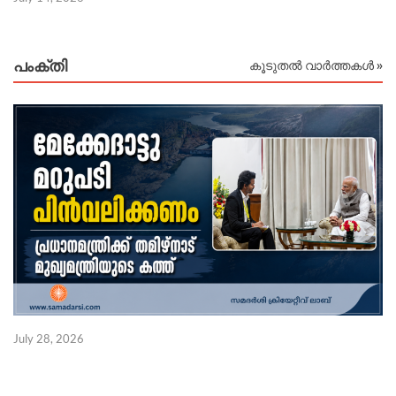
പംക്തി
കൂടുതൽ വാർത്തകൾ »
July 28, 2026