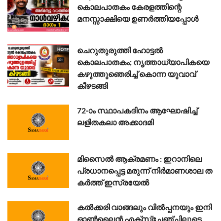
കൊലപാതകം കേരളത്തിന്റെ
മനസ്സാക്ഷിയെ ഉണർത്തിയപ്പോൾ
ചെറുതുരുത്തി ഹോട്ടൽ
കൊലപാതകം; നൃത്താധ്യാപികയെ
കഴുത്തുഞെരിച്ച് കൊന്ന യുവാവ്
കീഴടങ്ങി
72-ാം സ്ഥാപകദിനം ആഘോഷിച്ച്
ലളിതകലാ അക്കാദമി
മി​സൈ​ൽ ആ​ക്ര​മ​ണം : ഇ​റാ​നി​ലെ
പ്ര​ധാ​ന​പ്പെ​ട്ട മ​രു​ന്ന് നി​ര്‍​മാ​ണ​ശാ​ല ത​
ക​ർ​ത്ത് ഇ​സ്ര​യേ​ൽ
കൽക്കരി വാങ്ങലും വിൽപ്പനയും ഇനി
ഓൺലൈൻ എക്സ്ചേഞ്ചിലൂടെ