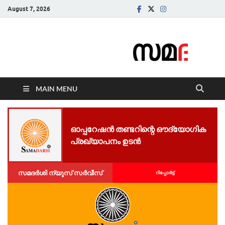
August 7, 2026
Samadarsi.
News Portal
MAIN MENU
ഓപ്പറേഷൻ തണ്ടറിന്റെ ഔദ്യോഗിക
പ്രഖ്യാപനം ഉടൻ
സമദർശി ന്യൂസ് സർവീസ്
റിപ്പോര്‍ട്ട്