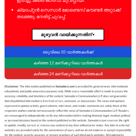
ക്യാപ്റ്റൻ സെസാർ മോണ്ടെസ് കൗണ്ടർ അറ്റാക്ക്
തടഞ്ഞു. നേരിട്ട് ചുവപ്പ്.
മുഴുവൻ വായിക്കുന്നതിന്
▼
ഒടുവിലെ 10 വാർത്തകൾക്ക്
കഴിഞ്ഞ 12 മണിക്കൂറിലെ വാർത്തകൾ
കഴിഞ്ഞ 24 മണിക്കൂറിലെ വാർത്തകൾ
Disclaimer
: The information published on
Samadarsi.com
is provided for general news, informational,
educational, and public awareness purposes only. While every reasonable effort is made to ensure the
accuracy, reliability, and timeliness of the content, Samadarsi Communication LLP does not guarantee
that all published information is free from errors, omissions, or inaccuracies. The views and opinions
expressed in opinion articles, guest columns, interviews, and reader comments are solely those of the
respective authors and do not necessarily reflect the views of Samadarsi Communication LLP. Readers
are encouraged to independently verify any information before making financial, legal, medical, political,
or personal decisions based on the content published on this website. Samadarsi.com reserves the right
to update, modify, correct, or remove any content at any time without prior notice. Any links to external
websites are provided solely for the convenience of users, and we do not endorse or accept responsibility
for the content, security, accuracy, or privacy practices of such third-party websites. All trademarks,