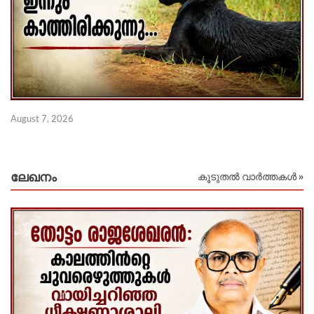
August 7, 2026
Au
ലേഖനം
കൂടുതൽ വാർത്തകൾ »