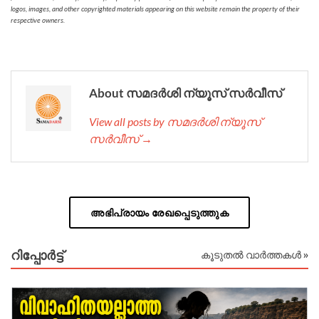
logos, images, and other copyrighted materials appearing on this website remain the property of their
respective owners.
About സമദർശി ന്യൂസ് സർവീസ്
View all posts by സമദർശി ന്യൂസ്
സർവീസ് →
അഭിപ്രായം രേഖപ്പെടുത്തുക
റിപ്പോര്‍ട്ട്
കൂടുതൽ വാർത്തകൾ »