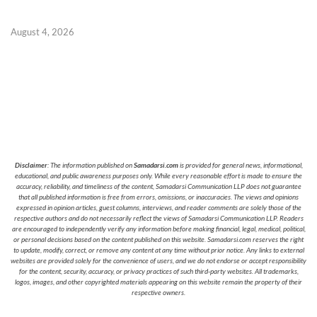
August 4, 2026
Disclaimer
: The information published on
Samadarsi.com
is provided for general news, informational,
educational, and public awareness purposes only. While every reasonable effort is made to ensure the
accuracy, reliability, and timeliness of the content, Samadarsi Communication LLP does not guarantee
that all published information is free from errors, omissions, or inaccuracies. The views and opinions
expressed in opinion articles, guest columns, interviews, and reader comments are solely those of the
respective authors and do not necessarily reflect the views of Samadarsi Communication LLP. Readers
are encouraged to independently verify any information before making financial, legal, medical, political,
or personal decisions based on the content published on this website. Samadarsi.com reserves the right
to update, modify, correct, or remove any content at any time without prior notice. Any links to external
websites are provided solely for the convenience of users, and we do not endorse or accept responsibility
for the content, security, accuracy, or privacy practices of such third-party websites. All trademarks,
logos, images, and other copyrighted materials appearing on this website remain the property of their
respective owners.