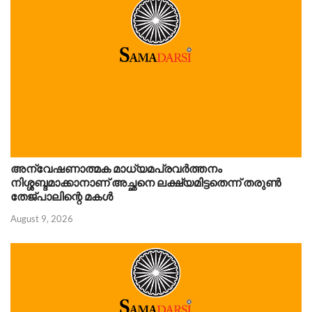
അന്വേഷണാത്മക മാധ്യമപ്രവർത്തനം
നിശ്ശബ്ദമാക്കാനാണ് അച്ഛനെ ലക്ഷ്യമിട്ടതെന്ന് തരുണ്‍
തേജ്പാലിന്റെ മകൾ
August 9, 2026