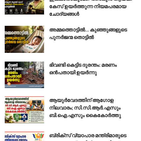
കേസ് ഉയർത്തുന്ന നിയമപരമായ
ചോദ്യങ്ങൾ
അമ്മത്തൊട്ടിൽ… കുഞ്ഞുങ്ങളുടെ
പുനർജന്മ തൊട്ടിൽ
ഭിവണ്ടി കെട്ടിട ദുരന്തം: മരണം
ഒൻപതായി ഉയർന്നു
ആയുർവേദത്തിന് ആഗോള
നിലവാരം; സി.സി.ആർ.എസും
ബി.ഐ.എസും കൈകോർത്തു
ബ്രിക്സ് വ്യാപാര മന്ത്രിമാരുടെ