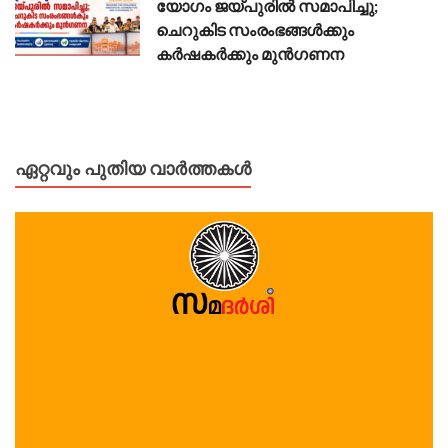
യോഗം ജയ്പുരിൽ സമാപിച്ചു;
ചെറുകിട സംരംഭങ്ങൾക്കും
കർഷകർക്കും മുൻഗണന
ഏറ്റവും പുതിയ വാർത്തകൾ