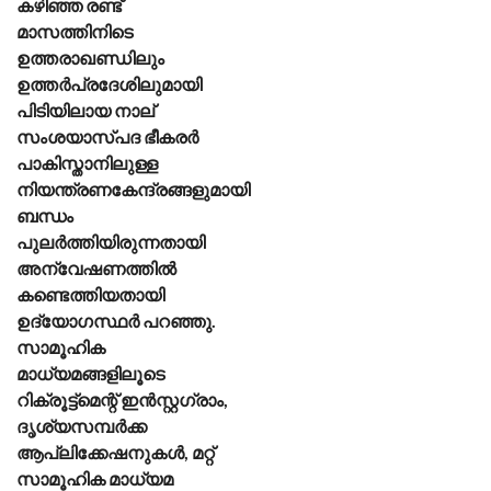
കഴിഞ്ഞ രണ്ട്
മാസത്തിനിടെ
ഉത്തരാഖണ്ഡിലും
ഉത്തർപ്രദേശിലുമായി
പിടിയിലായ നാല്
സംശയാസ്പദ ഭീകരർ
പാകിസ്താനിലുള്ള
നിയന്ത്രണകേന്ദ്രങ്ങളുമായി
ബന്ധം
പുലർത്തിയിരുന്നതായി
അന്വേഷണത്തിൽ
കണ്ടെത്തിയതായി
ഉദ്യോഗസ്ഥർ പറഞ്ഞു.
സാമൂഹിക
മാധ്യമങ്ങളിലൂടെ
റിക്രൂട്ട്മെന്റ് ഇൻസ്റ്റഗ്രാം,
ദൃശ്യസമ്പർക്ക
ആപ്ലിക്കേഷനുകൾ, മറ്റ്
സാമൂഹിക മാധ്യമ