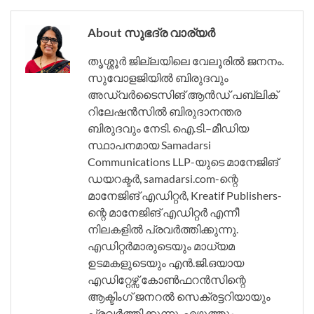
About സുഭദ്ര വാര്യർ
തൃശ്ശൂർ ജില്ലയിലെ വേലൂരിൽ ജനനം.
സുവോളജിയിൽ ബിരുദവും
അഡ്വർടൈസിങ് ആൻഡ് പബ്ലിക്
റിലേഷൻസിൽ ബിരുദാനന്തര
ബിരുദവും നേടി. ഐ.ടി.–മീഡിയ
സ്ഥാപനമായ Samadarsi
Communications LLP-യുടെ മാനേജിങ്
ഡയറക്ടർ, samadarsi.com-ന്റെ
മാനേജിങ് എഡിറ്റർ, Kreatif Publishers-
ന്റെ മാനേജിങ് എഡിറ്റർ എന്നീ
നിലകളിൽ പ്രവർത്തിക്കുന്നു.
എഡിറ്റർമാരുടെയും മാധ്യമ
ഉടമകളുടെയും എൻ.ജി.ഒയായ
എഡിറ്റേഴ്സ് കോൺഫറൻസിന്റെ
ആക്ടിംഗ് ജനറൽ സെക്രട്ടറിയായും
പ്രവർത്തിക്കുന്നു. എഴുത്തും