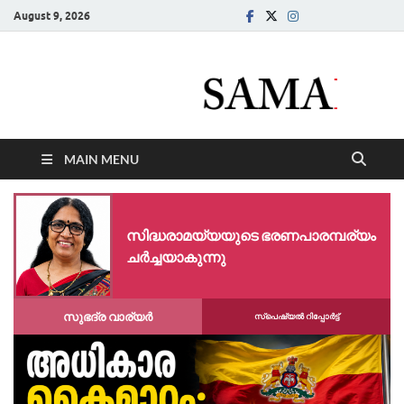
August 9, 2026
Samadarsi.
News Portal
MAIN MENU
സിദ്ധരാമയ്യയുടെ ഭരണപാരമ്പര്യം
ചർച്ചയാകുന്നു
സുഭദ്ര വാര്യർ
സ്പെഷ്യൽ റിപ്പോര്‍ട്ട്