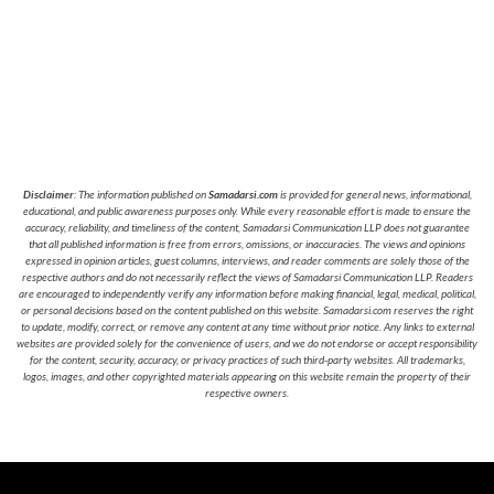
Disclaimer
: The information published on
Samadarsi.com
is provided for general news, informational,
educational, and public awareness purposes only. While every reasonable effort is made to ensure the
accuracy, reliability, and timeliness of the content, Samadarsi Communication LLP does not guarantee
that all published information is free from errors, omissions, or inaccuracies. The views and opinions
expressed in opinion articles, guest columns, interviews, and reader comments are solely those of the
respective authors and do not necessarily reflect the views of Samadarsi Communication LLP. Readers
are encouraged to independently verify any information before making financial, legal, medical, political,
or personal decisions based on the content published on this website. Samadarsi.com reserves the right
to update, modify, correct, or remove any content at any time without prior notice. Any links to external
websites are provided solely for the convenience of users, and we do not endorse or accept responsibility
for the content, security, accuracy, or privacy practices of such third-party websites. All trademarks,
logos, images, and other copyrighted materials appearing on this website remain the property of their
respective owners.