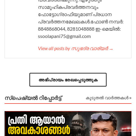
സാമൂഹികപ്രവർത്തനവും
ഫോട്ടോഗ്രാഫിയുമാണ് പ്രധാന
പ്രവർത്തനമേഖലകൾ.ഫോൺ നമ്പർ:
8848868044, 8281048888 ഇ-മെയിൽ:
ssoolapani75@gmail.com
View all posts by സുഭദ്ര വാര്യർ →
അഭിപ്രായം രേഖപ്പെടുത്തുക
സ്പെഷ്യൽ റിപ്പോര്‍ട്ട്
കൂടുതൽ വാർത്തകൾ »