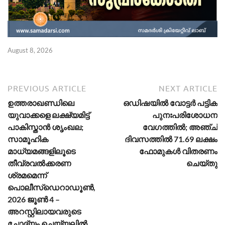
August 8, 2026
Ju
PREVIOUS ARTICLE
NEXT ARTICLE
ഉത്തരാഖണ്ഡിലെ
ഒഡിഷയിൽ വോട്ടർ പട്ടിക
യുവാക്കളെ ലക്ഷ്യമിട്ട്
പുനഃപരിശോധന
പാകിസ്താൻ ശൃംഖല;
വേഗത്തിൽ; അഞ്ച്
സാമൂഹിക
ദിവസത്തിൽ 71.69 ലക്ഷം
മാധ്യമങ്ങളിലൂടെ
ഫോമുകൾ വിതരണം
തീവ്രവൽക്കരണ
ചെയ്തു
ശ്രമമെന്ന്
പൊലീസ്ഡെറാഡൂൺ,
2026 ജൂൺ 4 –
അറസ്റ്റിലായവരുടെ
ചോദ്യം ചെയ്യലിൽ