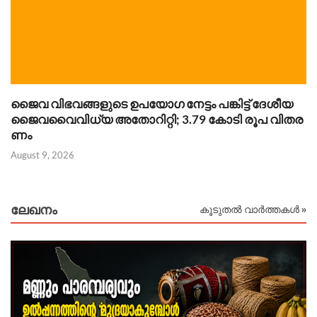
ജൈവ വിഭവങ്ങളുടെ ഉപയോഗ നേട്ടം പങ്കിട്ട് ദേശീയ
Au
ജൈവവൈവിധ്യ അതോറിറ്റി; 3.79 കോടി രൂപ വിതര
ണം
August 9, 2026
ലേഖനം
കൂടുതൽ വാർത്തകൾ »