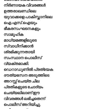
നിർണായക വിവരങ്ങൾ
ഉത്തരാഖണ്ഡിലെ
യുവാക്കളെ പാകിസ്താനിലെ
ഐ.എസ്.ഐയും
ഭീകരസംഘടനകളും
സാമൂഹിക
മാധ്യമങ്ങളിലൂടെ
സ്വാധീനിക്കാൻ
ശ്രമിക്കുന്നതായി
സംസ്ഥാന പൊലീസ്
വ്യക്തമാക്കി.
ഡെറാഡൂണിൽ പ്രത്യേക
ദൗത്യസേന അടുത്തിടെ
അറസ്റ്റ് ചെയ്ത ചില
പ്രതികളുടെ ചോദ്യം
ചെയ്യലിലാണ് ഈ
വിവരങ്ങൾ ലഭിച്ചതെന്ന്
പൊലീസ് അറിയിച്ചു.