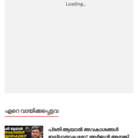
ഏറെ വായിക്കപ്പെട്ടവ
പ്രതി ആയാൽ അവകാശങ്ങൾ
ഇല്ലാതാകുമോ? അർജുൻ ആയങ്കി