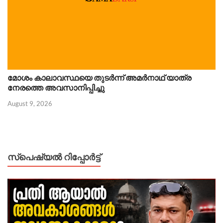
മോശം കാലാവസ്ഥയെ തുടർന്ന് അമർനാഥ് യാത്ര
നേരത്തെ അവസാനിപ്പിച്ചു
August 9, 2026
സ്പെഷ്യൽ റിപ്പോര്‍ട്ട്