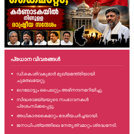
പ്രധാന വിവരങ്ങൾ
ഡി.കെ.ശിവകുമാർ മുഖ്യമന്ത്രിയായി
ചുമതലയേറ്റു.
ഗെലോട്ടും പൈലറ്റും അഭിനന്ദനമറിയിച്ചു.
സിദ്ധരാമയ്യയുടെ സംഭാവനകൾ
പ്രശംസിക്കപ്പെട്ടു.
അധികാരകൈമാറ്റം ദേശീയചർച്ചയായി.
ജനാധിപത്യത്തിലെ നേതൃത്വമാറ്റം ശ്രദ്ധനേടി.