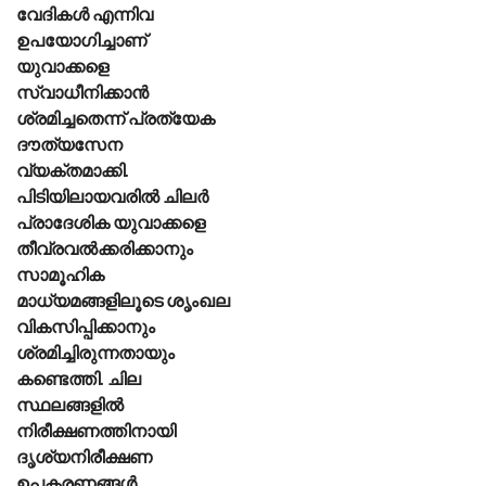
വേദികൾ എന്നിവ
ഉപയോഗിച്ചാണ്
യുവാക്കളെ
സ്വാധീനിക്കാൻ
ശ്രമിച്ചതെന്ന് പ്രത്യേക
ദൗത്യസേന
വ്യക്തമാക്കി.
പിടിയിലായവരിൽ ചിലർ
പ്രാദേശിക യുവാക്കളെ
തീവ്രവൽക്കരിക്കാനും
സാമൂഹിക
മാധ്യമങ്ങളിലൂടെ ശൃംഖല
വികസിപ്പിക്കാനും
ശ്രമിച്ചിരുന്നതായും
കണ്ടെത്തി. ചില
സ്ഥലങ്ങളിൽ
നിരീക്ഷണത്തിനായി
ദൃശ്യനിരീക്ഷണ
ഉപകരണങ്ങൾ