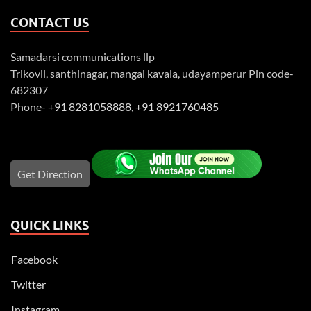
CONTACT US
Samadarsi communications llp
Trikovil, santhinagar, mangai kavala, udayamperur Pin code-
682307
Phone-
+91 8281058888
,
+91 8921760485
Get Direction
QUICK LINKS
Facebook
Twitter
Instagram