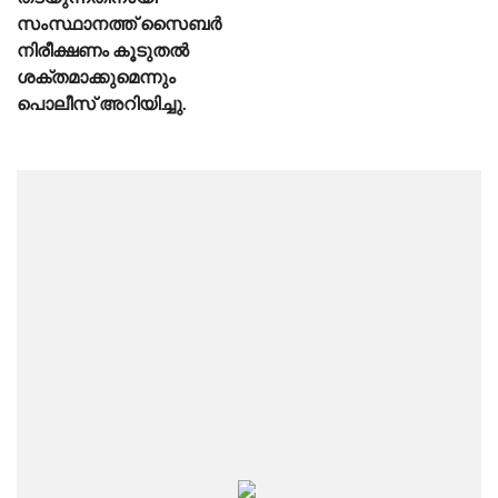
സംസ്ഥാനത്ത് സൈബർ
നിരീക്ഷണം കൂടുതൽ
ശക്തമാക്കുമെന്നും
പൊലീസ് അറിയിച്ചു.