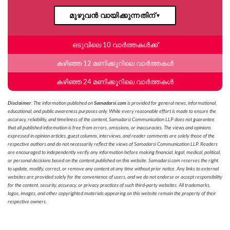
മുഴുവൻ വായിക്കുന്നതിന്
▼
ഒടുവിലെ 10 വാർത്തകൾക്ക്
കഴിഞ്ഞ 12 മണിക്കൂറിലെ വാർത്തകൾ
കഴിഞ്ഞ 24 മണിക്കൂറിലെ വാർത്തകൾ
Disclaimer
: The information published on
Samadarsi.com
is provided for general news, informational,
educational, and public awareness purposes only. While every reasonable effort is made to ensure the
accuracy, reliability, and timeliness of the content, Samadarsi Communication LLP does not guarantee
that all published information is free from errors, omissions, or inaccuracies. The views and opinions
expressed in opinion articles, guest columns, interviews, and reader comments are solely those of the
respective authors and do not necessarily reflect the views of Samadarsi Communication LLP. Readers
are encouraged to independently verify any information before making financial, legal, medical, political,
or personal decisions based on the content published on this website. Samadarsi.com reserves the right
to update, modify, correct, or remove any content at any time without prior notice. Any links to external
websites are provided solely for the convenience of users, and we do not endorse or accept responsibility
for the content, security, accuracy, or privacy practices of such third-party websites. All trademarks,
logos, images, and other copyrighted materials appearing on this website remain the property of their
respective owners.