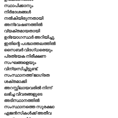
സ്ഥാപിക്കാനും
നിർദേശങ്ങൾ
നൽകിയിരുന്നതായി
അന്വേഷണത്തിൽ
വ്യക്തമായതായി
ഉദ്യോഗസ്ഥർ അറിയിച്ചു.
ഇതിന്റെ പശ്ചാത്തലത്തിൽ
സൈബർ വിദഗ്ധരെയും
പ്രത്യേക നിരീക്ഷണ
സംഘങ്ങളെയും
വിന്യസിച്ചിട്ടുണ്ട്.
സംസ്ഥാനത്ത് ജാഗ്രത
ശക്തമാക്കി
അറസ്റ്റിലായവരിൽ നിന്ന്
ലഭിച്ച വിവരങ്ങളുടെ
അടിസ്ഥാനത്തിൽ
സംസ്ഥാനത്തെ സുരക്ഷാ
ഏജൻസികൾക്ക് അതീവ