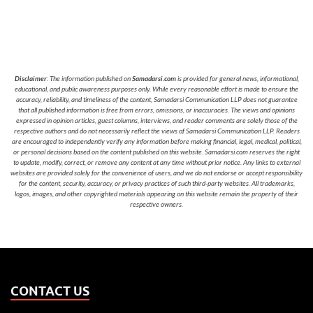
Disclaimer
: The information published on
Samadarsi.com
is provided for general news, informational,
educational, and public awareness purposes only. While every reasonable effort is made to ensure the
accuracy, reliability, and timeliness of the content, Samadarsi Communication LLP does not guarantee
that all published information is free from errors, omissions, or inaccuracies. The views and opinions
expressed in opinion articles, guest columns, interviews, and reader comments are solely those of the
respective authors and do not necessarily reflect the views of Samadarsi Communication LLP. Readers
are encouraged to independently verify any information before making financial, legal, medical, political,
or personal decisions based on the content published on this website. Samadarsi.com reserves the right
to update, modify, correct, or remove any content at any time without prior notice. Any links to external
websites are provided solely for the convenience of users, and we do not endorse or accept responsibility
for the content, security, accuracy, or privacy practices of such third-party websites. All trademarks,
logos, images, and other copyrighted materials appearing on this website remain the property of their
respective owners.
CONTACT US