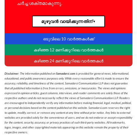
ചർച്ച ശക്തമാകുന്നു.
മുഴുവൻ വായിക്കുന്നതിന്
▼
ഒടുവിലെ 10 വാർത്തകൾക്ക്
കഴിഞ്ഞ 12 മണിക്കൂറിലെ വാർത്തകൾ
കഴിഞ്ഞ 24 മണിക്കൂറിലെ വാർത്തകൾ
Disclaimer
: The information published on
Samadarsi.com
is provided for general news, informational,
educational, and public awareness purposes only. While every reasonable effort is made to ensure the
accuracy, reliability, and timeliness of the content, Samadarsi Communication LLP does not guarantee
that all published information is free from errors, omissions, or inaccuracies. The views and opinions
expressed in opinion articles, guest columns, interviews, and reader comments are solely those of the
respective authors and do not necessarily reflect the views of Samadarsi Communication LLP. Readers
are encouraged to independently verify any information before making financial, legal, medical, political,
or personal decisions based on the content published on this website. Samadarsi.com reserves the right
to update, modify, correct, or remove any content at any time without prior notice. Any links to external
websites are provided solely for the convenience of users, and we do not endorse or accept responsibility
for the content, security, accuracy, or privacy practices of such third-party websites. All trademarks,
logos, images, and other copyrighted materials appearing on this website remain the property of their
respective owners.