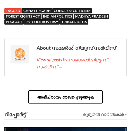
TAGGED
CHHATTISGARH
CONGRESS CRITICISM
FOREST RIGHTS ACT
INDIAN POLITICS
MADHYA PRADESH
PESA ACT
RSS CONTROVERSY
TRIBAL RIGHTS
About സമദർശി ന്യൂസ് സർവീസ്
View all posts by സമദർശി ന്യൂസ്
സർവീസ് →
അഭിപ്രായം രേഖപ്പെടുത്തുക
റിപ്പോര്‍ട്ട്
കൂടുതൽ വാർത്തകൾ »