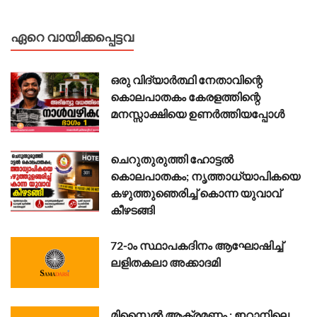
ഏറെ വായിക്കപ്പെട്ടവ
ഒരു വിദ്യാർത്ഥി നേതാവിന്റെ
കൊലപാതകം കേരളത്തിന്റെ
മനസ്സാക്ഷിയെ ഉണർത്തിയപ്പോൾ
ചെറുതുരുത്തി ഹോട്ടൽ
കൊലപാതകം; നൃത്താധ്യാപികയെ
കഴുത്തുഞെരിച്ച് കൊന്ന യുവാവ്
കീഴടങ്ങി
72-ാം സ്ഥാപകദിനം ആഘോഷിച്ച്
ലളിതകലാ അക്കാദമി
മി​സൈ​ൽ ആ​ക്ര​മ​ണം : ഇ​റാ​നി​ലെ