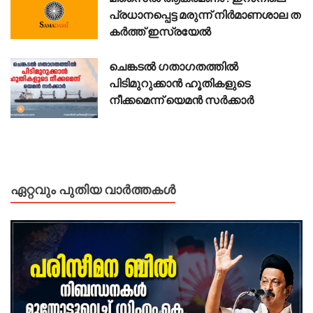
പ്ര​ധാ​ന​പ്പെ​ട്ട മ​രു​ന്ന് നി​ര്‍​മാ​ണ​ശാ​ല ത​
ക​ർ​ത്ത് ഇ​സ്ര​യേ​ൽ
ചെങ്കടൽ ഗതാഗതത്തിൽ
പിടിമുറുക്കാൻ ഹൂതികളുടെ
നീക്കമെന്ന് യെമൻ സർക്കാർ
ഏറ്റവും പുതിയ വാർത്തകൾ