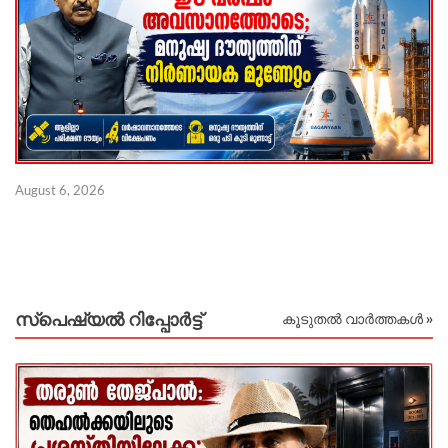
August 6, 2026
Au
സ്പെഷ്യൽ റിപ്പോര്‍ട്ട്
കൂടുതൽ വാർത്തകൾ »