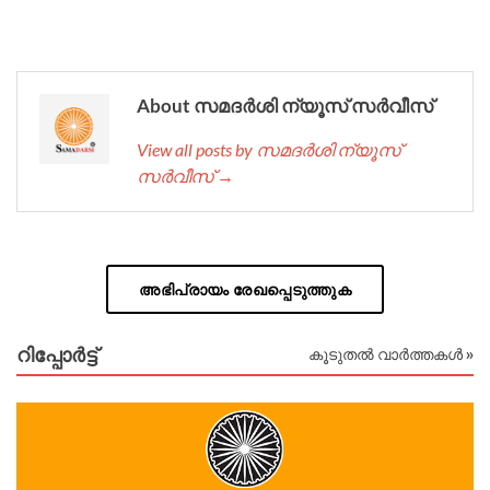
About സമദർശി ന്യൂസ് സർവീസ്
View all posts by സമദർശി ന്യൂസ്
സർവീസ് →
അഭിപ്രായം രേഖപ്പെടുത്തുക
റിപ്പോര്‍ട്ട്
കൂടുതൽ വാർത്തകൾ »