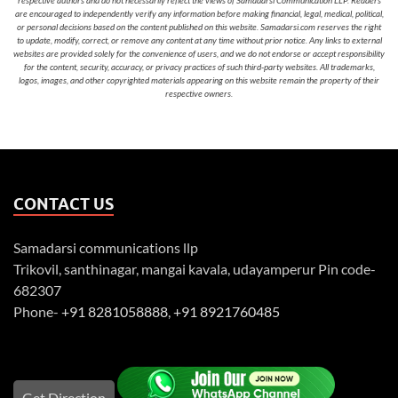
respective authors and do not necessarily reflect the views of Samadarsi Communication LLP. Readers
are encouraged to independently verify any information before making financial, legal, medical, political,
or personal decisions based on the content published on this website. Samadarsi.com reserves the right
to update, modify, correct, or remove any content at any time without prior notice. Any links to external
websites are provided solely for the convenience of users, and we do not endorse or accept responsibility
for the content, security, accuracy, or privacy practices of such third-party websites. All trademarks,
logos, images, and other copyrighted materials appearing on this website remain the property of their
respective owners.
CONTACT US
Samadarsi communications llp
Trikovil, santhinagar, mangai kavala, udayamperur Pin code-
682307
Phone-
+91 8281058888
,
+91 8921760485
Get Direction