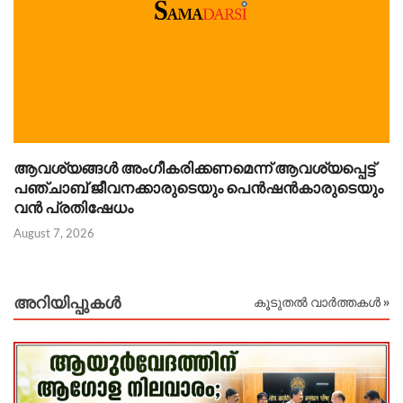
ആവശ്യങ്ങൾ അംഗീകരിക്കണമെന്ന് ആവശ്യപ്പെട്ട്
Au
പഞ്ചാബ് ജീവനക്കാരുടെയും പെൻഷൻകാരുടെയും
വൻ പ്രതിഷേധം
August 7, 2026
അറിയിപ്പുകള്‍
കൂടുതൽ വാർത്തകൾ »