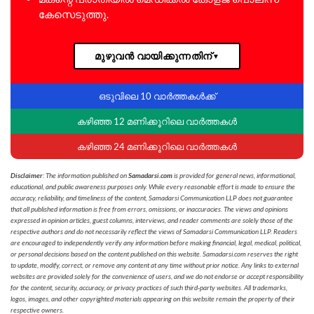
കേസെടുത്തു.
മുഴുവൻ വായിക്കുന്നതിന്
▼
ഒടുവിലെ 10 വാർത്തകൾക്ക്
കഴിഞ്ഞ 12 മണിക്കൂറിലെ വാർത്തകൾ
കഴിഞ്ഞ 24 മണിക്കൂറിലെ വാർത്തകൾ
Disclaimer
: The information published on
Samadarsi.com
is provided for general news, informational,
educational, and public awareness purposes only. While every reasonable effort is made to ensure the
accuracy, reliability, and timeliness of the content, Samadarsi Communication LLP does not guarantee
that all published information is free from errors, omissions, or inaccuracies. The views and opinions
expressed in opinion articles, guest columns, interviews, and reader comments are solely those of the
respective authors and do not necessarily reflect the views of Samadarsi Communication LLP. Readers
are encouraged to independently verify any information before making financial, legal, medical, political,
or personal decisions based on the content published on this website. Samadarsi.com reserves the right
to update, modify, correct, or remove any content at any time without prior notice. Any links to external
websites are provided solely for the convenience of users, and we do not endorse or accept responsibility
for the content, security, accuracy, or privacy practices of such third-party websites. All trademarks,
logos, images, and other copyrighted materials appearing on this website remain the property of their
respective owners.