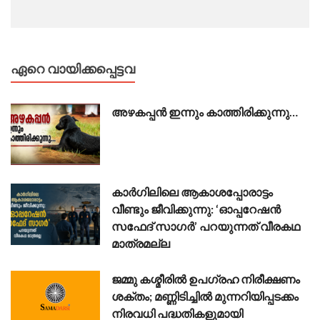
ഏറെ വായിക്കപ്പെട്ടവ
അഴകപ്പൻ ഇന്നും കാത്തിരിക്കുന്നു…
കാർഗിലിലെ ആകാശപ്പോരാട്ടം
വീണ്ടും ജീവിക്കുന്നു: ‘ഓപ്പറേഷൻ
സഫേദ് സാഗർ’ പറയുന്നത് വീരകഥ
മാത്രമല്ല
ജമ്മു കശ്മീരിൽ ഉപഗ്രഹ നിരീക്ഷണം
ശക്തം; മണ്ണിടിച്ചിൽ മുന്നറിയിപ്പടക്കം
നിരവധി പദ്ധതികളുമായി