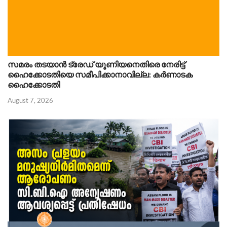
സമരം തടയാൻ ട്രേഡ് യൂണിയനെതിരെ നേരിട്ട്
ഹൈക്കോടതിയെ സമീപിക്കാനാവില്ല: കർണാടക
ഹൈക്കോടതി
August 7, 2026