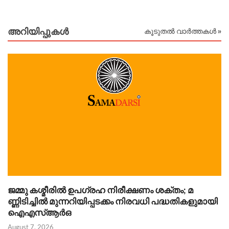
അറിയിപ്പുകള്‍
കൂടുതൽ വാർത്തകൾ »
ജമ്മു കശ്മീരിൽ ഉപഗ്രഹ നിരീക്ഷണം ശക്തം; മ
ഇ
ണ്ണിടിച്ചിൽ മുന്നറിയിപ്പടക്കം നിരവധി പദ്ധതികളുമായി
സ
ഐഎസ്ആർഒ
ഗ
August 7, 2026
Au