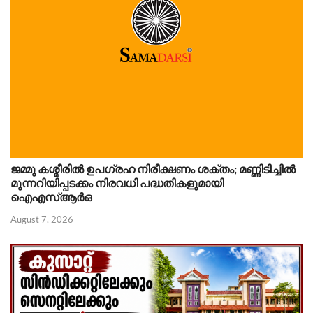
ജമ്മു കശ്മീരിൽ ഉപഗ്രഹ നിരീക്ഷണം ശക്തം; മണ്ണിടിച്ചിൽ
മുന്നറിയിപ്പടക്കം നിരവധി പദ്ധതികളുമായി
ഐഎസ്ആർഒ
August 7, 2026