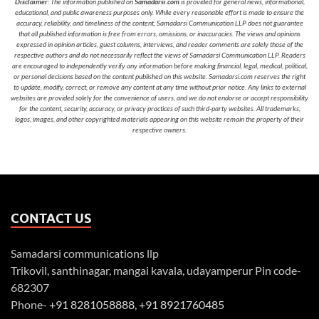
Disclaimer
: The information published on
Samadarsi.com
is provided for general news, informational,
educational, and public awareness purposes only. While every reasonable effort is made to ensure the
accuracy, reliability, and timeliness of the content, Samadarsi Communication LLP does not guarantee
that all published information is free from errors, omissions, or inaccuracies. The views and opinions
expressed in opinion articles, guest columns, interviews, and reader comments are solely those of the
respective authors and do not necessarily reflect the views of Samadarsi Communication LLP. Readers
are encouraged to independently verify any information before making financial, legal, medical, political,
or personal decisions based on the content published on this website. Samadarsi.com reserves the right
to update, modify, correct, or remove any content at any time without prior notice. Any links to external
websites are provided solely for the convenience of users, and we do not endorse or accept responsibility
for the content, security, accuracy, or privacy practices of such third-party websites. All trademarks,
logos, images, and other copyrighted materials appearing on this website remain the property of their
respective owners.
CONTACT US
Samadarsi communications llp
Trikovil, santhinagar, mangai kavala, udayamperur Pin code-
682307
Phone-
+91 8281058888
,
+91 8921760485