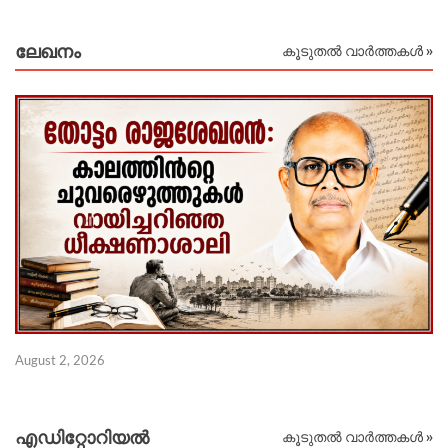
ലേഖനം
കൂടുതൽ വാർത്തകൾ »
Ju
August 2, 2026
എഡിറ്റോറിയല്‍
കൂടുതൽ വാർത്തകൾ »