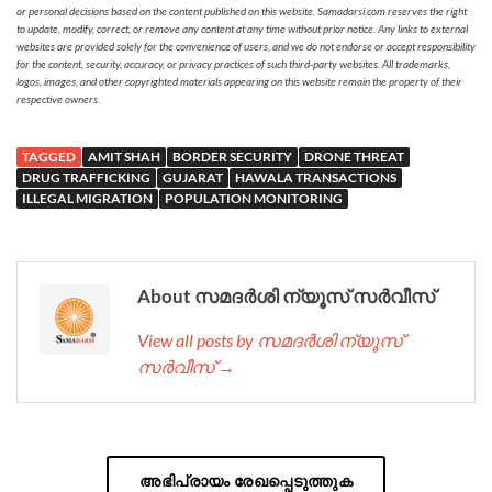
or personal decisions based on the content published on this website. Samadarsi.com reserves the right
to update, modify, correct, or remove any content at any time without prior notice. Any links to external
websites are provided solely for the convenience of users, and we do not endorse or accept responsibility
for the content, security, accuracy, or privacy practices of such third-party websites. All trademarks,
logos, images, and other copyrighted materials appearing on this website remain the property of their
respective owners.
TAGGED
AMIT SHAH
BORDER SECURITY
DRONE THREAT
DRUG TRAFFICKING
GUJARAT
HAWALA TRANSACTIONS
ILLEGAL MIGRATION
POPULATION MONITORING
About സമദർശി ന്യൂസ് സർവീസ്
View all posts by സമദർശി ന്യൂസ്
സർവീസ് →
അഭിപ്രായം രേഖപ്പെടുത്തുക