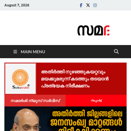
August 7, 2026
Samadarsi.
News Portal
MAIN MENU
അതിർത്തി നുഴഞ്ഞുകയറ്റവും
മയക്കുമരുന്ന് കടത്തും തടയാൻ
പ്രത്യേക നിരീക്ഷണം
സമദർശി ന്യൂസ് സർവീസ്
റിപ്പോര്‍ട്ട്