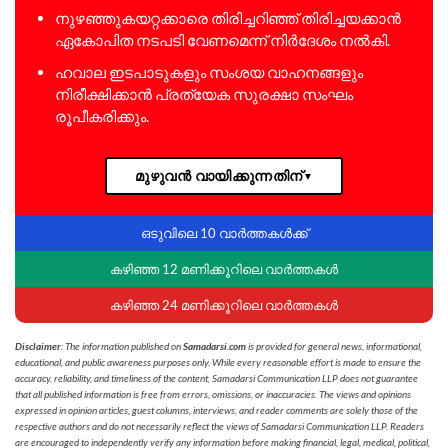
നുഴഞ്ഞുകയറ്റക്കാരെ തിരിച്ചറിഞ്ഞ് തിരിച്ചയക്കാൻ
ഏകോപിത നടപടി വേണമെന്ന് നിർദേശം നൽകി.
ഹവാല ഇടപാടുകളും സംശയ വാഹനങ്ങളും
നിരീക്ഷിക്കാൻ പ്രത്യേക സുരക്ഷാ സംഘം
രൂപീകരിക്കും.
മുഴുവൻ വായിക്കുന്നതിന്
▼
ഒടുവിലെ 10 വാർത്തകൾക്ക്
കഴിഞ്ഞ 12 മണിക്കൂറിലെ വാർത്തകൾ
കഴിഞ്ഞ 24 മണിക്കൂറിലെ വാർത്തകൾ
Disclaimer
: The information published on
Samadarsi.com
is provided for general news, informational,
educational, and public awareness purposes only. While every reasonable effort is made to ensure the
accuracy, reliability, and timeliness of the content, Samadarsi Communication LLP does not guarantee
that all published information is free from errors, omissions, or inaccuracies. The views and opinions
expressed in opinion articles, guest columns, interviews, and reader comments are solely those of the
respective authors and do not necessarily reflect the views of Samadarsi Communication LLP. Readers
are encouraged to independently verify any information before making financial, legal, medical, political,