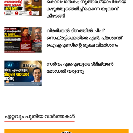
കൊലപാതകം; നൃത്താധ്യാപികയെ
കഴുത്തുഞെരിച്ച് കൊന്ന യുവാവ്
കീഴടങ്ങി
വിരമിക്കൽ ദിനത്തിൽ ചീഫ്
സെക്രട്ടിക്കെതിരെ എൻ. പ്രശാന്ത്
ഐഎഎസിന്റെ രൂക്ഷ വിമർശനം
സർവം എഐയുടെ ട്രില്യൺ
മോഡൽ വരുന്നു
ഏറ്റവും പുതിയ വാർത്തകൾ