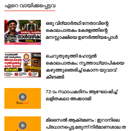
ഏറെ വായിക്കപ്പെട്ടവ
ഒരു വിദ്യാർത്ഥി നേതാവിന്റെ
കൊലപാതകം കേരളത്തിന്റെ
മനസ്സാക്ഷിയെ ഉണർത്തിയപ്പോൾ
ചെറുതുരുത്തി ഹോട്ടൽ
കൊലപാതകം; നൃത്താധ്യാപികയെ
കഴുത്തുഞെരിച്ച് കൊന്ന യുവാവ്
കീഴടങ്ങി
72-ാം സ്ഥാപകദിനം ആഘോഷിച്ച്
ലളിതകലാ അക്കാദമി
മി​സൈ​ൽ ആ​ക്ര​മ​ണം : ഇ​റാ​നി​ലെ
പ്ര​ധാ​ന​പ്പെ​ട്ട മ​രു​ന്ന് നി​ര്‍​മാ​ണ​ശാ​ല ത​