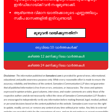
ഇൻഡിഗോയ്ക്ക് വൻ നഷ്ടമുണ്ടാക്കി.
ആഭ്യന്തര വിമാന യാത്രക്കാരുടെ എണ്ണത്തിലും
സമീപ മാസങ്ങളിൽ ഇടിവുണ്ടായി.
മുഴുവൻ വായിക്കുന്നതിന്
▼
ഒടുവിലെ 10 വാർത്തകൾക്ക്
കഴിഞ്ഞ 12 മണിക്കൂറിലെ വാർത്തകൾ
കഴിഞ്ഞ 24 മണിക്കൂറിലെ വാർത്തകൾ
Disclaimer
: The information published on
Samadarsi.com
is provided for general news, informational,
educational, and public awareness purposes only. While every reasonable effort is made to ensure the
accuracy, reliability, and timeliness of the content, Samadarsi Communication LLP does not guarantee
that all published information is free from errors, omissions, or inaccuracies. The views and opinions
expressed in opinion articles, guest columns, interviews, and reader comments are solely those of the
respective authors and do not necessarily reflect the views of Samadarsi Communication LLP. Readers
are encouraged to independently verify any information before making financial, legal, medical, political,
or personal decisions based on the content published on this website. Samadarsi.com reserves the right
to update, modify, correct, or remove any content at any time without prior notice. Any links to external
websites are provided solely for the convenience of users, and we do not endorse or accept responsibility