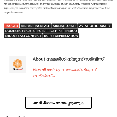
for the content, security, accuracy, or privacy practices of such third-party websites. All trademarks,
logos, images, and other copyrighted materials appearing on this website remain the property of their
respective owners.
TAGGED
AIRFARE INCREASE
AIRLINE LOSSES
AVIATION INDUSTRY
DOMESTIC FLIGHTS
FUEL PRICE HIKE
INDIGO
MIDDLE EAST CONFLICT
RUPEE DEPRECIATION
About സമദർശി ന്യൂസ് സർവീസ്
View all posts by സമദർശി ന്യൂസ്
സർവീസ് →
അഭിപ്രായം രേഖപ്പെടുത്തുക