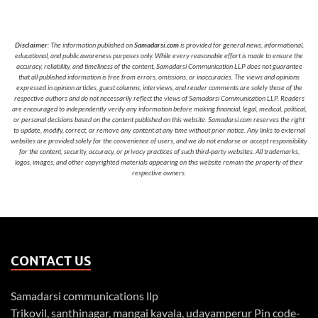
Disclaimer
: The information published on
Samadarsi.com
is provided for general news, informational,
educational, and public awareness purposes only. While every reasonable effort is made to ensure the
accuracy, reliability, and timeliness of the content, Samadarsi Communication LLP does not guarantee
that all published information is free from errors, omissions, or inaccuracies. The views and opinions
expressed in opinion articles, guest columns, interviews, and reader comments are solely those of the
respective authors and do not necessarily reflect the views of Samadarsi Communication LLP. Readers
are encouraged to independently verify any information before making financial, legal, medical, political,
or personal decisions based on the content published on this website. Samadarsi.com reserves the right
to update, modify, correct, or remove any content at any time without prior notice. Any links to external
websites are provided solely for the convenience of users, and we do not endorse or accept responsibility
for the content, security, accuracy, or privacy practices of such third-party websites. All trademarks,
logos, images, and other copyrighted materials appearing on this website remain the property of their
respective owners.
CONTACT US
Samadarsi communications llp
Trikovil, santhinagar, mangai kavala, udayamperur Pin code-