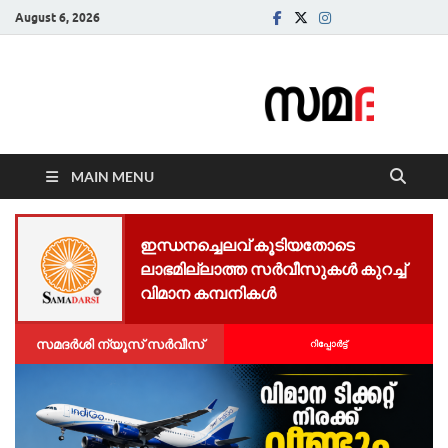
August 6, 2026
Samadarsi.
News Portal
MAIN MENU
ഇന്ധനച്ചെലവ് കൂടിയതോടെ
ലാഭമില്ലാത്ത സർവീസുകൾ കുറച്ച്
വിമാന കമ്പനികൾ
സമദർശി ന്യൂസ് സർവീസ്
റിപ്പോര്‍ട്ട്