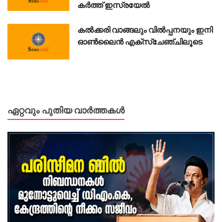
ക​ർ​ത്ത് ഇ​സ്ര​യേ​ൽ
കൽക്കരി വാങ്ങലും വിൽപ്പനയും ഇനി
ഓൺലൈൻ എക്സ്ചേഞ്ചിലൂടെ
ഏറ്റവും പുതിയ വാർത്തകൾ