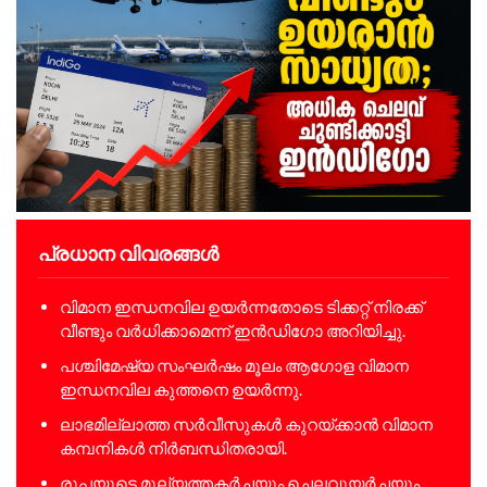
പ്രധാന വിവരങ്ങൾ
വിമാന ഇന്ധനവില ഉയർന്നതോടെ ടിക്കറ്റ് നിരക്ക്
വീണ്ടും വർധിക്കാമെന്ന് ഇൻഡിഗോ അറിയിച്ചു.
പശ്ചിമേഷ്യ സംഘർഷം മൂലം ആഗോള വിമാന
ഇന്ധനവില കുത്തനെ ഉയർന്നു.
ലാഭമില്ലാത്ത സർവീസുകൾ കുറയ്ക്കാൻ വിമാന
കമ്പനികൾ നിർബന്ധിതരായി.
രൂപയുടെ മൂല്യത്തകർച്ചയും ചെലവുയർച്ചയും