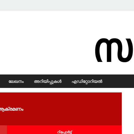
Samadarsi.
ലേഖനം
അറിയിപ്പുകള്‍
എഡിറ്റോറിയല്‍
 ആ​ക്ര​മ​ണം
റിപ്പോര്‍ട്ട്