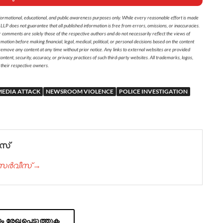
formational, educational, and public awareness purposes only. While every reasonable effort is made
 LLP does not guarantee that all published information is free from errors, omissions, or inaccuracies.
r comments are solely those of the respective authors and do not necessarily reflect the views of
on before making financial, legal, medical, political, or personal decisions based on the content
 remove any content at any time without prior notice. Any links to external websites are provided
ontent, security, accuracy, or privacy practices of such third-party websites. All trademarks, logos,
 their respective owners.
MEDIA ATTACK
NEWSROOM VIOLENCE
POLICE INVESTIGATION
സ്
് സർവീസ് →
 രേഖപ്പെടുത്തുക