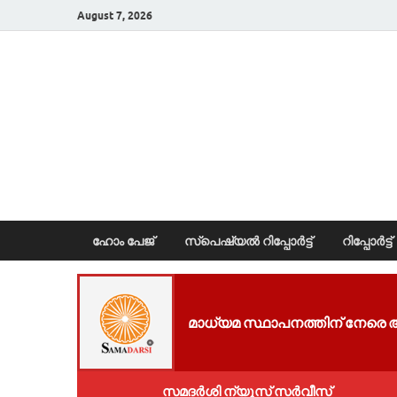
August 7, 2026
News Portal
ഹോം പേജ്
സ്പെഷ്യൽ റിപ്പോര്‍ട്ട്
റിപ്പോര്‍ട്ട്
മാ​ധ്യ​മ സ്ഥാ​പ​ന​ത്തി​ന് നേ​രെ​
സമദർശി ന്യൂസ് സർവീസ്