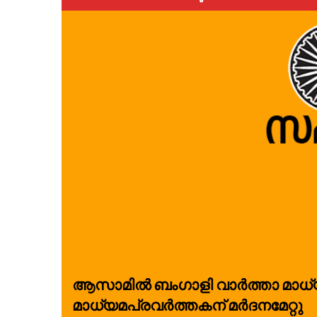
ആ​സാ​മി​ൽ ബം​ഗാ​ളി വാ​ർ​ത്താ മാ​ധ്യ
മാ​ധ്യ​മ​പ്ര​വ​ർ​ത്ത​ക​ന് മ​ർ​ദ​ന​മേ​റ്റു