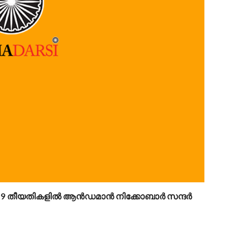
്റ് 8, 9 തീയതികളിൽ ആൻഡമാൻ നിക്കോബാർ സന്ദർ