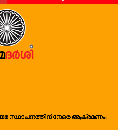
​മ സ്ഥാ​പ​ന​ത്തി​ന് നേ​രെ​ ആ​ക്ര​മ​ണം: