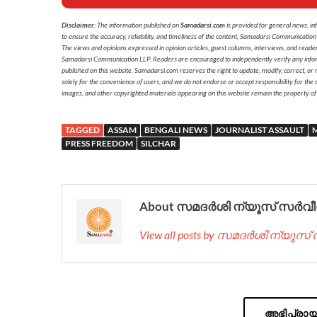
Disclaimer
: The information published on
Samadarsi.com
is provided for general news, in
to ensure the accuracy, reliability, and timeliness of the content, Samadarsi Communication
The views and opinions expressed in opinion articles, guest columns, interviews, and reade
Samadarsi Communication LLP. Readers are encouraged to independently verify any informati
published on this website. Samadarsi.com reserves the right to update, modify, correct, or
solely for the convenience of users, and we do not endorse or accept responsibility for the c
images, and other copyrighted materials appearing on this website remain the property of
TAGGED
ASSAM
BENGALI NEWS
JOURNALIST ASSAULT
PRESS FREEDOM
SILCHAR
About സമദർശി ന്യൂസ് സർവീ
View all posts by സമദർശി ന്യൂസ
അഭിപ്രായം