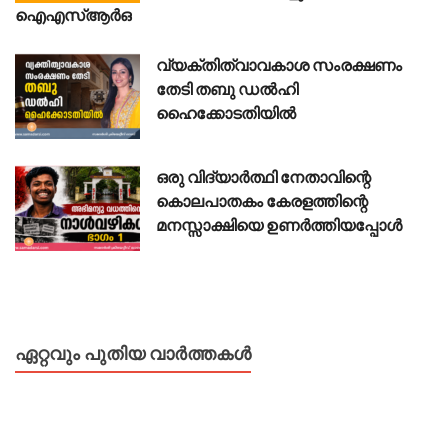
ഐഎസ്ആർഒ
വ്യക്തിത്വാവകാശ സംരക്ഷണം
തേടി തബു ഡൽഹി
ഹൈക്കോടതിയിൽ
ഒരു വിദ്യാർത്ഥി നേതാവിന്റെ
കൊലപാതകം കേരളത്തിന്റെ
മനസ്സാക്ഷിയെ ഉണർത്തിയപ്പോൾ
ഏറ്റവും പുതിയ വാർത്തകൾ