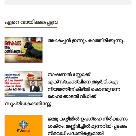
ഏറെ വായിക്കപ്പെട്ടവ
അഴകപ്പൻ ഇന്നും കാത്തിരിക്കുന്നു…
നാഷണൽ സ്റ്റോക്ക്
എക്സ്ചേഞ്ചിനെ ആർ.ടി.ഐ.
നിയമത്തിന് കീഴിൽ കൊണ്ടുവന്ന
ഹൈക്കോടതി വിധിക്ക്
സുപ്രീംകോടതി സ്റ്റേ
ജമ്മു കശ്മീരിൽ ഉപഗ്രഹ നിരീക്ഷണം
ശക്തം; മണ്ണിടിച്ചിൽ മുന്നറിയിപ്പടക്കം
നിരവധി പദ്ധതികളുമായി