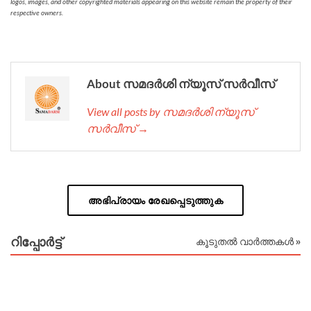
logos, images, and other copyrighted materials appearing on this website remain the property of their
respective owners.
About സമദർശി ന്യൂസ് സർവീസ്
View all posts by സമദർശി ന്യൂസ്
സർവീസ് →
അഭിപ്രായം രേഖപ്പെടുത്തുക
റിപ്പോര്‍ട്ട്
കൂടുതൽ വാർത്തകൾ »