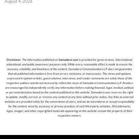
August 4, 2026
Disclaimer
: The information published on
Samadarsi.com
is provided for general news, informational,
educational, and public awareness purposes only. While every reasonable effort is made to ensure the
accuracy, reliability, and timeliness of the content, Samadarsi Communication LLP does not guarantee
that all published information is free from errors, omissions, or inaccuracies. The views and opinions
expressed in opinion articles, guest columns, interviews, and reader comments are solely those of the
respective authors and do not necessarily reflect the views of Samadarsi Communication LLP. Readers
are encouraged to independently verify any information before making financial, legal, medical, political,
or personal decisions based on the content published on this website. Samadarsi.com reserves the right
to update, modify, correct, or remove any content at any time without prior notice. Any links to external
websites are provided solely for the convenience of users, and we do not endorse or accept responsibility
for the content, security, accuracy, or privacy practices of such third-party websites. All trademarks,
logos, images, and other copyrighted materials appearing on this website remain the property of their
respective owners.