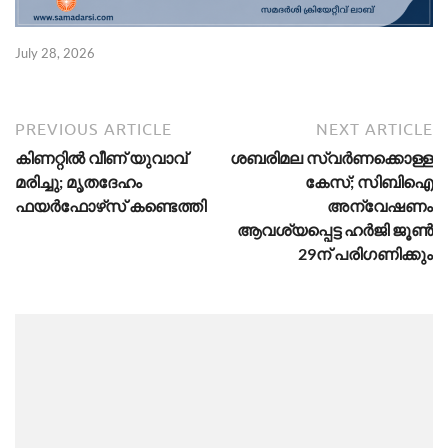
July 28, 2026
PREVIOUS ARTICLE
NEXT ARTICLE
കിണറ്റിൽ വീണ് യുവാവ്
ശബരിമല സ്വർണക്കൊള്ള
മരിച്ചു; മൃതദേഹം
കേസ്; സിബിഐ
ഫയർഫോഴ്‌സ് കണ്ടെത്തി
അന്വേഷണം
ആവശ്യപ്പെട്ട ഹർജി ജൂൺ
29ന് പരിഗണിക്കും