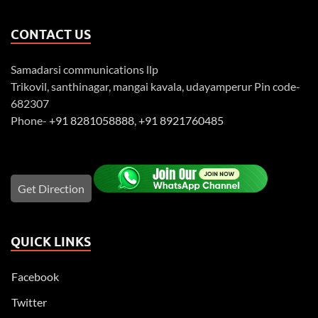
CONTACT US
Samadarsi communications llp
Trikovil, santhinagar, mangai kavala, udayamperur Pin code-
682307
Phone-
+91 8281058888
,
+91 8921760485
Get Direction
QUICK LINKS
Facebook
Twitter