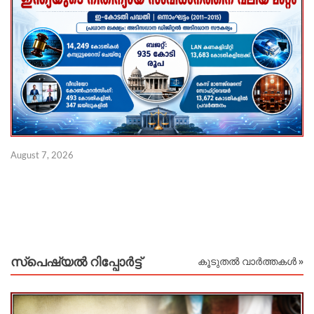
‘
August 7, 2026
ക
Au
സ്പെഷ്യൽ റിപ്പോര്‍ട്ട്
കൂടുതൽ വാർത്തകൾ »