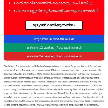
• വനിതാ വിഭാഗത്തിൽ കൊനേരു ഹംപി ജയിച്ചു.
• ദിവ്യ ദേശ്മുഖിന് ടൂർണമെന്റിലെ ആദ്യ തോൽവി.
മുഴുവൻ വായിക്കുന്നതിന്
▼
ഒടുവിലെ 10 വാർത്തകൾക്ക്
കഴിഞ്ഞ 12 മണിക്കൂറിലെ വാർത്തകൾ
കഴിഞ്ഞ 24 മണിക്കൂറിലെ വാർത്തകൾ
Disclaimer
: The information published on
Samadarsi.com
is provided for general news, informational,
educational, and public awareness purposes only. While every reasonable effort is made to ensure the
accuracy, reliability, and timeliness of the content, Samadarsi Communication LLP does not guarantee
that all published information is free from errors, omissions, or inaccuracies. The views and opinions
expressed in opinion articles, guest columns, interviews, and reader comments are solely those of the
respective authors and do not necessarily reflect the views of Samadarsi Communication LLP. Readers
are encouraged to independently verify any information before making financial, legal, medical, political,
or personal decisions based on the content published on this website. Samadarsi.com reserves the right
to update, modify, correct, or remove any content at any time without prior notice. Any links to external
websites are provided solely for the convenience of users, and we do not endorse or accept responsibility
for the content, security, accuracy, or privacy practices of such third-party websites. All trademarks,