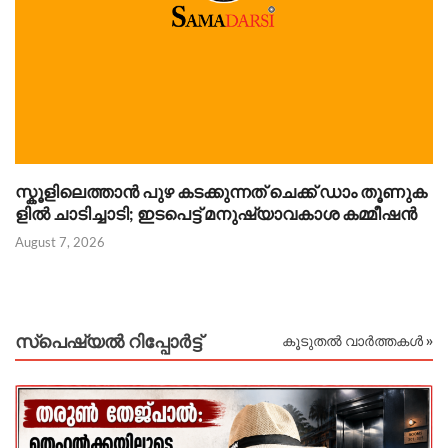
സ്കൂളിലെത്താൻ പുഴ കടക്കുന്നത് ചെക്ക് ഡാം തൂണുക
ഐ
ളിൽ ചാടിച്ചാടി; ഇടപെട്ട് മനുഷ്യാവകാശ കമ്മീഷൻ
പ
August 7, 2026
Au
സ്പെഷ്യൽ റിപ്പോര്‍ട്ട്
കൂടുതൽ വാർത്തകൾ »