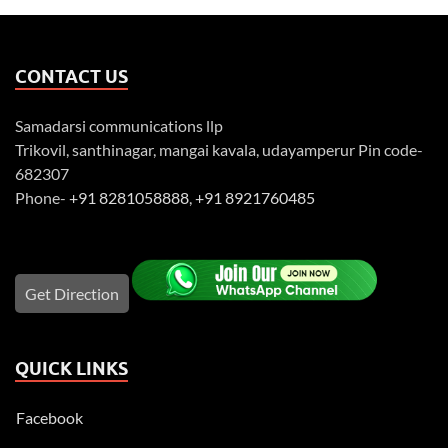
CONTACT US
Samadarsi communications llp
Trikovil, santhinagar, mangai kavala, udayamperur Pin code-
682307
Phone-
+91 8281058888
,
+91 8921760485
Get Direction
QUICK LINKS
Facebook