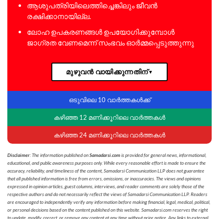
ആശുപത്രിയിലെത്തിച്ചെങ്കിലും ജീവൻ
രക്ഷിക്കാനായില്ല.
ലോഹ ഉപകരണങ്ങൾ ഉപയോഗിക്കുമ്പോൾ
ജാഗ്രത വേണമെന്ന് സംഭവം ഓർമ്മപ്പെടുത്തുന്നു
മുഴുവൻ വായിക്കുന്നതിന്
▼
ഒടുവിലെ 10 വാർത്തകൾക്ക്
കഴിഞ്ഞ 12 മണിക്കൂറിലെ വാർത്തകൾ
കഴിഞ്ഞ 24 മണിക്കൂറിലെ വാർത്തകൾ
Disclaimer
: The information published on
Samadarsi.com
is provided for general news, informational,
educational, and public awareness purposes only. While every reasonable effort is made to ensure the
accuracy, reliability, and timeliness of the content, Samadarsi Communication LLP does not guarantee
that all published information is free from errors, omissions, or inaccuracies. The views and opinions
expressed in opinion articles, guest columns, interviews, and reader comments are solely those of the
respective authors and do not necessarily reflect the views of Samadarsi Communication LLP. Readers
are encouraged to independently verify any information before making financial, legal, medical, political,
or personal decisions based on the content published on this website. Samadarsi.com reserves the right
to update, modify, correct, or remove any content at any time without prior notice. Any links to external