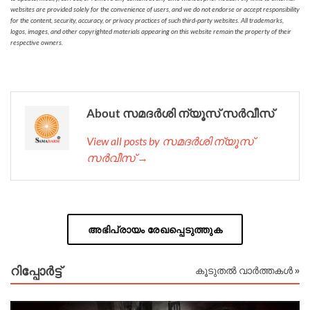
websites are provided solely for the convenience of users, and we do not endorse or accept responsibility
for the content, security, accuracy, or privacy practices of such third-party websites. All trademarks,
logos, images, and other copyrighted materials appearing on this website remain the property of their
respective owners.
About സമദർശി ന്യൂസ് സർവീസ്
View all posts by സമദർശി ന്യൂസ്
സർവീസ് →
അഭിപ്രായം രേഖപ്പെടുത്തുക
റിപ്പോര്‍ട്ട്
കൂടുതൽ വാർത്തകൾ »