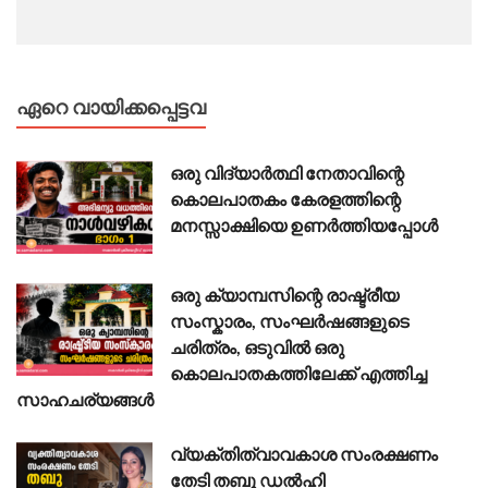
ഏറെ വായിക്കപ്പെട്ടവ
ഒരു വിദ്യാർത്ഥി നേതാവിന്റെ
കൊലപാതകം കേരളത്തിന്റെ
മനസ്സാക്ഷിയെ ഉണർത്തിയപ്പോൾ
ഒരു ക്യാമ്പസിന്റെ രാഷ്ട്രീയ
സംസ്കാരം, സംഘർഷങ്ങളുടെ
ചരിത്രം, ഒടുവിൽ ഒരു
കൊലപാതകത്തിലേക്ക് എത്തിച്ച
സാഹചര്യങ്ങൾ
വ്യക്തിത്വാവകാശ സംരക്ഷണം
തേടി തബു ഡൽഹി