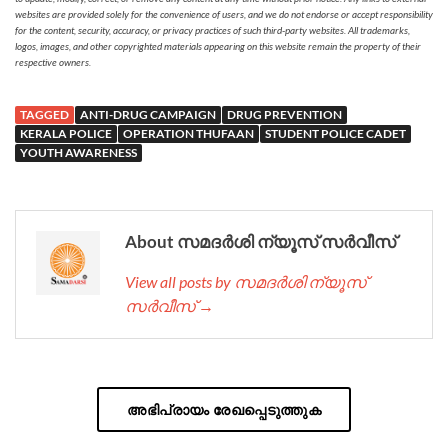
websites are provided solely for the convenience of users, and we do not endorse or accept responsibility
for the content, security, accuracy, or privacy practices of such third-party websites. All trademarks,
logos, images, and other copyrighted materials appearing on this website remain the property of their
respective owners.
TAGGED
ANTI-DRUG CAMPAIGN
DRUG PREVENTION
KERALA POLICE
OPERATION THUFAAN
STUDENT POLICE CADET
YOUTH AWARENESS
About സമദർശി ന്യൂസ് സർവീസ്
View all posts by സമദർശി ന്യൂസ്
സർവീസ് →
അഭിപ്രായം രേഖപ്പെടുത്തുക