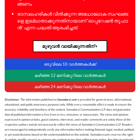
ങ്ങ​ണം
രാ​സ​ല​ഹ​രി​ക​ള്‍ വി​ല്‍​ക്കു​ന്ന അ​ധോ​ലോ​ക സം​ഘ​ങ്ങ​
ളെ ഇ​ല്ലാ​താ​ക്കു​ന്ന​തി​നാ​യാ​ണ് 'ഓ​പ്പ​റേ​ഷ​ന്‍ തൂ​ഫാ​
ന്‍' എ​ന്ന പ​ദ്ധ​തി ആ​രം​ഭി​ച്ച​ത്.
മുഴുവൻ വായിക്കുന്നതിന്
▼
ഒടുവിലെ 10 വാർത്തകൾക്ക്
കഴിഞ്ഞ 12 മണിക്കൂറിലെ വാർത്തകൾ
കഴിഞ്ഞ 24 മണിക്കൂറിലെ വാർത്തകൾ
Disclaimer
: The information published on
Samadarsi.com
is provided for general news, informational,
educational, and public awareness purposes only. While every reasonable effort is made to ensure the
accuracy, reliability, and timeliness of the content, Samadarsi Communication LLP does not guarantee
that all published information is free from errors, omissions, or inaccuracies. The views and opinions
expressed in opinion articles, guest columns, interviews, and reader comments are solely those of the
respective authors and do not necessarily reflect the views of Samadarsi Communication LLP. Readers
are encouraged to independently verify any information before making financial, legal, medical, political,
or personal decisions based on the content published on this website. Samadarsi.com reserves the right
to update, modify, correct, or remove any content at any time without prior notice. Any links to external