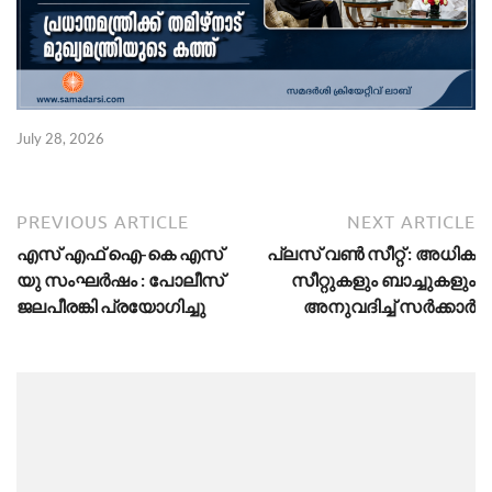
July 28, 2026
PREVIOUS ARTICLE
NEXT ARTICLE
എസ് എഫ് ഐ-കെ എസ്
പ്ലസ് വണ്‍ സീറ്റ് : അധിക
യു സംഘർഷം : പോലീസ്
സീറ്റുകളും ബാച്ചുകളും
ജലപീരങ്കി പ്രയോഗിച്ചു
അനുവദിച്ച് സര്‍ക്കാര്‍