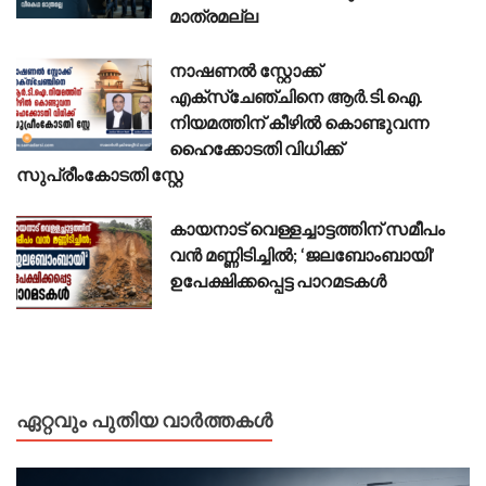
മാത്രമല്ല
നാഷണൽ സ്റ്റോക്ക്
എക്സ്ചേഞ്ചിനെ ആർ.ടി.ഐ.
നിയമത്തിന് കീഴിൽ കൊണ്ടുവന്ന
ഹൈക്കോടതി വിധിക്ക്
സുപ്രീംകോടതി സ്റ്റേ
കായനാട് വെള്ളച്ചാട്ടത്തിന് സമീപം
വൻ മണ്ണിടിച്ചിൽ; ‘ജലബോംബായി’
ഉപേക്ഷിക്കപ്പെട്ട പാറമടകൾ
ഏറ്റവും പുതിയ വാർത്തകൾ