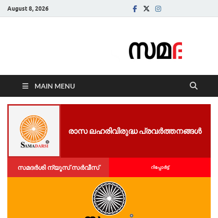
August 8, 2026
Samadarsi.
News Portal
MAIN MENU
രാ​സ ല​ഹ​രി​വി​രു​ദ്ധ പ്ര​വ​ര്‍​ത്ത​ന​ങ്ങ​ൾ
സമദർശി ന്യൂസ് സർവീസ്
റിപ്പോര്‍ട്ട്