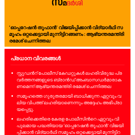
‘ഓ​പ്പ​റേ​ഷ​ന്‍ തൂ​ഫാ​ന്‍’ വി​ജ​യി​പ്പി​ക്കാ​ന്‍ വി​ദ്യാ​ര്‍​ഥി സ​
മൂ​ഹം ഒ​റ്റ​ക്കെ​ട്ടാ​യി മു​ന്നി​ട്ടി​റ​ങ്ങ​ണം : ആ​ഭ്യ​ന്ത​ര​മ​ന്ത്രി
ര​മേ​ശ് ചെ​ന്നി​ത്ത​ല
പ്രധാന വിവരങ്ങൾ
സ്റ്റു​ഡ​ന്‍റ് പോ​ലീ​സ് കേ​ഡ​റ്റു​ക​ൾ ല​ഹ​രി​വി​രു​ദ്ധ പ്ര​
വ​ര്‍​ത്ത​ന​ങ്ങ​ളു​ടെ ബ്രാ​ന്‍​ഡ് അം​ബാ​സ​ഡ​ര്‍​മാ​രാ​ക​
ണ​മെ​ന്ന് ആ​ഭ്യ​ന്ത​ര​മ​ന്ത്രി രമേശ് ചെന്നിത്തല
സ​മൂ​ഹ​ത്തെ ഗു​രു​ത​ര​മാ​യി ബാ​ധി​ക്കു​ന്ന ഏ​റ്റ​വും വ​
ലി​യ വി​പ​ത്ത് ല​ഹ​രി​യാ​ണെ​ന്നും അ​ദ്ദേ​ഹം അ​ഭി​പ്രാ​
യ​പ്പെ​ട്ടു.
ല​ഹ​രി​ക്കെ​തി​രെ കേ​ര​ള പോ​ലീ​സി​ന്‍റെ ഏ​റ്റ​വും വി​
പു​ല​മാ​യ പ​ദ്ധ​തി​യാ​യ 'ഓ​പ്പ​റേ​ഷ​ന്‍ തൂ​ഫാ​ന്‍' വി​ജ​യി​
പ്പി​ക്കാ​ന്‍ വി​ദ്യാ​ര്‍​ഥി സ​മൂ​ഹം ഒ​റ്റ​ക്കെ​ട്ടാ​യി മു​ന്നി​ട്ടി​റ​